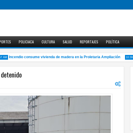
PORTES
POLICIACA
CULTURA
SALUD
REPORTAJES
POLÍTICA
Incendio consume vivienda de madera en la Proletaria Ampliación
M
10:39 AM
 detenido