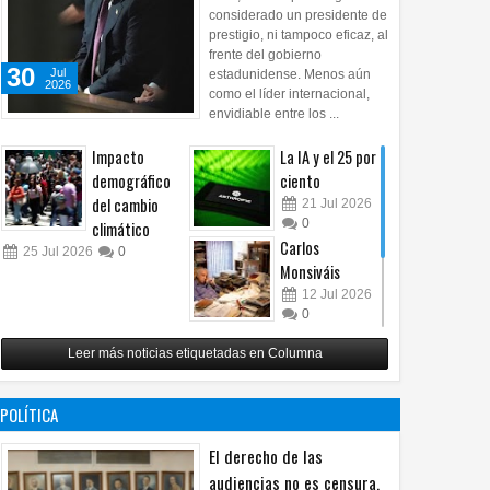
considerado un presidente de
prestigio, ni tampoco eficaz, al
frente del gobierno
30
Jul
estadunidense. Menos aún
2026
como el líder internacional,
envidiable entre los ...
Impacto
La IA y el 25 por
demográfico
ciento
del cambio
21
Jul
2026
0
climático
Carlos
25
Jul
2026
0
Monsiváis
12
Jul
2026
0
Revuelo en la
Leer más noticias etiquetadas en Columna
inteligencia
artificial
07
Jul
2026
POLÍTICA
0
El derecho de las
audiencias no es censura,