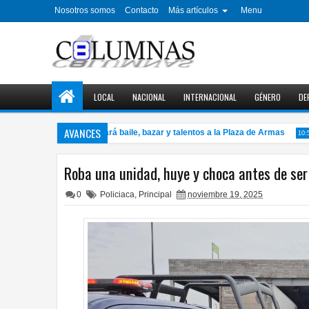
Nosotros somos
Contacto
Más artículos
Menu
LOCAL
NACIONAL
INTERNACIONAL
GÉNERO
DE
AVANCES
Semana del Abuelo llevará baile, bazar y talentos a la Plaza de Armas
10:57 A
Roba una unidad, huye y choca antes de ser
0
Policiaca
,
Principal
noviembre 19, 2025