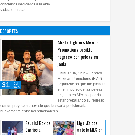
28
Jul
2026
0
conciertos dedicados a la vida
Impulsa UPCH
y obra del reco...
creatividad y
lectura con
taller de mini
DEPORTES
ficciones
27
Jul
2026
0
Alista Fighters Mexican
Promotions posible
regreso con peleas en
jaula
Chihuahua, Chih.- Fighters
Mexican Promotions (FMP),
31
Jul
organización que fue pionera
2026
en el impulso de las peleas
en jaula en México, podría
estar preparando su regreso
con un proyecto renovado que buscaría posicionarla
nuevamente entre las principales p...
Reunirá Box de
Liga MX cae
Barrios a
ante la MLS en