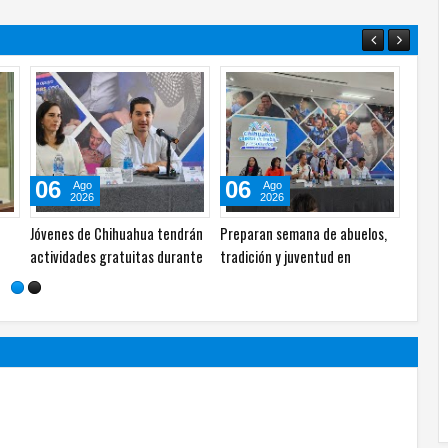
05
05
Ago
Ago
2026
2026
mejorar el
Localizan cuerpo con huellas de
Hallan cuerpo en avanzado
productividad,
violencia en Granjas
estado de descomposición e
tas
Sacramento
fraccionamiento