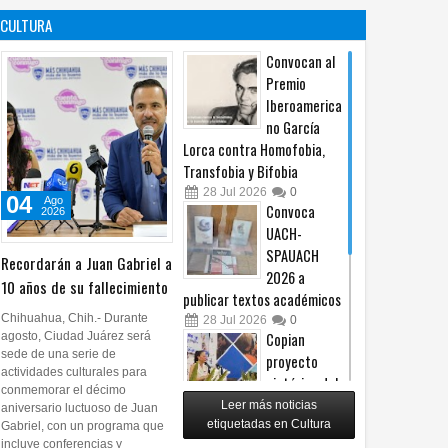
contra no
propuesta
CULTURA
procederá
sobre derechos de las
audiencias
04
Ago
2026
0
Convocan al
04
Ago
2026
0
Premio
Iberoamerica
no García
Lorca contra Homofobia,
Transfobia y Bifobia
28
Jul
2026
0
04
Ago
Convoca
2026
UACH-
SPAUACH
Recordarán a Juan Gabriel a
2026 a
10 años de su fallecimiento
publicar textos académicos
Chihuahua, Chih.- Durante
28
Jul
2026
0
agosto, Ciudad Juárez será
Copian
sede de una serie de
proyecto
actividades culturales para
pictórico del
conmemorar el décimo
exalcalde
Leer más noticias
aniversario luctuoso de Juan
Juan Blanco
etiquetadas en Cultura
Gabriel, con un programa que
incluye conferencias y