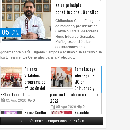
es un principio
constitucional: González
Chihuahua Chih.- El regidor
de morena y presidente del
05
Ago
Consejo Estatal de Morena
2026
Hugo Eduardo González
Muñiz, respondió a las
declaraciones de la
gobernadora María Eugenia Campos y sostuvo que es falso que
los Lineamientos Generales para la Protecció...
Relanza
Toma Lozoya
n
Villalobos
liderazgo de
programa de
MC en
afiliación del
Chihuahua y
PRI en Tamaulipas
plantea fortalecerlo rumbo a
2027
05
Ago
2026
0
05
Ago
2026
0
Pérez Cuéllar
Respalda
asegura que
Morena
Leer más noticias etiquetadas en Política
denuncia en su
Chihuahua