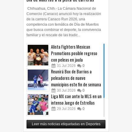
Chihuahua, Chih.- La Cámara Nacional de
Comercio (Canaco) anunció hoy la realización
de la carrera Canaco Run 2026, una
competencia con temática de Día de Muertos
que busca combinar el deporte, la convivencia
familiar y el rescate de las tradic...
Alista Fighters Mexican
Promotions posible regreso
con peleas en jaula
31
Jul
2026
0
Reunirá Box de Barrios a
peleadores de nueve
municipios este fin de semana
30
Jul
2026
0
Liga MX cae ante la MLS en un
intenso Juego de Estrellas
29
Jul
2026
0
México vence 2-0 a Costa Rica
Leer más noticias etiquetadas en Deportes
y avanza a cuartos del