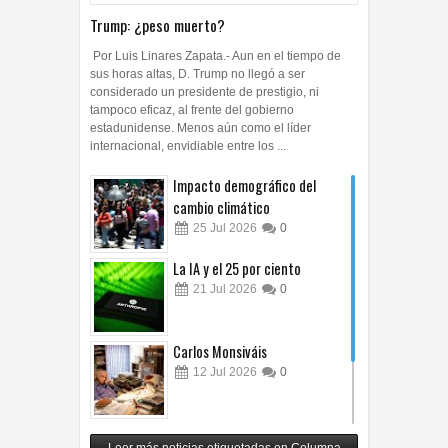
Trump: ¿peso muerto?
Por Luis Linares Zapata.- Aun en el tiempo de
sus horas altas, D. Trump no llegó a ser
considerado un presidente de prestigio, ni
tampoco eficaz, al frente del gobierno
estadunidense. Menos aún como el líder
internacional, envidiable entre los ...
Impacto demográfico del
cambio climático
25
Jul
2026
0
La IA y el 25 por ciento
21
Jul
2026
0
Carlos Monsiváis
12
Jul
2026
0
Revuelo en la inteligencia
Leer más noticias etiquetadas en Columna