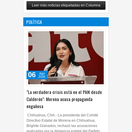
Carlos Monsiváis
Leer más noticias etiquetadas en Columna
12
Jul
2026
0
POLÍTICA
06
Ago
2026
"La verdadera crisis está en el PAN desde
Calderón": Morena acusa propaganda
engañosa
Chihuahua, Chih.- La presidenta del Comité
Directivo Estatal de Morena en Chihuahua,
Brighite Granados, rechazó las acusaciones
realizadas por la dirigencia estatal del Partido