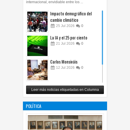
internacional, envidiable entre los ...
Impacto demográfico del
cambio climático
25
Jul
2026
0
La IA y el 25 por ciento
21
Jul
2026
0
Carlos Monsiváis
12
Jul
2026
0
Revuelo en la inteligencia
Leer más noticias etiquetadas en Columna
artificial
07
Jul
2026
0
POLÍTICA