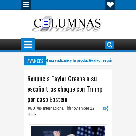
AVANCES
 música puede mejorar el aprendizaje y la productividad, según especialistas
stiona Estrada críticas de la gobernadora a alcaldesa por uso de redes social
Renuncia Taylor Greene a su
escaño tras choque con Trump
por caso Epstein
0
Internacional
noviembre 22,
2025