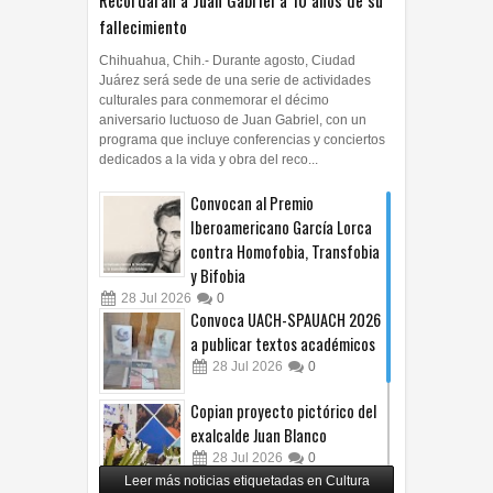
fallecimiento
Chihuahua, Chih.- Durante agosto, Ciudad
Juárez será sede de una serie de actividades
culturales para conmemorar el décimo
aniversario luctuoso de Juan Gabriel, con un
programa que incluye conferencias y conciertos
dedicados a la vida y obra del reco...
Convocan al Premio
Iberoamericano García Lorca
contra Homofobia, Transfobia
y Bifobia
28
Jul
2026
0
Convoca UACH-SPAUACH 2026
a publicar textos académicos
28
Jul
2026
0
Copian proyecto pictórico del
exalcalde Juan Blanco
28
Jul
2026
0
Leer más noticias etiquetadas en Cultura