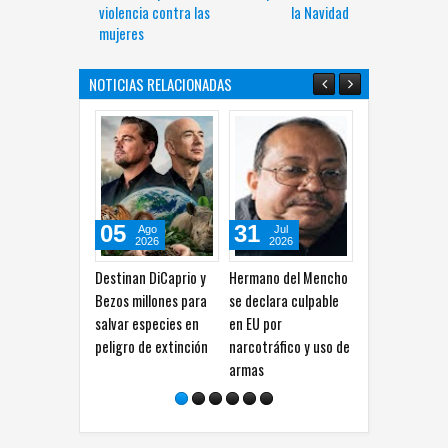
violencia contra las
la Navidad
mujeres
NOTICIAS RELACIONADAS
05
31
30
Ago
Jul
Jul
2026
2026
2026
Destinan DiCaprio y
Hermano del Mencho
FIFA investiga a
E
Bezos millones para
se declara culpable
Argentina por
p
salvar especies en
en EU por
presuntos gestos
e
peligro de extinción
narcotráfico y uso de
discriminatorios
p
armas
durante el Mundial