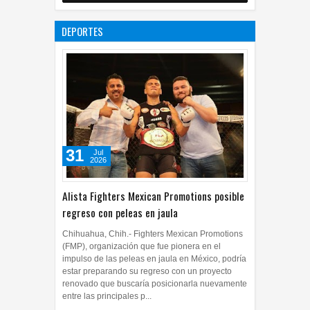
Impulsa UPCH creatividad y
lectura con taller de mini
DEPORTES
ficciones
27
Jul
2026
0
31
Jul
2026
Alista Fighters Mexican Promotions posible
regreso con peleas en jaula
Chihuahua, Chih.- Fighters Mexican Promotions
(FMP), organización que fue pionera en el
impulso de las peleas en jaula en México, podría
estar preparando su regreso con un proyecto
renovado que buscaría posicionarla nuevamente
entre las principales p...