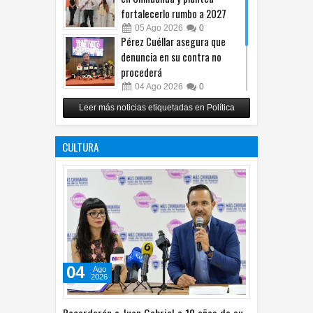
fortalecerlo rumbo a 2027
05
Ago
2026
0
Pérez Cuéllar asegura que
denuncia en su contra no
procederá
04
Ago
2026
0
Respalda Morena Chihuahua
Leer más noticias etiquetadas en Política
propuesta sobre derechos de
las audiencias
CULTURA
04
Ago
2026
0
04
Ago
2026
Recordarán a Juan Gabriel a 10 años de su