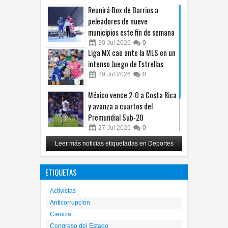
Reunirá Box de Barrios a
peleadores de nueve
municipios este fin de semana
30
Jul
2026
0
Liga MX cae ante la MLS en un
intenso Juego de Estrellas
29
Jul
2026
0
México vence 2-0 a Costa Rica
y avanza a cuartos del
Premundial Sub-20
27
Jul
2026
0
Cruz Azul arrolla a Toluca y
Leer más noticias etiquetadas en Deportes
gana su cuarto trofeo de
Campeón de Campeones
ETIQUETAS
25
Jul
2026
0
Activistas
Anticorrupción
Ciencia
Congreso del Estado