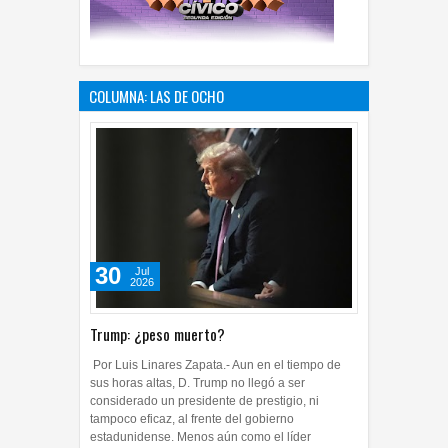
COLUMNA: LAS DE OCHO
30
Jul
2026
Trump: ¿peso muerto?
Por Luis Linares Zapata.- Aun en el tiempo de
sus horas altas, D. Trump no llegó a ser
considerado un presidente de prestigio, ni
tampoco eficaz, al frente del gobierno
estadunidense. Menos aún como el líder