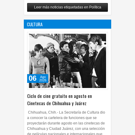
Relanza Villalobos programa
Leer más noticias etiquetadas en Política
de afiliación del PRI en
Tamaulipas
CULTURA
05
Ago
2026
0
06
Ago
2026
Ciclo de cine gratuito en agosto en
Cinetecas de Chihuahua y Juárez
Chihuahua, Chih.- La Secretaría de Cultura dio
a conocer la cartelera de funciones que se
proyectarán durante agosto en las cinetecas de
Chihuahua y Ciudad Juárez, con una selección
de películas nacionales e internacionales que