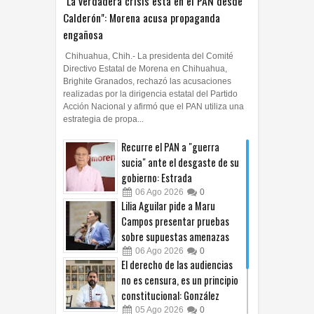
Calderón": Morena acusa propaganda
engañosa
Chihuahua, Chih.- La presidenta del Comité
Directivo Estatal de Morena en Chihuahua,
Brighite Granados, rechazó las acusaciones
realizadas por la dirigencia estatal del Partido
Acción Nacional y afirmó que el PAN utiliza una
estrategia de propa...
Recurre el PAN a "guerra
sucia" ante el desgaste de su
gobierno: Estrada
06
Ago
2026
0
Lilia Aguilar pide a Maru
Campos presentar pruebas
sobre supuestas amenazas
06
Ago
2026
0
El derecho de las audiencias
no es censura, es un principio
constitucional: González
05
Ago
2026
0