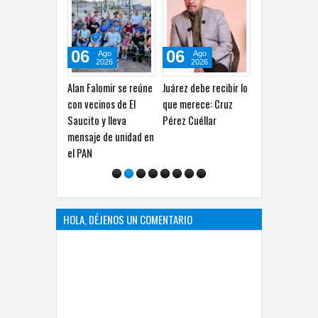
06
06
06
Ago
Ago
Ago
2026
2026
2026
Alan Falomir se reúne
Juárez debe recibir lo
Trabajan en software
C
con vecinos de El
que merece: Cruz
con IA para detectar
V
Saucito y lleva
Pérez Cuéllar
anomalías en
Si
mensaje de unidad en
mamografías
p
el PAN
HOLA, DÉJENOS UN COMENTARIO