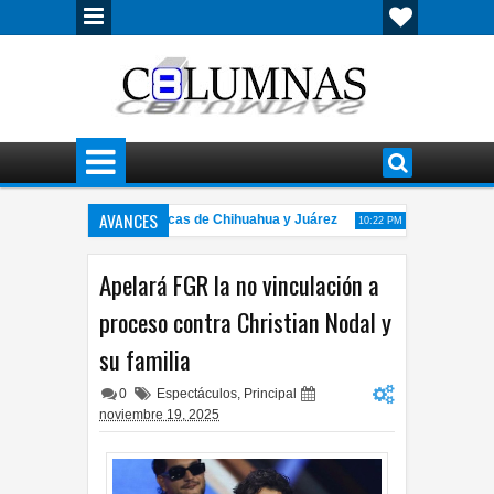
AVANCES
atuito en agosto en Cinetecas de Chihuahua y Juárez
Cómo influencer
10:22 PM
san Versa y Chevrolet Silverado deja personas lesionadas
Localizan 
7:57 PM
Apelará FGR la no vinculación a
proceso contra Christian Nodal y
su familia
0
Espectáculos
,
Principal
noviembre 19, 2025