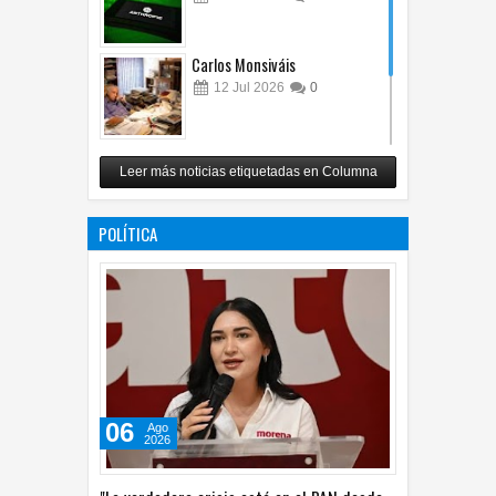
Carlos Monsiváis
12
Jul
2026
0
Revuelo en la inteligencia
Leer más noticias etiquetadas en Columna
artificial
07
Jul
2026
0
POLÍTICA
06
Ago
2026
"La verdadera crisis está en el PAN desde