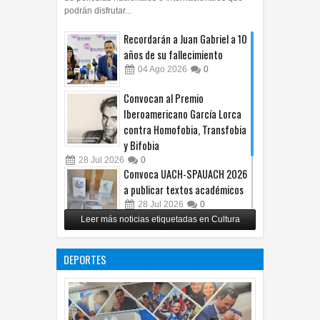
podrán disfrutar...
Recordarán a Juan Gabriel a 10
años de su fallecimiento
04
Ago
2026
0
Convocan al Premio
Iberoamericano García Lorca
contra Homofobia, Transfobia
y Bifobia
28
Jul
2026
0
Convoca UACH-SPAUACH 2026
a publicar textos académicos
28
Jul
2026
0
Leer más noticias etiquetadas en Cultura
Copian proyecto pictórico del
exalcalde Juan Blanco
DEPORTES
28
Jul
2026
0