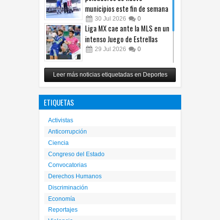
municipios este fin de semana
30
Jul
2026
0
Liga MX cae ante la MLS en un
intenso Juego de Estrellas
29
Jul
2026
0
México vence 2-0 a Costa Rica
Leer más noticias etiquetadas en Deportes
y avanza a cuartos del
Premundial Sub-20
ETIQUETAS
27
Jul
2026
0
Activistas
Anticorrupción
Ciencia
Congreso del Estado
Convocatorias
Derechos Humanos
Discriminación
Economía
Reportajes
Violencia