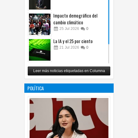
Impacto demográfico del
cambio climático
25
Jul
2026
0
La IA y el 25 por ciento
21
Jul
2026
0
Carlos Monsiváis
Leer más noticias etiquetadas en Columna
12
Jul
2026
0
POLÍTICA