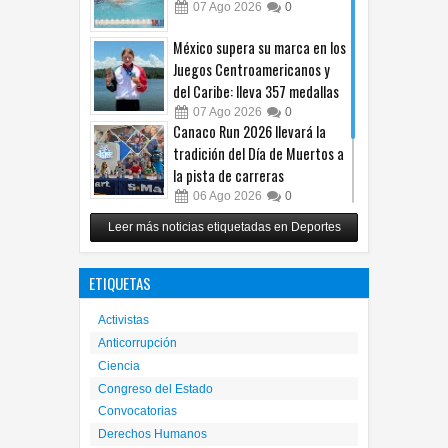
07
Ago
2026
0
México supera su marca en los
Juegos Centroamericanos y
del Caribe: lleva 357 medallas
07
Ago
2026
0
Canaco Run 2026 llevará la
tradición del Día de Muertos a
la pista de carreras
06
Ago
2026
0
Alista Fighters Mexican
Leer más noticias etiquetadas en Deportes
Promotions posible regreso
con peleas en jaula
ETIQUETAS
31
Jul
2026
0
Activistas
Anticorrupción
Ciencia
Congreso del Estado
Convocatorias
Derechos Humanos