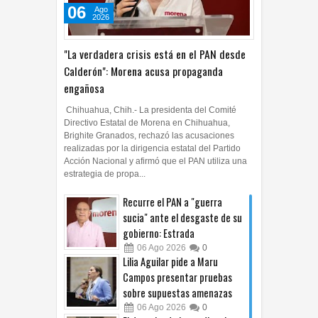
06
Ago
2026
"La verdadera crisis está en el PAN desde
Calderón": Morena acusa propaganda
engañosa
Chihuahua, Chih.- La presidenta del Comité
Directivo Estatal de Morena en Chihuahua,
Brighite Granados, rechazó las acusaciones
realizadas por la dirigencia estatal del Partido
Acción Nacional y afirmó que el PAN utiliza una
estrategia de propa...
Recurre el PAN a "guerra
sucia" ante el desgaste de su
gobierno: Estrada
06
Ago
2026
0
Lilia Aguilar pide a Maru
Campos presentar pruebas
sobre supuestas amenazas
06
Ago
2026
0