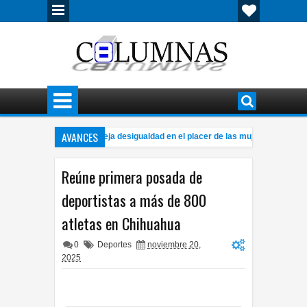
AVANCES
 brecha del orgasmo refleja desigualdad en el placer de las mujeres
11:07 PM
uentran ahora a hombre sin vida en la colonia Praderas del Sur
Local
7:41 PM
Reúne primera posada de
deportistas a más de 800
atletas en Chihuahua
0
Deportes
noviembre 20,
2025