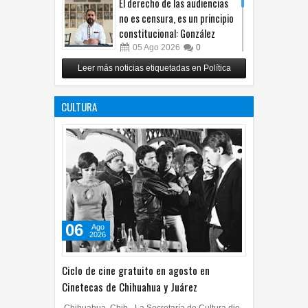
El derecho de las audiencias
no es censura, es un principio
constitucional: González
05
Ago
2026
0
Relanza Villalobos programa
Leer más noticias etiquetadas en Política
de afiliación del PRI en
Tamaulipas
CULTURA
05
Ago
2026
0
06
Ago
2026
Ciclo de cine gratuito en agosto en
Cinetecas de Chihuahua y Juárez