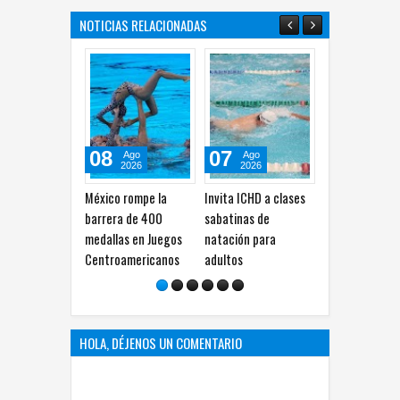
NOTICIAS RELACIONADAS
08
07
07
Ago
Ago
Ago
2026
2026
2026
México rompe la
Invita ICHD a clases
México supera su
Ca
barrera de 400
sabatinas de
marca en los Juegos
ll
medallas en Juegos
natación para
Centroamericanos y
de
Centroamericanos
adultos
del Caribe: lleva 357
la
medallas
HOLA, DÉJENOS UN COMENTARIO