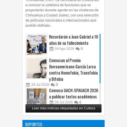
Chihuahua, Chih.- La Secretaría de Cultura dio
a conocer la cartelera de funciones que se
proyectarán durante agosto en las cinetecas de
Chihuahua y Ciudad Juárez, con una selección
de películas nacionales e internacionales que
podrán disfrutar...
Recordarán a Juan Gabriel a 10
años de su fallecimiento
04
Ago
2026
0
Convocan al Premio
Iberoamericano García Lorca
contra Homofobia, Transfobia
y Bifobia
28
Jul
2026
0
Convoca UACH-SPAUACH 2026
a publicar textos académicos
28
Jul
2026
0
Leer más noticias etiquetadas en Cultura
Copian proyecto pictórico del
exalcalde Juan Blanco