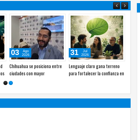
04
03
Ago
Ago
2026
2026
ahua e
Regreso a clases con
Más recursos a sostenibilidad
es
descuentos reunirá a familias
pese a reducción de directivos
s
en Plaza Sendero
especializados