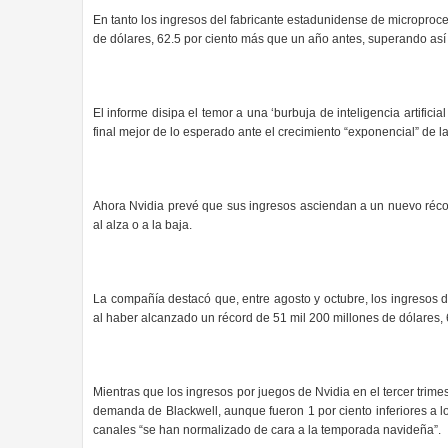
En tanto los ingresos del fabricante estadunidense de microproc
de dólares, 62.5 por ciento más que un año antes, superando así
El informe disipa el temor a una ‘burbuja de inteligencia artifici
final mejor de lo esperado ante el crecimiento “exponencial” de 
Ahora Nvidia prevé que sus ingresos asciendan a un nuevo récor
al alza o a la baja.
La compañía destacó que, entre agosto y octubre, los ingresos d
al haber alcanzado un récord de 51 mil 200 millones de dólares, 
Mientras que los ingresos por juegos de Nvidia en el tercer trime
demanda de Blackwell, aunque fueron 1 por ciento inferiores a lo
canales “se han normalizado de cara a la temporada navideña”.