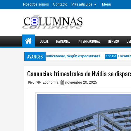
Nosotros somos
Contacto
Más artículos
Menu
LOCAL
NACIONAL
INTERNACIONAL
GÉNERO
DE
AVANCES
r el aprendizaje y la productividad, según especialistas
Localizan c
8:35 PM
Ganancias trimestrales de Nvidia se disp
0
Economía
noviembre 20, 2025