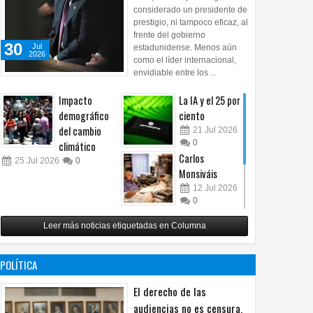
considerado un presidente de
prestigio, ni tampoco eficaz, al
frente del gobierno
30
Jul
estadunidense. Menos aún
2026
como el líder internacional,
envidiable entre los ...
Impacto
La IA y el 25 por
demográfico
ciento
del cambio
21
Jul
2026
0
climático
Carlos
25
Jul
2026
0
Monsiváis
12
Jul
2026
0
Revuelo en la
Leer más noticias etiquetadas en Columna
inteligencia
artificial
07
Jul
2026
POLÍTICA
0
El derecho de las
audiencias no es censura,