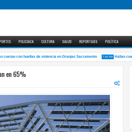
PORTES
POLICIACA
CULTURA
SALUD
REPORTAJES
POLÍTICA
uerpo con huellas de violencia en Granjas Sacramento
Hallan cuerpo
7:44 PM
aran en 65%