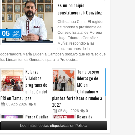
es un principio
constitucional: González
Chihuahua Chih.- El regidor
de morena y presidente del
05
Ago
Consejo Estatal de Morena
2026
Hugo Eduardo González
Muñiz, respondió a las
declaraciones de la
gobernadora María Eugenia Campos y sostuvo que es falso que
los Lineamientos Generales para la Protecció...
Relanza
Toma Lozoya
Villalobos
liderazgo de
programa de
MC en
afiliación del
Chihuahua y
PRI en Tamaulipas
plantea fortalecerlo rumbo a
2027
05
Ago
2026
0
05
Ago
2026
0
Pérez Cuéllar
Respalda
asegura que
Morena
Leer más noticias etiquetadas en Política
denuncia en su
Chihuahua