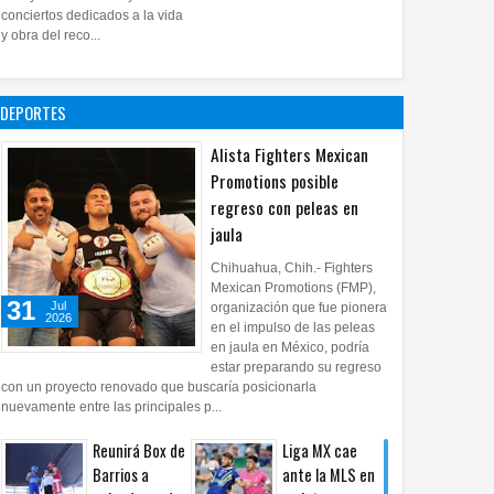
28
Jul
2026
0
conciertos dedicados a la vida
Impulsa UPCH
y obra del reco...
creatividad y
lectura con
taller de mini
DEPORTES
ficciones
27
Jul
2026
0
Alista Fighters Mexican
Promotions posible
regreso con peleas en
jaula
Chihuahua, Chih.- Fighters
Mexican Promotions (FMP),
31
Jul
organización que fue pionera
2026
en el impulso de las peleas
en jaula en México, podría
estar preparando su regreso
con un proyecto renovado que buscaría posicionarla
nuevamente entre las principales p...
Reunirá Box de
Liga MX cae
Barrios a
ante la MLS en