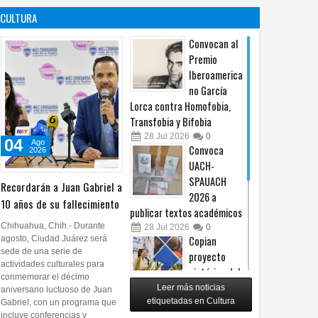
contra no
propuesta
CULTURA
procederá
sobre derechos de las
audiencias
04
Ago
2026
0
Convocan al
04
Ago
2026
0
Premio
Iberoamerica
no García
Lorca contra Homofobia,
Transfobia y Bifobia
28
Jul
2026
0
04
Ago
Convoca
2026
UACH-
SPAUACH
Recordarán a Juan Gabriel a
2026 a
10 años de su fallecimiento
publicar textos académicos
Chihuahua, Chih.- Durante
28
Jul
2026
0
agosto, Ciudad Juárez será
Copian
sede de una serie de
proyecto
actividades culturales para
pictórico del
conmemorar el décimo
exalcalde
Leer más noticias
aniversario luctuoso de Juan
Juan Blanco
etiquetadas en Cultura
Gabriel, con un programa que
incluye conferencias y