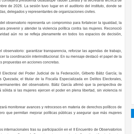
a consejera presidenta Guadalupe Taddei Zavala y la secretaría técnica de
bre de 2026. La sesión tuvo lugar en el auditorio del instituto, donde se
das, delegados y representantes de organizaciones civiles.
del observatorio representa un compromiso para fortalecer la igualdad, la
 prevenir y atender la violencia política contra las mujeres. Reconoció
aridad aún no se refleja plenamente en todos los espacios de decisión,
 observatorio: garantizar transparencia, reforzar las agendas de trabajo,
lecer la coordinación interinstitucional. En su mensaje destacó el papel de la
las propuestas en acciones concretas.
 Electoral del Poder Judicial de la Federación, Gilberto Bátiz García; la
Quezada; el titular de la Fiscalía Especializada en Delitos Electorales,
 permanentes del observatorio. Bátiz García afirmó que la perspectiva de
sólida si las mujeres ejercen el poder en plena libertad, sin violencia ni
izará monitorear avances y retrocesos en materia de derechos políticos de
ro que permitan mejorar políticas públicas y asegurar que más mujeres
 internacionales tras su participación en el II Encuentro de Observatorios