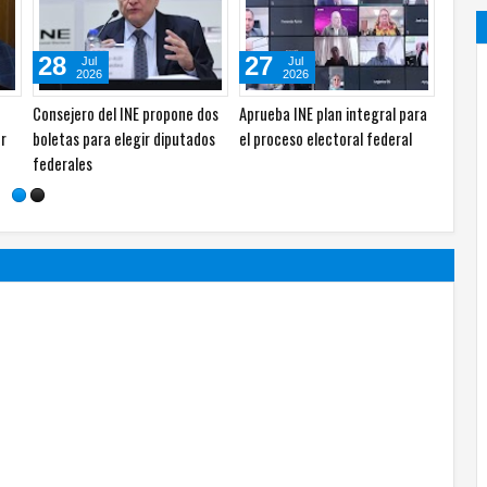
05
04
Ago
Ago
2026
2026
ario
Miles de aspirantes viven
Inicia SICT construcción de
incertidumbre por crisis en
centros comunitarios "México
examen de admisión de la UNAM
imparable"