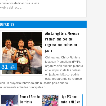
28
Jul
2026
0
conciertos dedicados a la vida
Impulsa UPCH
y obra del reco...
creatividad y
lectura con
taller de mini
DEPORTES
ficciones
27
Jul
2026
0
Alista Fighters Mexican
Promotions posible
regreso con peleas en
jaula
Chihuahua, Chih.- Fighters
Mexican Promotions (FMP),
31
Jul
organización que fue pionera
2026
en el impulso de las peleas
en jaula en México, podría
estar preparando su regreso
con un proyecto renovado que buscaría posicionarla
nuevamente entre las principales p...
Reunirá Box de
Liga MX cae
Barrios a
ante la MLS en