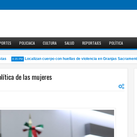
PORTES
POLICIACA
CULTURA
SALUD
REPORTAJES
POLÍTICA
Localizan cuerpo con huellas de violencia en Granjas Sacramento
8:35 PM
olítica de las mujeres