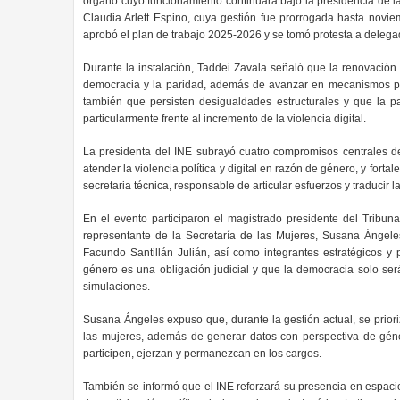
órgano cuyo funcionamiento continuará bajo la presidencia de l
Claudia Arlett Espino, cuya gestión fue prorrogada hasta noviem
aprobó el plan de trabajo 2025-2026 y se tomó protesta a delega
Durante la instalación, Taddei Zavala señaló que la renovación 
democracia y la paridad, además de avanzar en mecanismos para
también que persisten desigualdades estructurales y que la p
particularmente frente al incremento de la violencia digital.
La presidenta del INE subrayó cuatro compromisos centrales del
atender la violencia política y digital en razón de género, y forta
secretaria técnica, responsable de articular esfuerzos y traducir 
En el evento participaron el magistrado presidente del Tribunal
representante de la Secretaría de las Mujeres, Susana Ángeles 
Facundo Santillán Julián, así como integrantes estratégicos y
género es una obligación judicial y que la democracia solo será 
simulaciones.
Susana Ángeles expuso que, durante la gestión actual, se prior
las mujeres, además de generar datos con perspectiva de géne
participen, ejerzan y permanezcan en los cargos.
También se informó que el INE reforzará su presencia en espacios