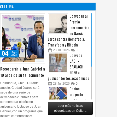
contra no
propuesta
CULTURA
procederá
sobre derechos de las
audiencias
04
Ago
2026
0
Convocan al
04
Ago
2026
0
Premio
Iberoamerica
no García
Lorca contra Homofobia,
Transfobia y Bifobia
28
Jul
2026
0
04
Ago
Convoca
2026
UACH-
SPAUACH
Recordarán a Juan Gabriel a
2026 a
10 años de su fallecimiento
publicar textos académicos
Chihuahua, Chih.- Durante
28
Jul
2026
0
agosto, Ciudad Juárez será
Copian
sede de una serie de
proyecto
actividades culturales para
pictórico del
conmemorar el décimo
exalcalde
Leer más noticias
aniversario luctuoso de Juan
Juan Blanco
etiquetadas en Cultura
Gabriel, con un programa que
incluye conferencias y