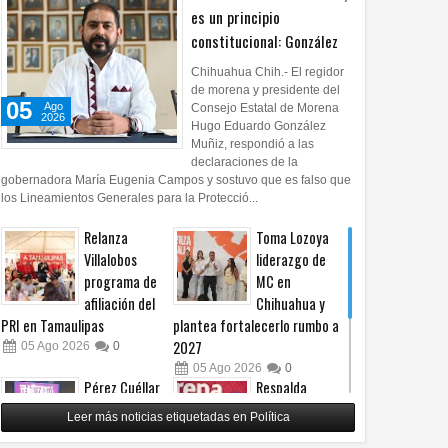
es un principio
constitucional: González
Chihuahua Chih.- El regidor
de morena y presidente del
05
Ago
Consejo Estatal de Morena
2026
Hugo Eduardo González
Muñiz, respondió a las
declaraciones de la
gobernadora María Eugenia Campos y sostuvo que es falso que
los Lineamientos Generales para la Protecció...
Relanza
Toma Lozoya
Villalobos
liderazgo de
programa de
MC en
afiliación del
Chihuahua y
PRI en Tamaulipas
plantea fortalecerlo rumbo a
2027
05
Ago
2026
0
05
Ago
2026
0
Pérez Cuéllar
Respalda
asegura que
Morena
Leer más noticias etiquetadas en Política
denuncia en su
Chihuahua