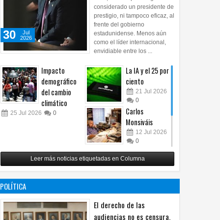
considerado un presidente de
prestigio, ni tampoco eficaz, al
frente del gobierno
30
Jul
estadunidense. Menos aún
2026
como el líder internacional,
envidiable entre los ...
Impacto
La IA y el 25 por
demográfico
ciento
del cambio
21
Jul
2026
0
climático
Carlos
25
Jul
2026
0
Monsiváis
12
Jul
2026
0
Revuelo en la
Leer más noticias etiquetadas en Columna
inteligencia
artificial
07
Jul
2026
POLÍTICA
0
El derecho de las
audiencias no es censura,