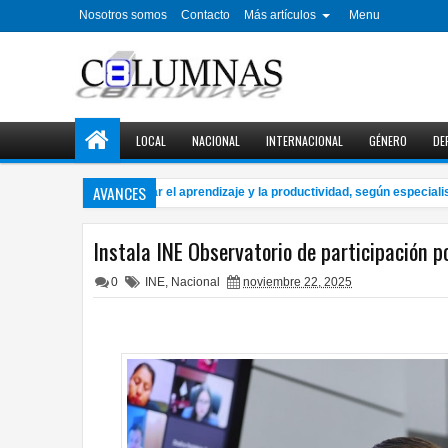
Nosotros somos
Contacto
Más artículos
Menu
LOCAL
NACIONAL
INTERNACIONAL
GÉNERO
DE
AVANCES
La música puede mejorar el aprendizaje y la productividad, según especialistas
Instala INE Observatorio de participación p
0
INE
,
Nacional
noviembre 22, 2025