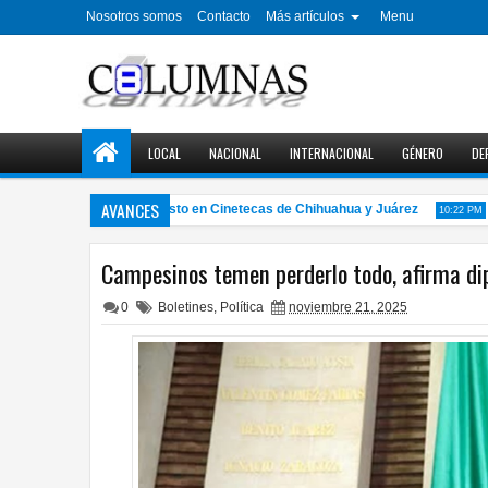
Nosotros somos
Contacto
Más artículos
Menu
LOCAL
NACIONAL
INTERNACIONAL
GÉNERO
DE
AVANCES
o de cine gratuito en agosto en Cinetecas de Chihuahua y Juárez
Cóm
10:22 PM
Campesinos temen perderlo todo, afirma d
0
Boletines
,
Política
noviembre 21, 2025