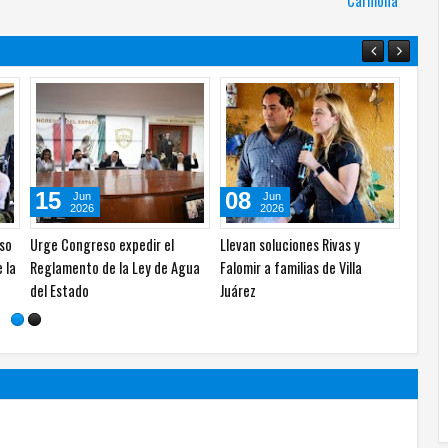
Carmona
06
06
Ago
Ago
2026
2026
"La verdadera crisis está en el
Recurre el PAN a "guerra sucia"
de
PAN desde Calderón": Morena
ante el desgaste de su
acusa propaganda engañosa
gobierno: Estrada