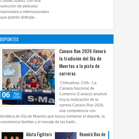
Ciudad Juárez, con una
proyecto
selección de películas
nacionales e internacionales
pictórico del
que podrán disfrutar...
exalcalde
Juan Blanco
28
Jul
2026
0
DEPORTES
Canaco Run 2026 llevará
la tradición del Día de
Muertos a la pista de
carreras
Chihuahua, Chih.- La
Cámara Nacional de
06
Ago
Comercio (Canaco) anunció
2026
hoy la realización de la
carrera Canaco Run 2026,
una competencia con
temática de Día de Muertos que busca combinar el deporte, la
convivencia familiar y el rescate de las tradic...
Alista Fighters
Reunirá Box de