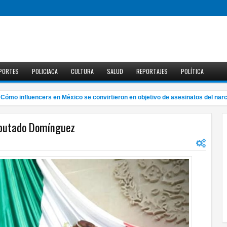
PORTES
POLICIACA
CULTURA
SALUD
REPORTAJES
POLÍTICA
o influencers en México se convirtieron en objetivo de asesinatos del narco
iputado Domínguez