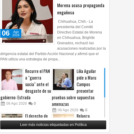
Morena acusa propaganda
engañosa
Chihuahua, Chih.- La
presidenta del Comité
06
Ago
Directivo Estatal de Morena
2026
en Chihuahua, Brighite
Granados, rechazó las
acusaciones realizadas por la
dirigencia estatal del Partido Acción Nacional y afirmó que el
PAN utiliza una estrategia de propa...
Recurre el PAN
Lilia Aguilar
a "guerra
pide a Maru
sucia" ante el
Campos
desgaste de su
presentar
gobierno: Estrada
pruebas sobre supuestas
amenazas
06
Ago
2026
0
06
Ago
2026
0
El derecho de
Relanza
las audiencias
Villalobos
Leer más noticias etiquetadas en Política
no es censura,
programa de