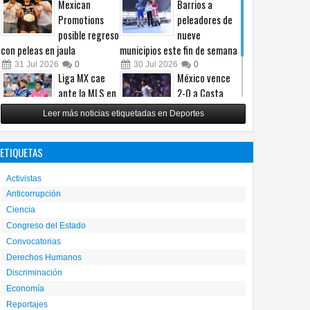
Mexican
Barrios a
Promotions
peleadores de
posible regreso
nueve
con peleas en jaula
municipios este fin de semana
31
Jul
2026
0
30
Jul
2026
0
Liga MX cae
México vence
ante la MLS en
2-0 a Costa
un intenso
Rica y avanza a
Leer más noticias etiquetadas en Deportes
Juego de
cuartos del
Estrellas
Premundial Sub-20
ETIQUETAS
29
Jul
2026
0
27
Jul
2026
0
Activistas
Anticorrupción
Ciencia
Congreso del Estado
Convocatorias
Derechos Humanos
Discriminación
Economía
Reportajes