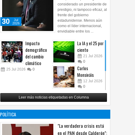
considerado un presidente de
prestigio, ni tampoco eficaz, al
frente del gobierno
30
Jul
estadunidense. Menos aún
2026
como el líder internacional,
envidiable entre los ...
Impacto
La IA y el 25 por
demográfico
ciento
del cambio
21
Jul
2026
0
climático
Carlos
25
Jul
2026
0
Monsiváis
12
Jul
2026
0
Revuelo en la
Leer más noticias etiquetadas en Columna
inteligencia
artificial
07
Jul
2026
POLÍTICA
0
"La verdadera crisis está
en el PAN desde Calderón":