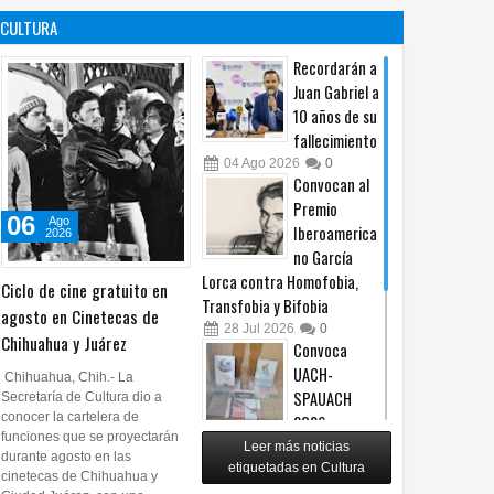
es un principio
afiliación del
CULTURA
constitucional: González
PRI en Tamaulipas
05
Ago
2026
0
05
Ago
2026
0
Recordarán a
Juan Gabriel a
10 años de su
fallecimiento
04
Ago
2026
0
Convocan al
Premio
06
Ago
Iberoamerica
2026
no García
Lorca contra Homofobia,
Ciclo de cine gratuito en
Transfobia y Bifobia
agosto en Cinetecas de
28
Jul
2026
0
Chihuahua y Juárez
Convoca
UACH-
Chihuahua, Chih.- La
SPAUACH
Secretaría de Cultura dio a
conocer la cartelera de
2026 a
funciones que se proyectarán
publicar textos académicos
Leer más noticias
durante agosto en las
etiquetadas en Cultura
28
Jul
2026
0
cinetecas de Chihuahua y
Copian