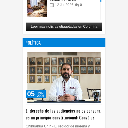
Carlos Monsiváis
12
Jul
2026
0
Revuelo en la inteligencia
Leer más noticias etiquetadas en Columna
artificial
07
Jul
2026
0
POLÍTICA
05
Ago
2026
El derecho de las audiencias no es censura,
es un principio constitucional: González