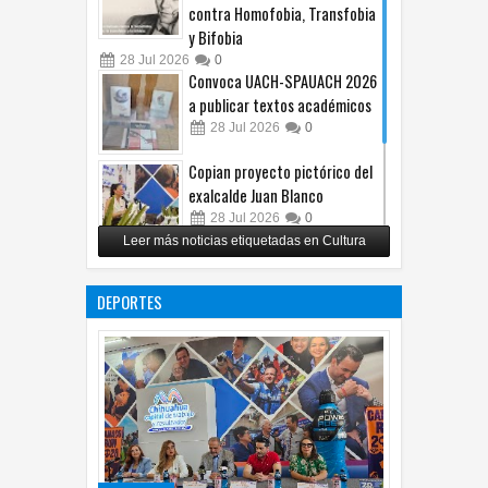
Iberoamericano García Lorca
contra Homofobia, Transfobia
y Bifobia
28
Jul
2026
0
Convoca UACH-SPAUACH 2026
a publicar textos académicos
28
Jul
2026
0
Copian proyecto pictórico del
exalcalde Juan Blanco
28
Jul
2026
0
Leer más noticias etiquetadas en Cultura
Impulsa UPCH creatividad y
lectura con taller de mini
DEPORTES
ficciones
27
Jul
2026
0