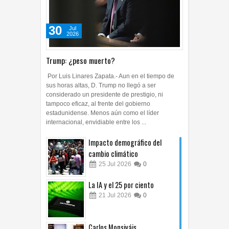
30
Jul
2026
Trump: ¿peso muerto?
Por Luis Linares Zapata.- Aun en el tiempo de
sus horas altas, D. Trump no llegó a ser
considerado un presidente de prestigio, ni
tampoco eficaz, al frente del gobierno
estadunidense. Menos aún como el líder
internacional, envidiable entre los ...
Impacto demográfico del
cambio climático
25
Jul
2026
0
La IA y el 25 por ciento
21
Jul
2026
0