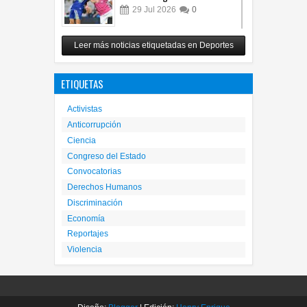
intenso Juego de Estrellas
29
Jul
2026
0
México vence 2-0 a Costa Rica
Leer más noticias etiquetadas en Deportes
y avanza a cuartos del
Premundial Sub-20
ETIQUETAS
27
Jul
2026
0
Activistas
Anticorrupción
Ciencia
Congreso del Estado
Convocatorias
Derechos Humanos
Discriminación
Economía
Reportajes
Violencia