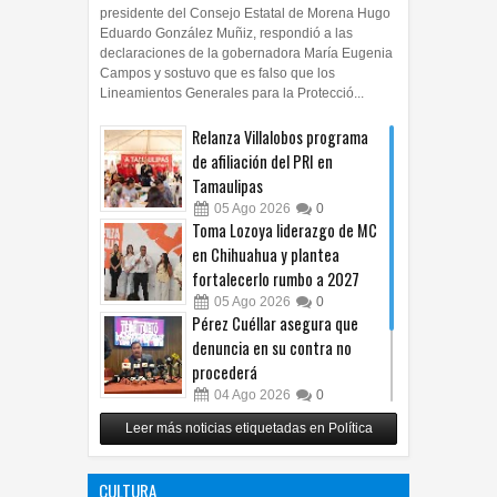
Chihuahua Chih.- El regidor de morena y
presidente del Consejo Estatal de Morena Hugo
Eduardo González Muñiz, respondió a las
declaraciones de la gobernadora María Eugenia
Campos y sostuvo que es falso que los
Lineamientos Generales para la Protecció...
Relanza Villalobos programa
de afiliación del PRI en
Tamaulipas
05
Ago
2026
0
Toma Lozoya liderazgo de MC
en Chihuahua y plantea
fortalecerlo rumbo a 2027
05
Ago
2026
0
Pérez Cuéllar asegura que
denuncia en su contra no
procederá
04
Ago
2026
0
Respalda Morena Chihuahua
Leer más noticias etiquetadas en Política
propuesta sobre derechos de
las audiencias