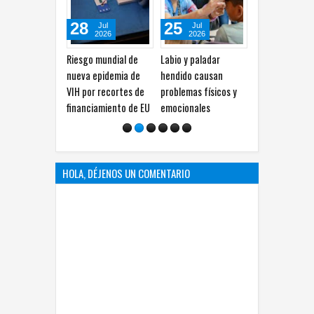
28
25
25
23
Jul
Jul
Jul
Jul
2026
2026
2026
202
esgo mundial de
Labio y paladar
México registra al
Uno de cad
eva epidemia de
hendido causan
menos 7 mil 800
habitantes
 por recortes de
problemas físicos y
casos de ruptura
no puede p
nanciamiento de EU
emocionales
aneurismática
saludable:
cerebral cada año
HOLA, DÉJENOS UN COMENTARIO