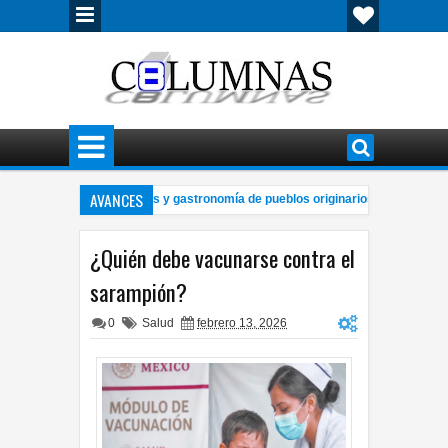
AVANCES
Armas reunirá artesanías y gastronomía de pueblos originarios
Cana
11:40 AM
semana de abuelos, tradición y juventud en Chihuahua
Buscan que 
10:00 AM
¿Quién debe vacunarse contra el
sarampión?
0
Salud
febrero 13, 2026