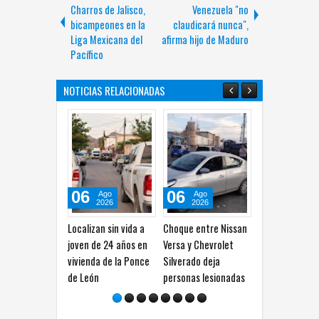
Charros de Jalisco,
Venezuela "no
bicampeones en la
claudicará nunca",
Liga Mexicana del
afirma hijo de Maduro
Pacífico
NOTICIAS RELACIONADAS
06
06
06
Ago
Ago
Ago
2026
2026
2026
Localizan sin vida a
Choque entre Nissan
Vuelca camioneta en
joven de 24 años en
Versa y Chevrolet
la carretera
vivienda de la Ponce
Silverado deja
Camargo–Estación
de León
personas lesionadas
Conchos