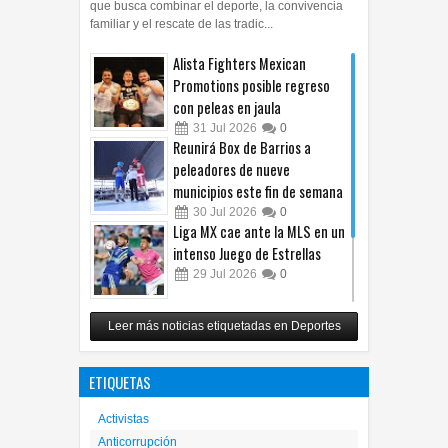
que busca combinar el deporte, la convivencia
familiar y el rescate de las tradic...
Alista Fighters Mexican
Promotions posible regreso
con peleas en jaula
31
Jul
2026
0
Reunirá Box de Barrios a
peleadores de nueve
municipios este fin de semana
30
Jul
2026
0
Liga MX cae ante la MLS en un
intenso Juego de Estrellas
29
Jul
2026
0
México vence 2-0 a Costa Rica
Leer más noticias etiquetadas en Deportes
y avanza a cuartos del
Premundial Sub-20
ETIQUETAS
27
Jul
2026
0
Activistas
Anticorrupción