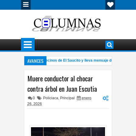
AVANCES
n Falomir se reúne con vecinos de El Saucito y lleva mensaje de unidad en el 
arrollan prototipo de realidad virtual para apoyar terapias de niños con autism
Muere conductor al chocar
contra árbol en Juan Escutia
0
Policiaca
,
Principal
enero
26, 2026