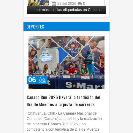
28
Jul
2026
0
Leer más noticias etiquetadas en Cultura
Impulsa UPCH creatividad y
lectura con taller de mini
DEPORTES
ficciones
27
Jul
2026
0
06
Ago
2026
Canaco Run 2026 llevará la tradición del
Día de Muertos a la pista de carreras
Chihuahua, Chih.- La Cámara Nacional de
Comercio (Canaco) anunció hoy la realización
de la carrera Canaco Run 2026, una
competencia con temática de Día de Muertos