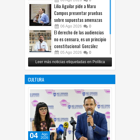
Lilia Aguilar pide a Maru
Campos presentar pruebas
sobre supuestas amenazas
06
Ago
2026
0
El derecho de las audiencias
no es censura, es un principio
constitucional: González
05
Ago
2026
0
Relanza Villalobos programa
Leer más noticias etiquetadas en Política
de afiliación del PRI en
Tamaulipas
CULTURA
05
Ago
2026
0
04
Ago
2026