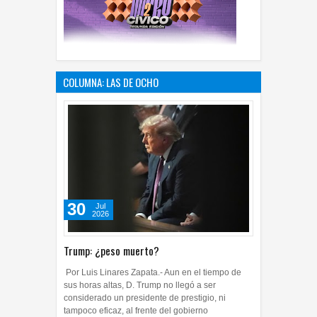
COLUMNA: LAS DE OCHO
30
Jul
2026
Trump: ¿peso muerto?
Por Luis Linares Zapata.- Aun en el tiempo de
sus horas altas, D. Trump no llegó a ser
considerado un presidente de prestigio, ni
tampoco eficaz, al frente del gobierno