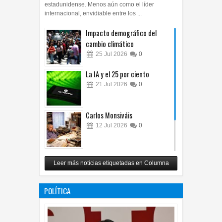
estadunidense. Menos aún como el líder
internacional, envidiable entre los ...
Impacto demográfico del
cambio climático
25
Jul
2026
0
La IA y el 25 por ciento
21
Jul
2026
0
Carlos Monsiváis
12
Jul
2026
0
Revuelo en la inteligencia
Leer más noticias etiquetadas en Columna
artificial
07
Jul
2026
0
POLÍTICA