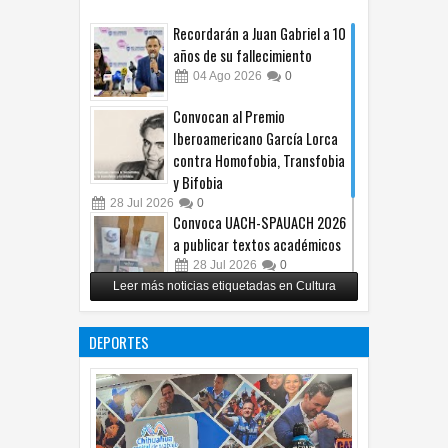
Recordarán a Juan Gabriel a 10
años de su fallecimiento
04
Ago
2026
0
Convocan al Premio
Iberoamericano García Lorca
contra Homofobia, Transfobia
y Bifobia
28
Jul
2026
0
Convoca UACH-SPAUACH 2026
a publicar textos académicos
28
Jul
2026
0
Leer más noticias etiquetadas en Cultura
Copian proyecto pictórico del
exalcalde Juan Blanco
DEPORTES
28
Jul
2026
0