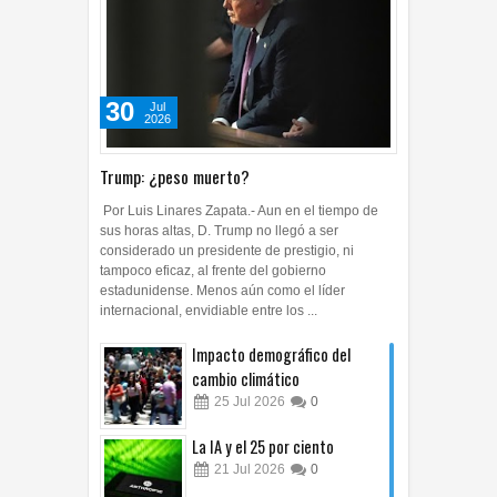
30
Jul
2026
Trump: ¿peso muerto?
Por Luis Linares Zapata.- Aun en el tiempo de
sus horas altas, D. Trump no llegó a ser
considerado un presidente de prestigio, ni
tampoco eficaz, al frente del gobierno
estadunidense. Menos aún como el líder
internacional, envidiable entre los ...
Impacto demográfico del
cambio climático
25
Jul
2026
0
La IA y el 25 por ciento
21
Jul
2026
0