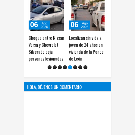
06
06
04
Ago
Ago
Ago
2026
2026
2026
Choque entre Nissan
Localizan sin vida a
Recordarán a 
Versa y Chevrolet
joven de 24 años en
Gabriel a 10 añ
Silverado deja
vivienda de la Ponce
su fallecimien
personas lesionadas
de León
HOLA, DÉJENOS UN COMENTARIO