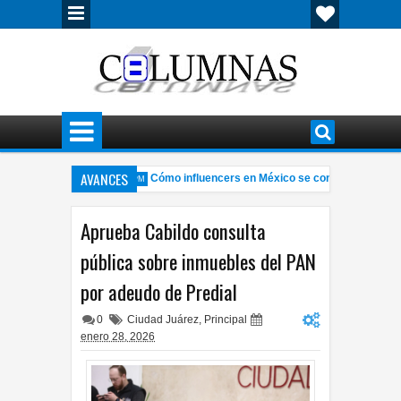
AVANCES
ihuahua y Juárez
Cómo influencers en México se convirtieron en obj
10:22 PM
ja personas lesionadas
Localizan sin vida a joven de 24 años en vivi
7:57 PM
Aprueba Cabildo consulta
pública sobre inmuebles del PAN
por adeudo de Predial
0
Ciudad Juárez
,
Principal
enero 28, 2026