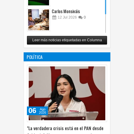
Carlos Monsiváis
12
Jul
2026
0
Revuelo en la inteligencia
Leer más noticias etiquetadas en Columna
artificial
07
Jul
2026
0
POLÍTICA
06
Ago
2026
"La verdadera crisis está en el PAN desde