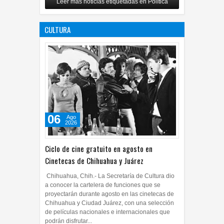
Leer más noticias etiquetadas en Política
de afiliación del PRI en
Tamaulipas
CULTURA
05
Ago
2026
0
06
Ago
2026
Ciclo de cine gratuito en agosto en
Cinetecas de Chihuahua y Juárez
Chihuahua, Chih.- La Secretaría de Cultura dio
a conocer la cartelera de funciones que se
proyectarán durante agosto en las cinetecas de
Chihuahua y Ciudad Juárez, con una selección
de películas nacionales e internacionales que
podrán disfrutar...