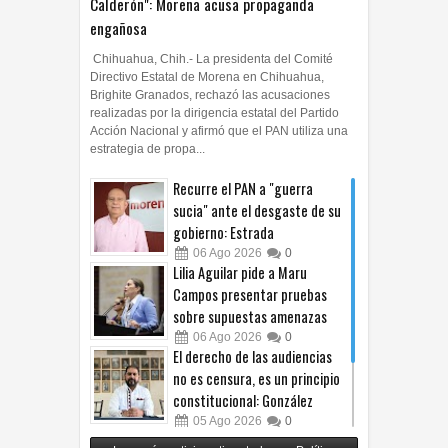
Calderón": Morena acusa propaganda
engañosa
Chihuahua, Chih.- La presidenta del Comité
Directivo Estatal de Morena en Chihuahua,
Brighite Granados, rechazó las acusaciones
realizadas por la dirigencia estatal del Partido
Acción Nacional y afirmó que el PAN utiliza una
estrategia de propa...
Recurre el PAN a "guerra
sucia" ante el desgaste de su
gobierno: Estrada
06
Ago
2026
0
Lilia Aguilar pide a Maru
Campos presentar pruebas
sobre supuestas amenazas
06
Ago
2026
0
El derecho de las audiencias
no es censura, es un principio
constitucional: González
05
Ago
2026
0
Relanza Villalobos programa