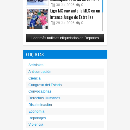
30
Jul
2026
0
Liga MX cae ante la MLS en un
intenso Juego de Estrellas
29
Jul
2026
0
México vence 2-0 a Costa Rica
Leer más noticias etiquetadas en Deportes
y avanza a cuartos del
Premundial Sub-20
ETIQUETAS
27
Jul
2026
0
Activistas
Anticorrupción
Ciencia
Congreso del Estado
Convocatorias
Derechos Humanos
Discriminación
Economía
Reportajes
Violencia