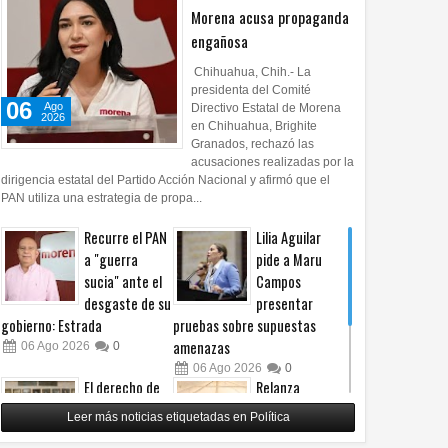
Morena acusa propaganda
engañosa
Chihuahua, Chih.- La
presidenta del Comité
06
Ago
Directivo Estatal de Morena
2026
en Chihuahua, Brighite
Granados, rechazó las
acusaciones realizadas por la
dirigencia estatal del Partido Acción Nacional y afirmó que el
PAN utiliza una estrategia de propa...
Recurre el PAN
Lilia Aguilar
06
06
Ago
Ago
Ago
2026
2026
2026
a "guerra
pide a Maru
sucia" ante el
Campos
 vehículo del DIF
Incendio consume vivienda de
Trabajan en softw
desgaste de su
presentar
pal en la carretera a
madera en la Proletaria
para detectar ano
gobierno: Estrada
pruebas sobre supuestas
Ampliación
mamografías
amenazas
06
Ago
2026
0
06
Ago
2026
0
El derecho de
Relanza
las audiencias
Villalobos
Leer más noticias etiquetadas en Política
no es censura,
programa de