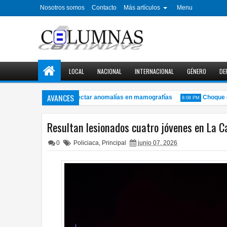
Nosotros somos
Contacto
Más artículos
Menu
LOCAL
NACIONAL
INTERNACIONAL
GÉNERO
DE
AVANCES
oftware con IA para detectar anomalías en mamografías
Choque entr
8:08 PM
Resultan lesionados cuatro jóvenes en La 
0
Policiaca
,
Principal
junio 07, 2026