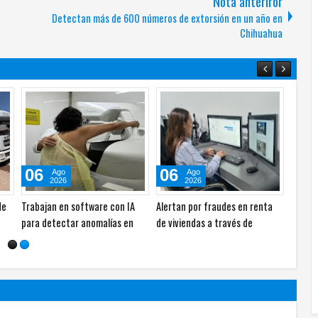
Nota anteriror
Detectan más de 600 números de extorsión en un año en
Chihuahua
06
06
06
Ago
Ago
2026
2026
 24
Choque entre Nissan Versa y
Asesinan a hombre dentro de
Vuelca
e de
Chevrolet Silverado deja
su vivienda en la Ramón Reyes
Munici
personas lesionadas
Juárez