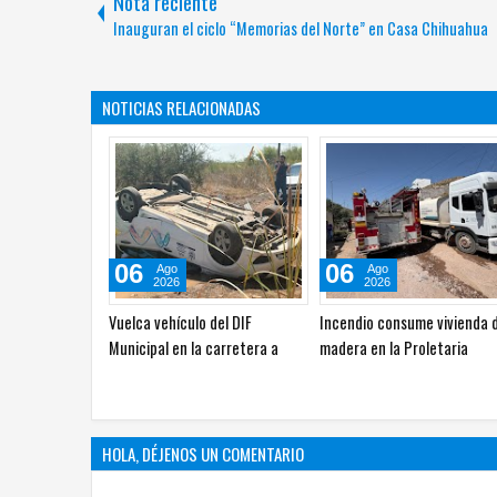
Nota reciente
Inauguran el ciclo “Memorias del Norte” en Casa Chihuahua
NOTICIAS RELACIONADAS
06
06
Ago
Ago
2026
2026
Vuelca camioneta en la
Localizan sin vida a joven de
carretera Camargo–Estación
años en vivienda de la Ponc
Conchos
León
HOLA, DÉJENOS UN COMENTARIO