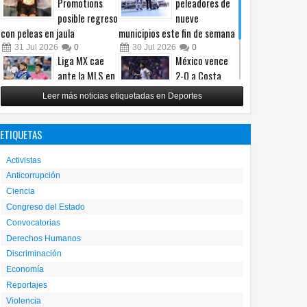
Promotions
peleadores de
posible regreso
nueve
con peleas en jaula
municipios este fin de semana
31
Jul
2026
0
30
Jul
2026
0
Liga MX cae
México vence
ante la MLS en
2-0 a Costa
un intenso
Rica y avanza a
Leer más noticias etiquetadas en Deportes
Juego de
cuartos del
Estrellas
Premundial Sub-20
ETIQUETAS
29
Jul
2026
0
27
Jul
2026
0
Activistas
Anticorrupción
Ciencia
Congreso del Estado
Convocatorias
Derechos Humanos
Discriminación
Economía
Reportajes
Violencia