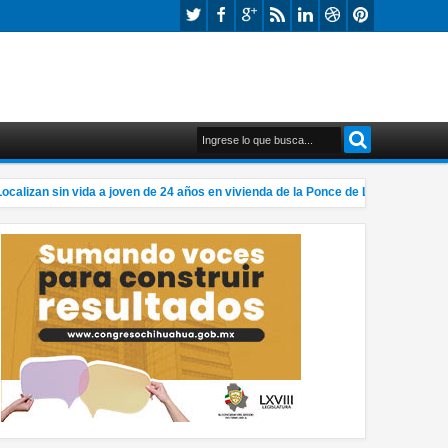
lizan sin vida a joven de 24 años en vivienda de la Ponce de León
Ale
7:06 PM