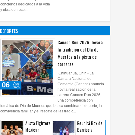
28
Jul
2026
0
conciertos dedicados a la vida
Impulsa UPCH
y obra del reco...
creatividad y
lectura con
taller de mini
DEPORTES
ficciones
27
Jul
2026
0
Canaco Run 2026 llevará
la tradición del Día de
Muertos a la pista de
carreras
Chihuahua, Chih.- La
Cámara Nacional de
06
Ago
Comercio (Canaco) anunció
2026
hoy la realización de la
carrera Canaco Run 2026,
una competencia con
temática de Día de Muertos que busca combinar el deporte, la
convivencia familiar y el rescate de las tradic...
Alista Fighters
Reunirá Box de
Mexican
Barrios a