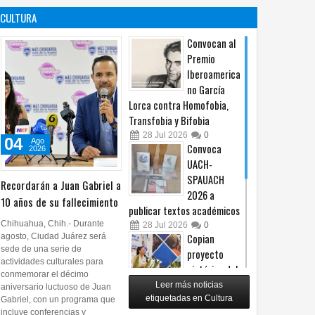
es un principio
afiliación del
CULTURA
constitucional: González
PRI en Tamaulipas
05
Ago
2026
0
05
Ago
2026
0
Convocan al
Premio
Iberoamerica
no García
Lorca contra Homofobia,
Transfobia y Bifobia
28
Jul
2026
0
04
Ago
Convoca
2026
UACH-
SPAUACH
Recordarán a Juan Gabriel a
2026 a
10 años de su fallecimiento
publicar textos académicos
Chihuahua, Chih.- Durante
28
Jul
2026
0
agosto, Ciudad Juárez será
Copian
sede de una serie de
proyecto
actividades culturales para
pictórico del
conmemorar el décimo
exalcalde
Leer más noticias
aniversario luctuoso de Juan
Juan Blanco
etiquetadas en Cultura
Gabriel, con un programa que
incluye conferencias y