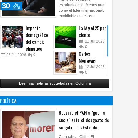
30
Jul
estadunidense. Menos aún
2026
como el líder internacional,
envidiable entre los ...
Impacto
La IA y el 25 por
demográfico
ciento
del cambio
21
Jul
2026
0
climático
Carlos
25
Jul
2026
0
Monsiváis
12
Jul
2026
0
Revuelo en la
Leer más noticias etiquetadas en Columna
inteligencia
artificial
07
Jul
2026
POLÍTICA
0
Recurre el PAN a "guerra
sucia" ante el desgaste de
su gobierno: Estrada
Chihuahua, Chih.- El