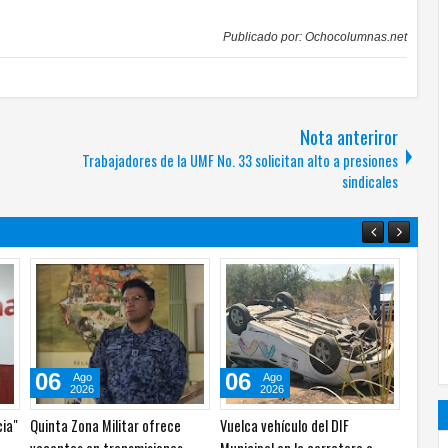
Publicado por:
Ochocolumnas.net
Nota anteriror
Trabajadores de la UMF No. 33 solicitan alto a presiones
sindicales
06
06
Ago
Ago
2026
2026
a
Recorre Márquez Granjas de
Buscan que Fiscalía sea