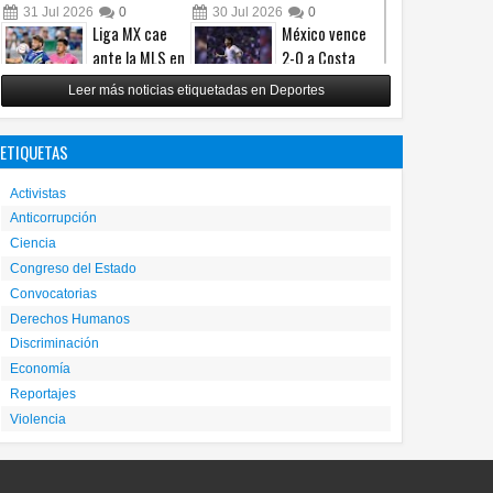
31
Jul
2026
0
30
Jul
2026
0
Liga MX cae
México vence
ante la MLS en
2-0 a Costa
un intenso
Rica y avanza a
Leer más noticias etiquetadas en Deportes
Juego de
cuartos del
Estrellas
Premundial Sub-20
ETIQUETAS
29
Jul
2026
0
27
Jul
2026
0
Activistas
Anticorrupción
Ciencia
Congreso del Estado
Convocatorias
Derechos Humanos
Discriminación
Economía
Reportajes
Violencia