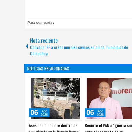
Para compartir:
Nota reciente
Convoca IEE a crear murales cívicos en cinco municipios de
Chihuahua
NOTICIAS RELACIONADAS
06
06
Ago
Ago
2026
2026
o del DIF
Plaza de Armas reunirá
Canaco Run 2026 llevará l