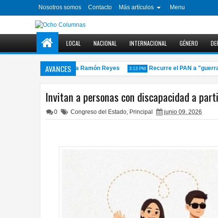
Nosotros somos
Contacto
Más artículos
Menu
LOCAL
NACIONAL
INTERNACIONAL
GÉNERO
DE
AVANCES
ntro de su vivienda en la Ramón Reyes
Recurre el PAN a "guerra suc
3:13 PM
Invitan a personas con discapacidad a parti
0
Congreso del Estado
,
Principal
junio 09, 2026