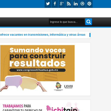
rece vacantes en transmisiones, informática y otras áreas
Recorre Má
1:04 PM