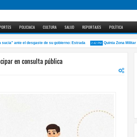
PORTES
POLICIACA
CULTURA
SALUD
REPORTAJES
POLÍTICA
ia" ante el desgaste de su gobierno: Estrada
Quinta Zona Militar of
2:42 PM
cipar en consulta pública