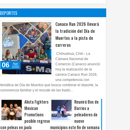
lectura con
taller de mini
DEPORTES
ficciones
27
Jul
2026
0
Canaco Run 2026 llevará
la tradición del Día de
Muertos a la pista de
carreras
Chihuahua, Chih.- La
Cámara Nacional de
06
Ago
Comercio (Canaco) anunció
2026
hoy la realización de la
carrera Canaco Run 2026,
una competencia con
temática de Día de Muertos que busca combinar el deporte, la
convivencia familiar y el rescate de las tradic...
Alista Fighters
Reunirá Box de
Mexican
Barrios a
Promotions
peleadores de
posible regreso
nueve
con peleas en jaula
municipios este fin de semana