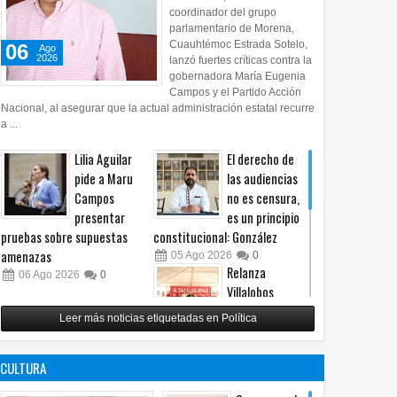
coordinador del grupo
parlamentario de Morena,
Cuauhtémoc Estrada Sotelo,
06
Ago
2026
lanzó fuertes críticas contra la
gobernadora María Eugenia
Campos y el Partido Acción
Nacional, al asegurar que la actual administración estatal recurre
a ...
Lilia Aguilar
El derecho de
pide a Maru
las audiencias
Campos
no es censura,
presentar
es un principio
pruebas sobre supuestas
constitucional: González
amenazas
05
Ago
2026
0
Relanza
06
Ago
2026
0
Villalobos
programa de
Leer más noticias etiquetadas en Política
afiliación del
PRI en Tamaulipas
CULTURA
05
Ago
2026
0
Toma Lozoya