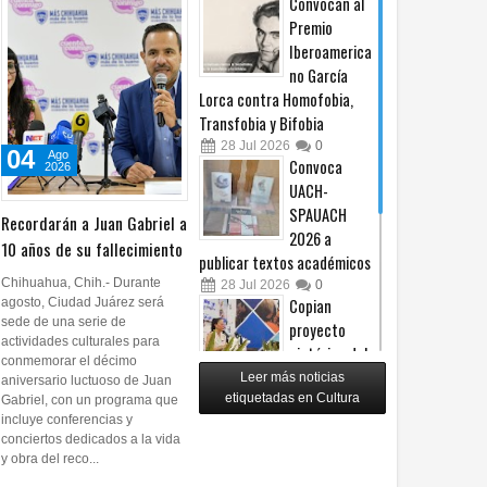
Convocan al
liderazgo de
Premio
MC en
Iberoamerica
Chihuahua y
no García
plantea fortalecerlo rumbo a
Lorca contra Homofobia,
2027
Transfobia y Bifobia
05
Ago
2026
0
28
Jul
2026
0
04
Ago
Convoca
2026
UACH-
SPAUACH
Recordarán a Juan Gabriel a
2026 a
10 años de su fallecimiento
publicar textos académicos
Chihuahua, Chih.- Durante
28
Jul
2026
0
agosto, Ciudad Juárez será
Copian
sede de una serie de
proyecto
actividades culturales para
pictórico del
conmemorar el décimo
exalcalde
Leer más noticias
aniversario luctuoso de Juan
Juan Blanco
etiquetadas en Cultura
Gabriel, con un programa que
incluye conferencias y
28
Jul
2026
0
conciertos dedicados a la vida
Impulsa UPCH
y obra del reco...
creatividad y