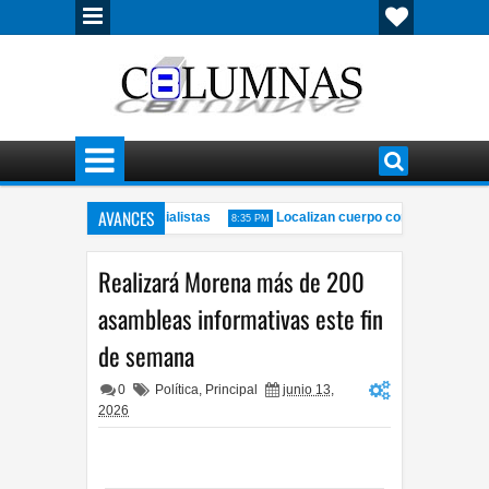
AVANCES
ductividad, según especialistas
Localizan cuerpo con huellas de vio
8:35 PM
alcaldesa por uso de redes sociales
Incendio consume por completo un
3:50 PM
Realizará Morena más de 200
asambleas informativas este fin
de semana
0
Política
,
Principal
junio 13,
2026