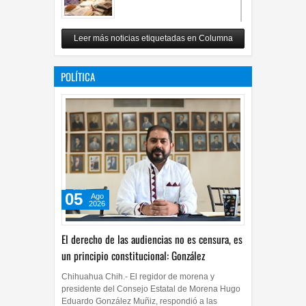
Revuelo en la inteligencia artificial
Leer más noticias etiquetadas en Columna
07
Jul
2026
0
POLÍTICA
05
Ago
2026
El derecho de las audiencias no es censura, es
un principio constitucional: González
Chihuahua Chih.- El regidor de morena y
presidente del Consejo Estatal de Morena Hugo
Eduardo González Muñiz, respondió a las