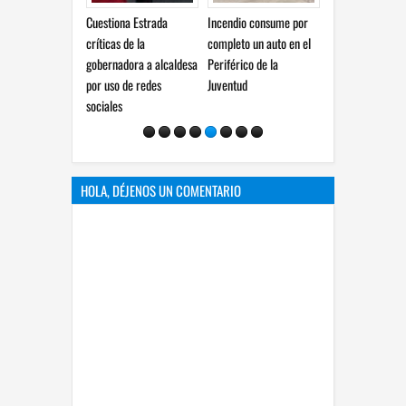
Cuestiona Estrada
Incendio consume por
El derecho de las
críticas de la
completo un auto en el
audiencias no es
gobernadora a alcaldesa
Periférico de la
censura, es un principio
por uso de redes
Juventud
constitucional: González
sociales
HOLA, DÉJENOS UN COMENTARIO