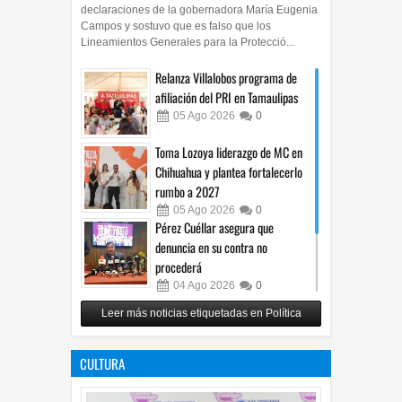
declaraciones de la gobernadora María Eugenia
Campos y sostuvo que es falso que los
Lineamientos Generales para la Protecció...
Relanza Villalobos programa de
afiliación del PRI en Tamaulipas
05
Ago
2026
0
Toma Lozoya liderazgo de MC en
Chihuahua y plantea fortalecerlo
rumbo a 2027
05
Ago
2026
0
Pérez Cuéllar asegura que
denuncia en su contra no
procederá
04
Ago
2026
0
Respalda Morena Chihuahua
Leer más noticias etiquetadas en Política
propuesta sobre derechos de las
audiencias
CULTURA
04
Ago
2026
0