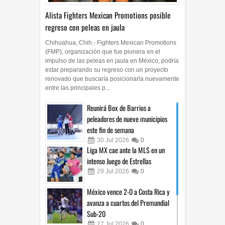
Alista Fighters Mexican Promotions posible
regreso con peleas en jaula
Chihuahua, Chih.- Fighters Mexican Promotions
(FMP), organización que fue pionera en el
impulso de las peleas en jaula en México, podría
estar preparando su regreso con un proyecto
renovado que buscaría posicionarla nuevamente
entre las principales p...
Reunirá Box de Barrios a
peleadores de nueve municipios
este fin de semana
30
Jul
2026
0
Liga MX cae ante la MLS en un
intenso Juego de Estrellas
29
Jul
2026
0
México vence 2-0 a Costa Rica y
avanza a cuartos del Premundial
Sub-20
27
Jul
2026
0