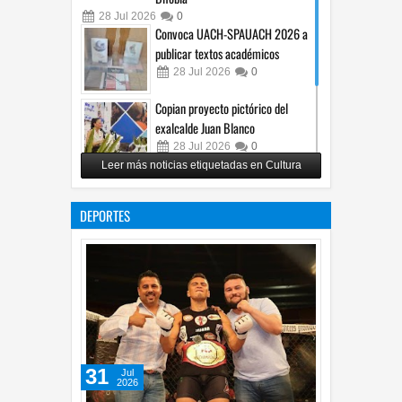
28
Jul
2026
0
Convoca UACH-SPAUACH 2026 a
publicar textos académicos
28
Jul
2026
0
Copian proyecto pictórico del
exalcalde Juan Blanco
28
Jul
2026
0
Leer más noticias etiquetadas en Cultura
Impulsa UPCH creatividad y
lectura con taller de mini ficciones
DEPORTES
27
Jul
2026
0
31
Jul
2026