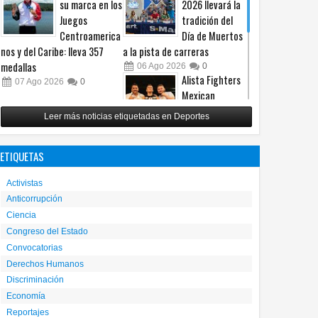
su marca en los
2026 llevará la
Juegos
tradición del
Centroamerica
Día de Muertos
nos y del Caribe: lleva 357
a la pista de carreras
medallas
06
Ago
2026
0
Alista Fighters
07
Ago
2026
0
Mexican
Promotions
Leer más noticias etiquetadas en Deportes
posible regreso
con peleas en jaula
ETIQUETAS
31
Jul
2026
0
Reunirá Box de
Activistas
Barrios a
Anticorrupción
peleadores de
Ciencia
nueve
municipios este fin de semana
Congreso del Estado
Convocatorias
30
Jul
2026
0
Derechos Humanos
Discriminación
Economía
Reportajes