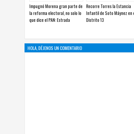
Con nueva entrega, Zubía suma
Diputadas revisan avances 
380 toneladas de apoyo en
programa para mejorar
Jiménez
escuelas en Chihuahua
HOLA, DÉJENOS UN COMENTARIO