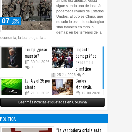
ámbito estratégico, Rusia
sigue siendo uno de los más
poderosos rivales de Estados
Unidos. El otro es China, que
07
Ago
no sólo lo es en lo estratégico
2026
sino también en todo lo
demás: en los terrenos de la
economía, la tecnología, la...
Trump: ¿peso
Impacto
muerto?
demográfico
del cambio
30
Jul
2026
0
climático
25
Jul
2026
0
La IA y el 25 por
Carlos
ciento
Monsiváis
21
Jul
2026
12
Jul
2026
0
0
Leer más noticias etiquetadas en Columna
POLÍTICA
"La verdadera crisis está