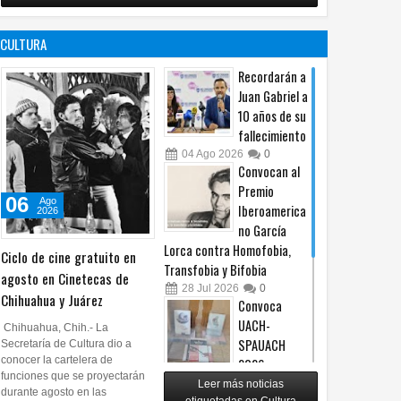
no es censura,
programa de
a Sánchez a consulta
Acusa Estrada al PAN de
es un principio
afiliación del
ana sobre registro de
recurrir a una guerra sucia
CULTURA
constitucional: González
PRI en Tamaulipas
nía móvil
contra Morena
05
Ago
2026
0
05
Ago
2026
0
Recordarán a
Juan Gabriel a
10 años de su
fallecimiento
04
Ago
2026
0
Convocan al
Premio
06
Ago
Iberoamerica
2026
no García
Lorca contra Homofobia,
Ciclo de cine gratuito en
Transfobia y Bifobia
agosto en Cinetecas de
28
Jul
2026
0
Chihuahua y Juárez
Convoca
UACH-
Chihuahua, Chih.- La
SPAUACH
Secretaría de Cultura dio a
conocer la cartelera de
2026 a
funciones que se proyectarán
publicar textos académicos
Leer más noticias
durante agosto en las