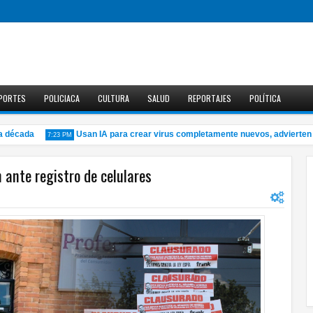
PORTES
POLICIACA
CULTURA
SALUD
REPORTAJES
POLÍTICA
écada
Usan IA para crear virus completamente nuevos, advierten cien
7:23 PM
 ante registro de celulares