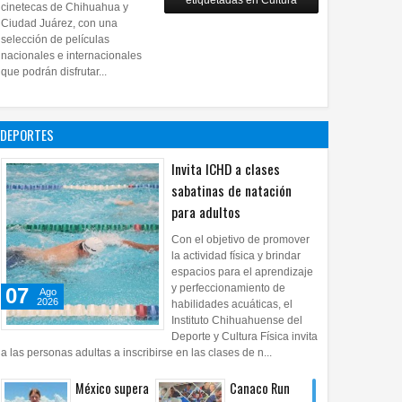
etiquetadas en Cultura
28
Jul
2026
0
cinetecas de Chihuahua y
Copian
Ciudad Juárez, con una
proyecto
selección de películas
nacionales e internacionales
pictórico del
que podrán disfrutar...
exalcalde
Juan Blanco
28
Jul
2026
0
DEPORTES
Invita ICHD a clases
sabatinas de natación
para adultos
Con el objetivo de promover
la actividad física y brindar
espacios para el aprendizaje
y perfeccionamiento de
07
Ago
2026
habilidades acuáticas, el
Instituto Chihuahuense del
Deporte y Cultura Física invita
a las personas adultas a inscribirse en las clases de n...
México supera
Canaco Run