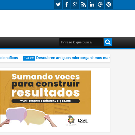
tíficos
Descubren antiguos microorganismos marinos bajo el glaciar T
6:41 PM