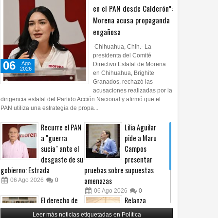
en el PAN desde Calderón":
Morena acusa propaganda
engañosa
Chihuahua, Chih.- La
presidenta del Comité
06
Ago
Directivo Estatal de Morena
2026
en Chihuahua, Brighite
Granados, rechazó las
acusaciones realizadas por la
dirigencia estatal del Partido Acción Nacional y afirmó que el
PAN utiliza una estrategia de propa...
Recurre el PAN
Lilia Aguilar
a "guerra
pide a Maru
sucia" ante el
Campos
desgaste de su
presentar
gobierno: Estrada
pruebas sobre supuestas
amenazas
06
Ago
2026
0
06
Ago
2026
0
El derecho de
Relanza
07
Ago
Ago
las audiencias
Villalobos
2026
2026
Leer más noticias etiquetadas en Política