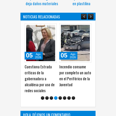
deja daños materiales
en plastilina
NOTICIAS RELACIONADAS
05
05
05
31
Ago
Ago
Ago
2026
2026
2026
Cuestiona Estrada
Incendio consume
Convoca INE a ocupar
Alista
críticas de la
por completo un auto
tres plazas del IEE
Mexic
gobernadora a
en el Periférico de la
Chihuahua dentro del
posibl
alcaldesa por uso de
Juventud
SPE
peleas
redes sociales
HOLA, DÉJENOS UN COMENTARIO