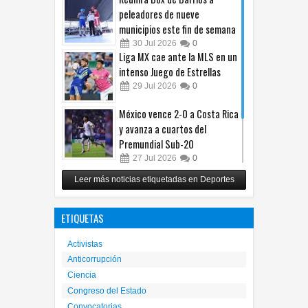
peleadores de nueve
municipios este fin de semana
30
Jul
2026
0
Liga MX cae ante la MLS en un
intenso Juego de Estrellas
29
Jul
2026
0
México vence 2-0 a Costa Rica
y avanza a cuartos del
Premundial Sub-20
27
Jul
2026
0
Cruz Azul arrolla a Toluca y
Leer más noticias etiquetadas en Deportes
gana su cuarto trofeo de
Campeón de Campeones
ETIQUETAS
25
Jul
2026
0
Activistas
Anticorrupción
Ciencia
Congreso del Estado
Convocatorias