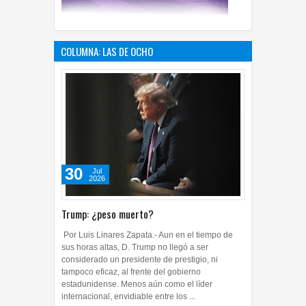
COLUMNA: LAS DE OCHO
30
Jul
2026
Trump: ¿peso muerto?
Por Luis Linares Zapata.- Aun en el tiempo de
sus horas altas, D. Trump no llegó a ser
considerado un presidente de prestigio, ni
tampoco eficaz, al frente del gobierno
estadunidense. Menos aún como el líder
internacional, envidiable entre los ...