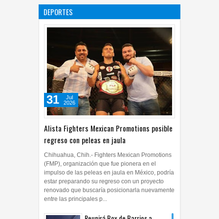
DEPORTES
ficciones
27
Jul
2026
0
31
Jul
2026
Alista Fighters Mexican Promotions posible
regreso con peleas en jaula
Chihuahua, Chih.- Fighters Mexican Promotions
(FMP), organización que fue pionera en el
impulso de las peleas en jaula en México, podría
estar preparando su regreso con un proyecto
renovado que buscaría posicionarla nuevamente
entre las principales p...
Reunirá Box de Barrios a