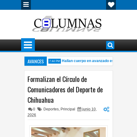
AVANCES
 en Granjas Sacramento
Hallan cuerpo en avanzado estado de descom
7:44 PM
l Periférico de la Juventud
Convoca INE a ocupar tres plazas del IE
3:41 PM
Formalizan el Círculo de
Comunicadores del Deporte de
Chihuahua
0
Deportes
,
Principal
junio 10,
2026