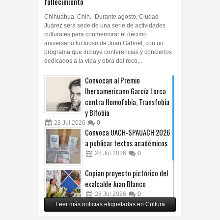
Chihuahua, Chih.- Durante agosto, Ciudad
Juárez será sede de una serie de actividades
culturales para conmemorar el décimo
aniversario luctuoso de Juan Gabriel, con un
programa que incluye conferencias y conciertos
dedicados a la vida y obra del reco...
Convocan al Premio
Iberoamericano García Lorca
contra Homofobia, Transfobia
y Bifobia
28
Jul
2026
0
Convoca UACH-SPAUACH 2026
a publicar textos académicos
28
Jul
2026
0
Copian proyecto pictórico del
exalcalde Juan Blanco
28
Jul
2026
0
Leer más noticias etiquetadas en Cultura
Impulsa UPCH creatividad y
lectura con taller de mini