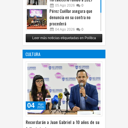
05
Ago
2026
0
Pérez Cuéllar asegura que
denuncia en su contra no
procederá
04
Ago
2026
0
Respalda Morena Chihuahua
Leer más noticias etiquetadas en Política
propuesta sobre derechos de
las audiencias
CULTURA
04
Ago
2026
0
04
Ago
2026
Recordarán a Juan Gabriel a 10 años de su
fallecimiento