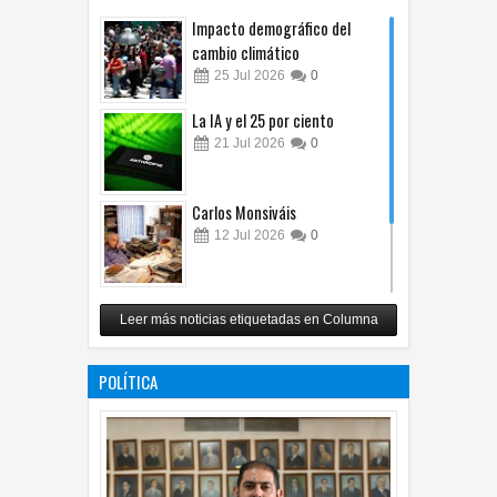
Impacto demográfico del
cambio climático
25
Jul
2026
0
La IA y el 25 por ciento
21
Jul
2026
0
Carlos Monsiváis
12
Jul
2026
0
Revuelo en la inteligencia
Leer más noticias etiquetadas en Columna
artificial
07
Jul
2026
0
POLÍTICA