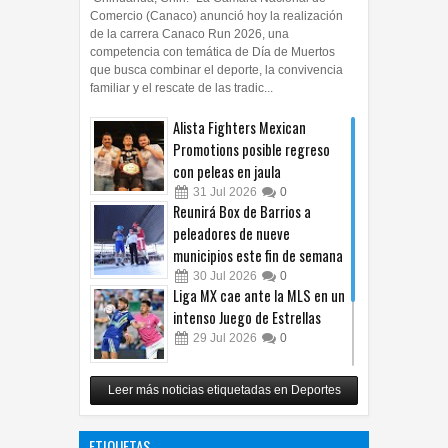
Comercio (Canaco) anunció hoy la realización
de la carrera Canaco Run 2026, una
competencia con temática de Día de Muertos
que busca combinar el deporte, la convivencia
familiar y el rescate de las tradic...
Alista Fighters Mexican
Promotions posible regreso
con peleas en jaula
31
Jul
2026
0
Reunirá Box de Barrios a
peleadores de nueve
municipios este fin de semana
30
Jul
2026
0
Liga MX cae ante la MLS en un
intenso Juego de Estrellas
29
Jul
2026
0
México vence 2-0 a Costa Rica
Leer más noticias etiquetadas en Deportes
y avanza a cuartos del
Premundial Sub-20
ETIQUETAS
27
Jul
2026
0