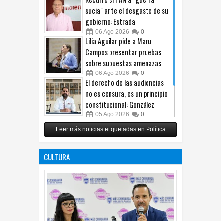
sucia" ante el desgaste de su
gobierno: Estrada
06
Ago
2026
0
Lilia Aguilar pide a Maru
Campos presentar pruebas
sobre supuestas amenazas
06
Ago
2026
0
El derecho de las audiencias
no es censura, es un principio
constitucional: González
05
Ago
2026
0
Relanza Villalobos programa
Leer más noticias etiquetadas en Política
de afiliación del PRI en
Tamaulipas
CULTURA
05
Ago
2026
0