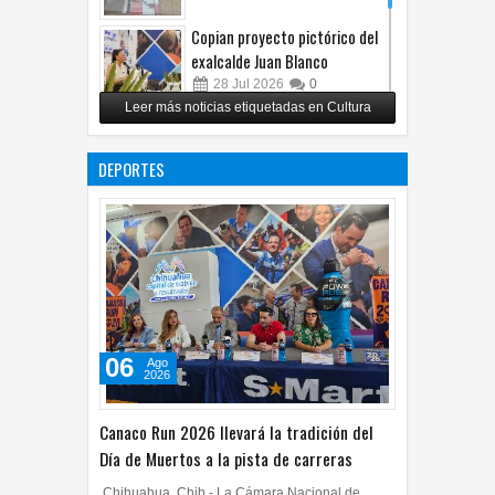
Copian proyecto pictórico del
exalcalde Juan Blanco
28
Jul
2026
0
Leer más noticias etiquetadas en Cultura
Impulsa UPCH creatividad y
lectura con taller de mini
DEPORTES
ficciones
27
Jul
2026
0
06
Ago
2026
Canaco Run 2026 llevará la tradición del
Día de Muertos a la pista de carreras
Chihuahua, Chih.- La Cámara Nacional de