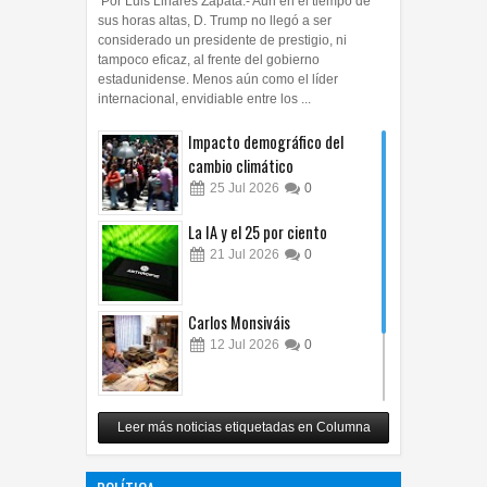
Por Luis Linares Zapata.- Aun en el tiempo de
sus horas altas, D. Trump no llegó a ser
considerado un presidente de prestigio, ni
tampoco eficaz, al frente del gobierno
estadunidense. Menos aún como el líder
internacional, envidiable entre los ...
Impacto demográfico del
cambio climático
25
Jul
2026
0
La IA y el 25 por ciento
21
Jul
2026
0
Carlos Monsiváis
12
Jul
2026
0
Revuelo en la inteligencia
Leer más noticias etiquetadas en Columna
artificial
07
Jul
2026
0