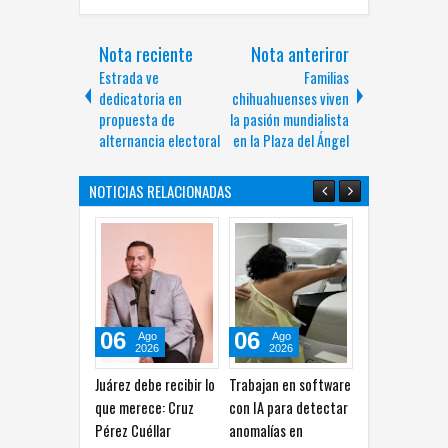
Nota reciente
Nota anteriror
Estrada ve
Familias
dedicatoria en
chihuahuenses viven
propuesta de
la pasión mundialista
alternancia electoral
en la Plaza del Ángel
NOTICIAS RELACIONADAS
06
06
06
Ago
Ago
Ago
2026
2026
2026
Juárez debe recibir lo
Trabajan en software
Choque entre Nissan
que merece: Cruz
con IA para detectar
Versa y Chevrolet
Pérez Cuéllar
anomalías en
Silverado deja