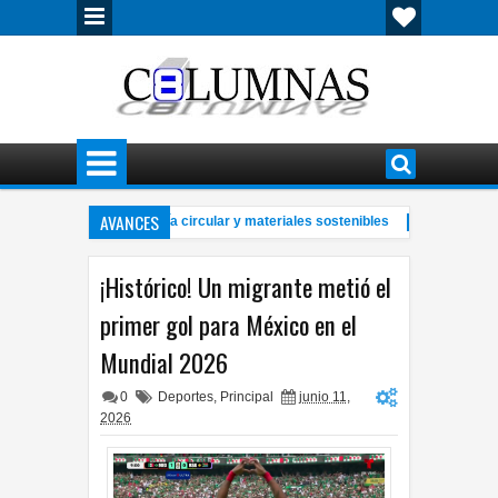
AVANCES
imposio sobre economía circular y materiales sostenibles
Alan Fal
8:58 PM
des en renta de viviendas a través de internet
Vuelca camioneta en 
6:38 PM
¡Histórico! Un migrante metió el
primer gol para México en el
Mundial 2026
0
Deportes
,
Principal
junio 11,
2026