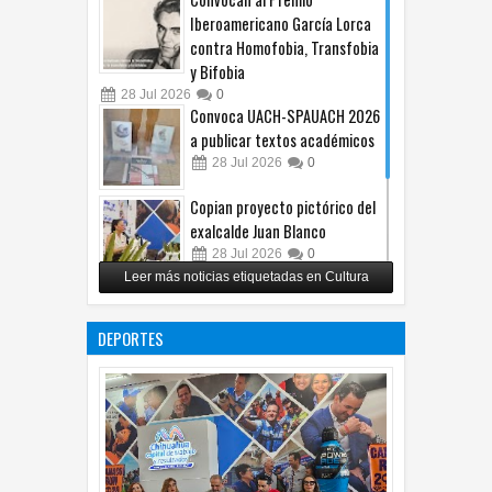
Iberoamericano García Lorca
contra Homofobia, Transfobia
y Bifobia
28
Jul
2026
0
Convoca UACH-SPAUACH 2026
a publicar textos académicos
28
Jul
2026
0
Copian proyecto pictórico del
exalcalde Juan Blanco
28
Jul
2026
0
Leer más noticias etiquetadas en Cultura
Impulsa UPCH creatividad y
lectura con taller de mini
DEPORTES
ficciones
27
Jul
2026
0