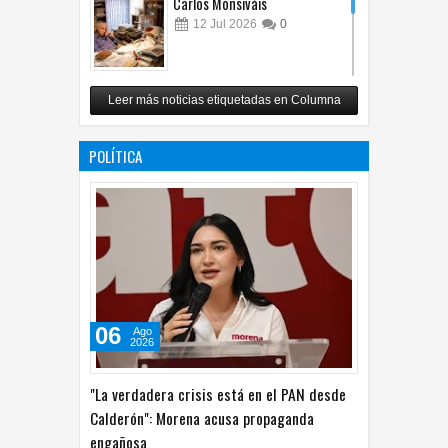
12
Jul
2026
0
Revuelo en la inteligencia
Leer más noticias etiquetadas en Columna
artificial
07
Jul
2026
0
POLÍTICA
06
Ago
2026
"La verdadera crisis está en el PAN desde
Calderón": Morena acusa propaganda
engañosa