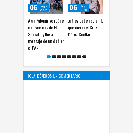
06
06
06
0
Ago
Ago
Ago
2026
2026
2026
Alan Falomir se reúne
Juárez debe recibir lo
Trabajan en software
Cho
con vecinos de El
que merece: Cruz
con IA para detectar
Ver
Saucito y lleva
Pérez Cuéllar
anomalías en
Sil
mensaje de unidad en
mamografías
per
el PAN
HOLA, DÉJENOS UN COMENTARIO