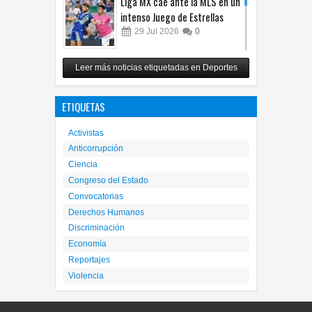
intenso Juego de Estrellas
29
Jul
2026
0
México vence 2-0 a Costa Rica
Leer más noticias etiquetadas en Deportes
y avanza a cuartos del
Premundial Sub-20
ETIQUETAS
27
Jul
2026
0
Activistas
Anticorrupción
Ciencia
Congreso del Estado
Convocatorias
Derechos Humanos
Discriminación
Economía
Reportajes
Violencia