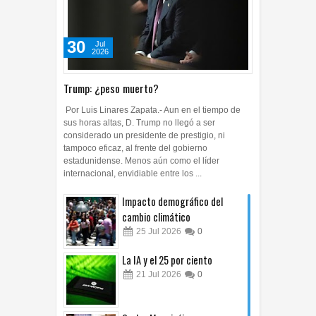
30
Jul
2026
Trump: ¿peso muerto?
Por Luis Linares Zapata.- Aun en el tiempo de
sus horas altas, D. Trump no llegó a ser
considerado un presidente de prestigio, ni
tampoco eficaz, al frente del gobierno
estadunidense. Menos aún como el líder
internacional, envidiable entre los ...
Impacto demográfico del
cambio climático
25
Jul
2026
0
La IA y el 25 por ciento
21
Jul
2026
0
Carlos Monsiváis