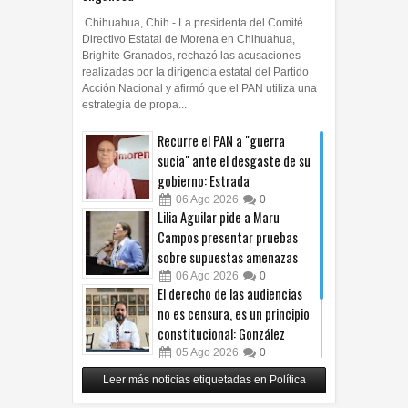
Chihuahua, Chih.- La presidenta del Comité
Directivo Estatal de Morena en Chihuahua,
Brighite Granados, rechazó las acusaciones
realizadas por la dirigencia estatal del Partido
Acción Nacional y afirmó que el PAN utiliza una
estrategia de propa...
Recurre el PAN a "guerra
sucia" ante el desgaste de su
gobierno: Estrada
06
Ago
2026
0
Lilia Aguilar pide a Maru
Campos presentar pruebas
sobre supuestas amenazas
06
Ago
2026
0
El derecho de las audiencias
no es censura, es un principio
constitucional: González
05
Ago
2026
0
Relanza Villalobos programa
Leer más noticias etiquetadas en Política
de afiliación del PRI en
Tamaulipas