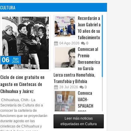
es un principio
afiliación del
CULTURA
constitucional: González
PRI en Tamaulipas
05
Ago
2026
0
05
Ago
2026
0
Recordarán a
Juan Gabriel a
10 años de su
fallecimiento
04
Ago
2026
0
Convocan al
Premio
06
Ago
Iberoamerica
2026
no García
Lorca contra Homofobia,
Ciclo de cine gratuito en
Transfobia y Bifobia
agosto en Cinetecas de
28
Jul
2026
0
Chihuahua y Juárez
Convoca
UACH-
Chihuahua, Chih.- La
SPAUACH
Secretaría de Cultura dio a
conocer la cartelera de
2026 a
funciones que se proyectarán
publicar textos académicos
Leer más noticias
durante agosto en las
etiquetadas en Cultura
28
Jul
2026
0
cinetecas de Chihuahua y
Copian