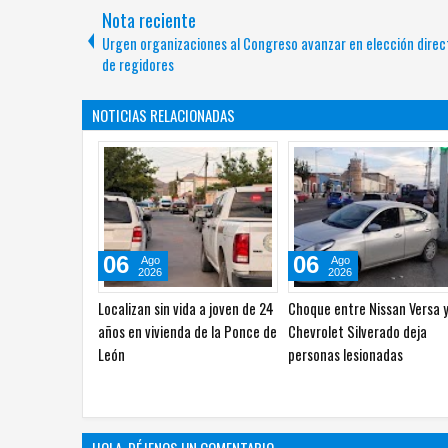
Nota reciente
Urgen organizaciones al Congreso avanzar en elección direc
de regidores
NOTICIAS RELACIONADAS
06
06
Ago
Ago
2026
2026
se reúne con
Juárez debe recibir lo que
Trabajan en software con
Saucito y lleva
merece: Cruz Pérez Cuéllar
para detectar anomalías
idad en el PAN
mamografías