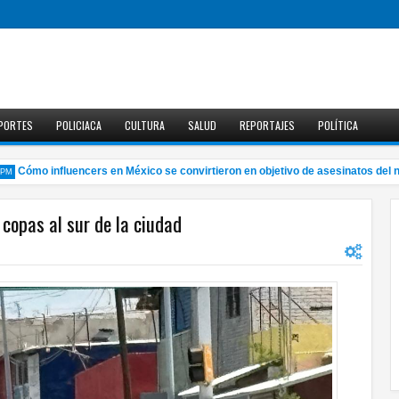
PORTES
POLICIACA
CULTURA
SALUD
REPORTAJES
POLÍTICA
Cómo influencers en México se convirtieron en objetivo de asesinatos del narc
copas al sur de la ciudad