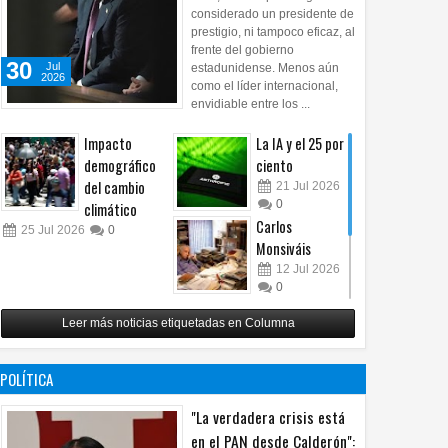
considerado un presidente de
prestigio, ni tampoco eficaz, al
frente del gobierno
30
Jul
estadunidense. Menos aún
2026
como el líder internacional,
envidiable entre los ...
Impacto
La IA y el 25 por
demográfico
ciento
del cambio
21
Jul
2026
0
climático
Carlos
25
Jul
2026
0
Monsiváis
12
Jul
2026
0
Revuelo en la
Leer más noticias etiquetadas en Columna
inteligencia
artificial
07
Jul
2026
POLÍTICA
0
"La verdadera crisis está
en el PAN desde Calderón":