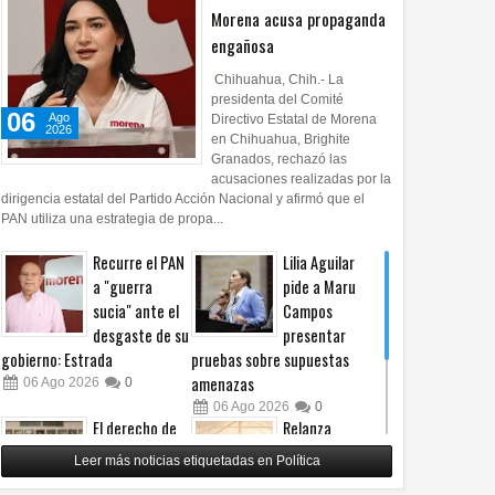
Morena acusa propaganda
engañosa
Chihuahua, Chih.- La
presidenta del Comité
06
Ago
Directivo Estatal de Morena
2026
en Chihuahua, Brighite
Granados, rechazó las
acusaciones realizadas por la
dirigencia estatal del Partido Acción Nacional y afirmó que el
PAN utiliza una estrategia de propa...
Recurre el PAN
Lilia Aguilar
a "guerra
pide a Maru
sucia" ante el
Campos
desgaste de su
presentar
gobierno: Estrada
pruebas sobre supuestas
amenazas
06
Ago
2026
0
06
Ago
2026
0
El derecho de
Relanza
las audiencias
Villalobos
Leer más noticias etiquetadas en Política
no es censura,
programa de