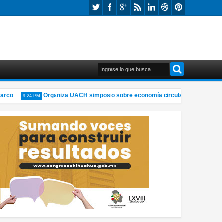
o
Organiza UACH simposio sobre economía circular y materiales sos
9:24 PM