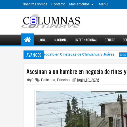
Nosotros somos
Contacto
Más artículos
Menu
LOCAL
NACIONAL
INTERNACIONAL
GÉNERO
DE
AVANCES
iclo de cine gratuito en agosto en Cinetecas de Chihuahua y Juárez
10:22 PM
Asesinan a un hombre en negocio de rines y 
0
Policiaca
,
Principal
junio 10, 2026