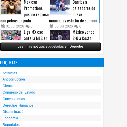
Mexican
Barrios a
Promotions
peleadores de
posible regreso
nueve
con peleas en jaula
municipios este fin de semana
31
Jul
2026
0
30
Jul
2026
0
Liga MX cae
México vence
ante la MLS en
2-0 a Costa
un intenso
Rica y avanza a
Leer más noticias etiquetadas en Deportes
Juego de
cuartos del
Estrellas
Premundial Sub-20
ETIQUETAS
29
Jul
2026
0
27
Jul
2026
0
Activistas
Anticorrupción
Ciencia
Congreso del Estado
Convocatorias
Derechos Humanos
Discriminación
Economía
Reportajes