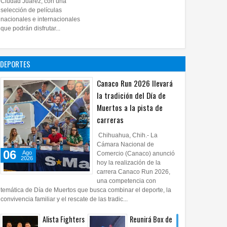
Ciudad Juárez, con una
proyecto
selección de películas
nacionales e internacionales
pictórico del
que podrán disfrutar...
exalcalde
Juan Blanco
28
Jul
2026
0
DEPORTES
Canaco Run 2026 llevará
la tradición del Día de
Muertos a la pista de
carreras
Chihuahua, Chih.- La
Cámara Nacional de
06
Ago
Comercio (Canaco) anunció
2026
hoy la realización de la
carrera Canaco Run 2026,
una competencia con
temática de Día de Muertos que busca combinar el deporte, la
convivencia familiar y el rescate de las tradic...
Alista Fighters
Reunirá Box de