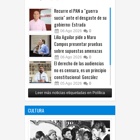
Recurre el PAN a "guerra
sucia" ante el desgaste de su
gobierno: Estrada
06
Ago
2026
0
Lilia Aguilar pide a Maru
Campos presentar pruebas
sobre supuestas amenazas
06
Ago
2026
0
El derecho de las audiencias
no es censura, es un principio
constitucional: González
05
Ago
2026
0
Relanza Villalobos programa
Leer más noticias etiquetadas en Política
de afiliación del PRI en
Tamaulipas
CULTURA
05
Ago
2026
0