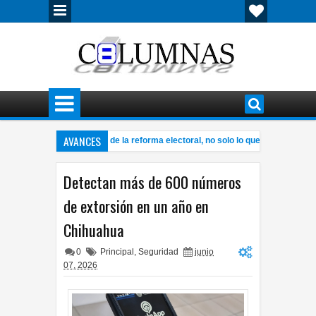
AVANCES
pugnó Morena gran parte de la reforma electoral, no solo lo que dice el PAN: Es
conoce Pérez Cuéllar legado de Rubí Enríquez frente al DIF Municipal
12:32 
Detectan más de 600 números
de extorsión en un año en
Chihuahua
0
Principal
,
Seguridad
junio
07, 2026