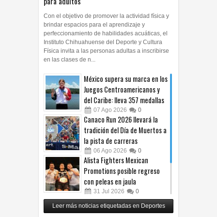
para adultos
Con el objetivo de promover la actividad física y
brindar espacios para el aprendizaje y
perfeccionamiento de habilidades acuáticas, el
Instituto Chihuahuense del Deporte y Cultura
Física invita a las personas adultas a inscribirse
en las clases de n...
México supera su marca en los
Juegos Centroamericanos y
del Caribe: lleva 357 medallas
07
Ago
2026
0
Canaco Run 2026 llevará la
tradición del Día de Muertos a
la pista de carreras
06
Ago
2026
0
Alista Fighters Mexican
Promotions posible regreso
con peleas en jaula
31
Jul
2026
0
Reunirá Box de Barrios a
Leer más noticias etiquetadas en Deportes
peleadores de nueve