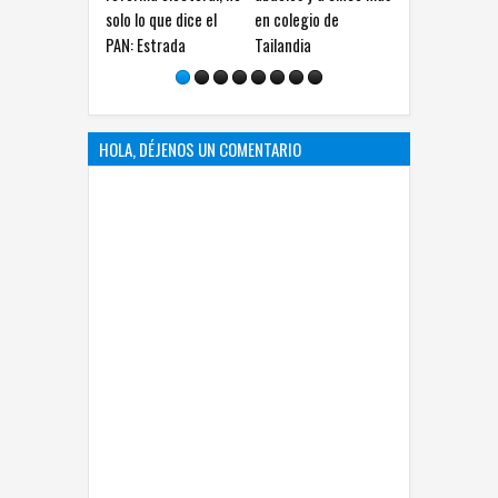
solo lo que dice el
en colegio de
del Caribe: lleva 357
b
PAN: Estrada
Tailandia
medallas
HOLA, DÉJENOS UN COMENTARIO