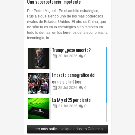
Una superpotencia impotente
Por Pedro Miguel.- En el ámbito estratégico,
Rusia sigue siendo uno de los más poderosos
rivales de Estados Unidos. El otro es China, que
no sólo lo es en lo estratégico sino también en
todo lo demás: en los terrenos de la economía, la
tecnología, la...
Trump: ¿peso muerto?
30
Jul
2026
0
Impacto demográfico del
cambio climático
25
Jul
2026
0
La IA y el 25 por ciento
21
Jul
2026
0
Carlos Monsiváis
Leer más noticias etiquetadas en Columna
12
Jul
2026
0