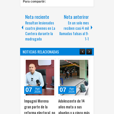
Para compartir:
Nota reciente
Nota anteriror
Resultan lesionados
En un solo mes
cuatro jóvenes en La
reciben casi 4 mil
Cantera durante la
llamadas falsas al 9-
madrugada
1-1
NOTICIAS RELACIONADAS
07
07
07
Ago
Ago
Ago
2026
2026
2026
Impugnó Morena
Adolescente de 14
México supera su
L
gran parte de la
años mata a sus
marca en los Juegos
c
reforma electoral, no
abuelos y a cinco más
Centroamericanos y