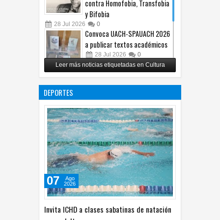
contra Homofobia, Transfobia
y Bifobia
28
Jul
2026
0
Convoca UACH-SPAUACH 2026
a publicar textos académicos
28
Jul
2026
0
Leer más noticias etiquetadas en Cultura
Copian proyecto pictórico del
exalcalde Juan Blanco
DEPORTES
28
Jul
2026
0
07
Ago
2026
Invita ICHD a clases sabatinas de natación