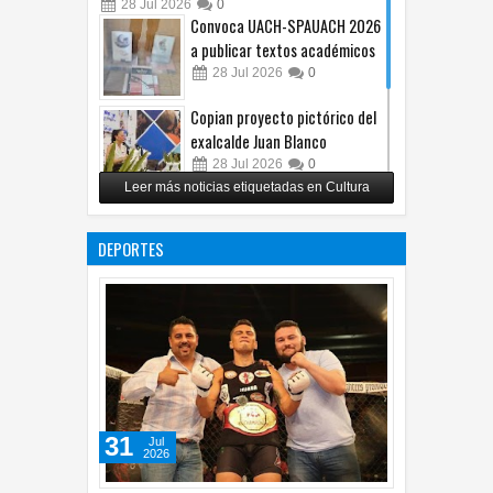
28
Jul
2026
0
Convoca UACH-SPAUACH 2026
a publicar textos académicos
28
Jul
2026
0
Copian proyecto pictórico del
exalcalde Juan Blanco
28
Jul
2026
0
Leer más noticias etiquetadas en Cultura
Impulsa UPCH creatividad y
lectura con taller de mini
DEPORTES
ficciones
27
Jul
2026
0
31
Jul
2026