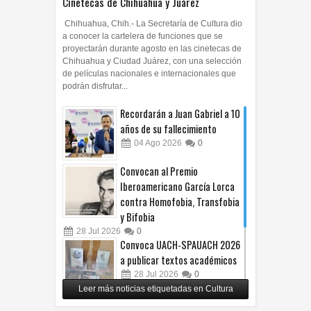
Cinetecas de Chihuahua y Juárez
Chihuahua, Chih.- La Secretaría de Cultura dio
a conocer la cartelera de funciones que se
proyectarán durante agosto en las cinetecas de
Chihuahua y Ciudad Juárez, con una selección
de películas nacionales e internacionales que
podrán disfrutar...
Recordarán a Juan Gabriel a 10
años de su fallecimiento
04
Ago
2026
0
Convocan al Premio
Iberoamericano García Lorca
contra Homofobia, Transfobia
y Bifobia
28
Jul
2026
0
Convoca UACH-SPAUACH 2026
a publicar textos académicos
28
Jul
2026
0
Leer más noticias etiquetadas en Cultura
Copian proyecto pictórico del