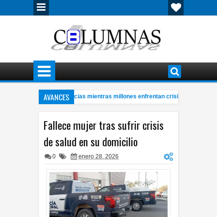
AVANCES
as con millonarias ganancias mientras millones enfrentan crisis energética
mbre de 57 años a bordo de ambulancia
Cerveza mexicana logró en 
4:28 PM
Fallece mujer tras sufrir crisis
de salud en su domicilio
0
enero 28, 2026