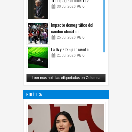
Trump: ¿peso muerto?
30
Jul
2026
0
Impacto demográfico del
cambio climático
25
Jul
2026
0
La IA y el 25 por ciento
21
Jul
2026
0
Carlos Monsiváis
Leer más noticias etiquetadas en Columna
12
Jul
2026
0
POLÍTICA