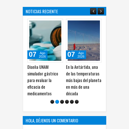
NOTICIAS RECIENTE
07
07
07
Ago
Ago
Ago
2026
2026
2026
Diseña UNAM
En la Antártida, una
Usan IA para crear
D
simulador gástrico
de las temperaturas
virus completamente
m
para evaluar la
más bajas del planeta
nuevos, advierten
ma
eficacia de
en más de una
científicos
gl
medicamentos
década
A
HOLA, DÉJENOS UN COMENTARIO