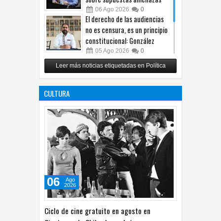
06
Ago
2026
0
El derecho de las audiencias
no es censura, es un principio
constitucional: González
05
Ago
2026
0
Relanza Villalobos programa
Leer más noticias etiquetadas en Política
de afiliación del PRI en
Tamaulipas
CULTURA
05
Ago
2026
0
06
Ago
2026
Ciclo de cine gratuito en agosto en