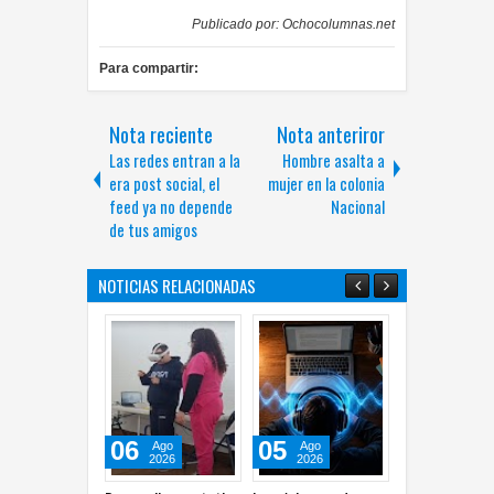
Publicado por:
Ochocolumnas.net
Para compartir:
Nota reciente
Nota anteriror
Las redes entran a la
Hombre asalta a
era post social, el
mujer en la colonia
feed ya no depende
Nacional
de tus amigos
NOTICIAS RELACIONADAS
6
05
04
04
Ago
Ago
Ago
Ago
2026
2026
2026
2026