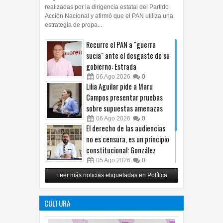
realizadas por la dirigencia estatal del Partido
Acción Nacional y afirmó que el PAN utiliza una
estrategia de propa...
Recurre el PAN a "guerra
sucia" ante el desgaste de su
gobierno: Estrada
06
Ago
2026
0
Lilia Aguilar pide a Maru
Campos presentar pruebas
sobre supuestas amenazas
06
Ago
2026
0
El derecho de las audiencias
no es censura, es un principio
constitucional: González
05
Ago
2026
0
Relanza Villalobos programa
Leer más noticias etiquetadas en Política
de afiliación del PRI en
Tamaulipas
CULTURA
05
Ago
2026
0