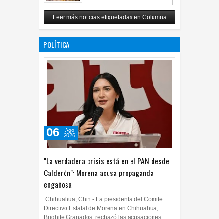
Revuelo en la inteligencia
Leer más noticias etiquetadas en Columna
artificial
07
Jul
2026
0
POLÍTICA
06
Ago
2026
"La verdadera crisis está en el PAN desde
Calderón": Morena acusa propaganda
engañosa
Chihuahua, Chih.- La presidenta del Comité
Directivo Estatal de Morena en Chihuahua,
Brighite Granados, rechazó las acusaciones