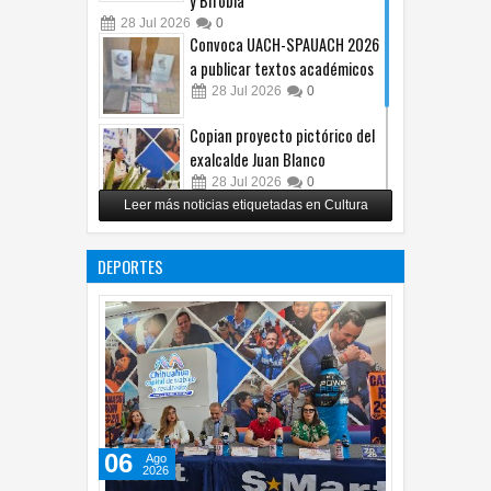
y Bifobia
28
Jul
2026
0
Convoca UACH-SPAUACH 2026
a publicar textos académicos
28
Jul
2026
0
Copian proyecto pictórico del
exalcalde Juan Blanco
28
Jul
2026
0
Leer más noticias etiquetadas en Cultura
Impulsa UPCH creatividad y
lectura con taller de mini
DEPORTES
ficciones
27
Jul
2026
0
06
Ago
2026