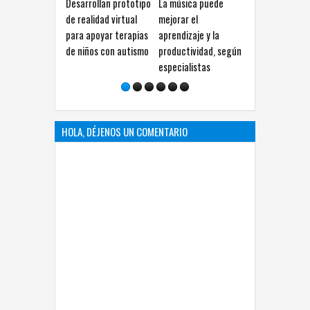
rrollan prototipo
La música puede
Calor extremo tras el
Descubren fó
alidad virtual
mejorar el
impacto de Chicxulub
cefalópodo 
 apoyar terapias
aprendizaje y la
aceleró la extinción
antiguo y re
iños con autismo
productividad, según
de los dinosaurios
origen de pu
especialistas
calamares
HOLA, DÉJENOS UN COMENTARIO