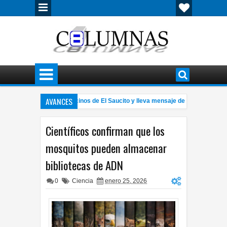
AVANCES
alomir se reúne con vecinos de El Saucito y lleva mensaje de unidad en el PAN
ollan prototipo de realidad virtual para apoyar terapias de niños con autismo
Científicos confirman que los
mosquitos pueden almacenar
bibliotecas de ADN
0
Ciencia
enero 25, 2026