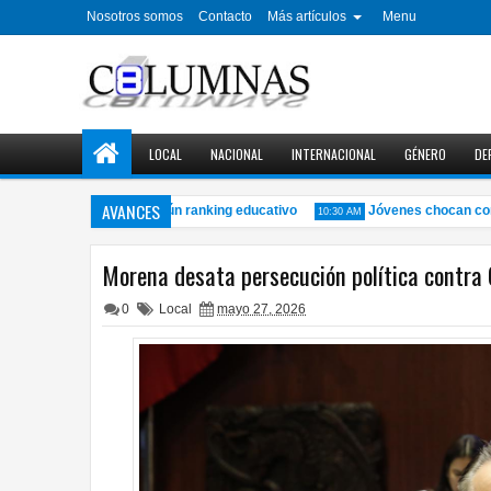
Nosotros somos
Contacto
Más artículos
Menu
LOCAL
NACIONAL
INTERNACIONAL
GÉNERO
DE
AVANCES
sidades de México, según ranking educativo
Jóvenes chocan contra 
10:30 AM
Morena desata persecución política contra
0
Local
mayo 27, 2026