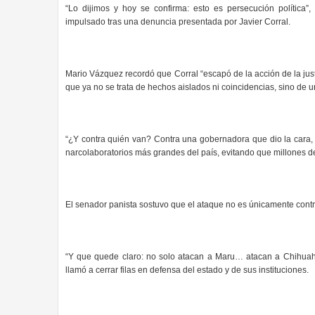
“Lo dijimos y hoy se confirma: esto es persecución política”,
impulsado tras una denuncia presentada por Javier Corral.
Mario Vázquez recordó que Corral “escapó de la acción de la justi
que ya no se trata de hechos aislados ni coincidencias, sino de una 
“¿Y contra quién van? Contra una gobernadora que dio la cara,
narcolaboratorios más grandes del país, evitando que millones de
El senador panista sostuvo que el ataque no es únicamente contra
“Y que quede claro: no solo atacan a Maru… atacan a Chihuahu
llamó a cerrar filas en defensa del estado y de sus instituciones.