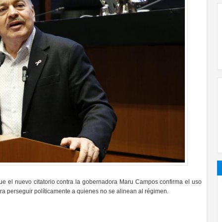
e el nuevo citatorio contra la gobernadora Maru Campos confirma el uso
ara perseguir políticamente a quienes no se alinean al régimen.