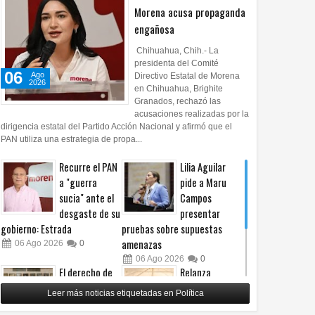
Morena acusa propaganda
engañosa
Chihuahua, Chih.- La
presidenta del Comité
06
Ago
Directivo Estatal de Morena
2026
en Chihuahua, Brighite
Granados, rechazó las
acusaciones realizadas por la
dirigencia estatal del Partido Acción Nacional y afirmó que el
PAN utiliza una estrategia de propa...
Recurre el PAN
Lilia Aguilar
a "guerra
pide a Maru
sucia" ante el
Campos
desgaste de su
presentar
gobierno: Estrada
pruebas sobre supuestas
amenazas
06
Ago
2026
0
06
Ago
2026
0
El derecho de
Relanza
las audiencias
Villalobos
Leer más noticias etiquetadas en Política
no es censura,
programa de