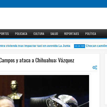
PORTES
POLICIACA
CULTURA
SALUD
REPORTAJES
POLÍTICA
vivienda tras impactar taxi en avenida La Junta
Chocan camión de c
10:24 AM
 Campos y ataca a Chihuahua: Vázquez