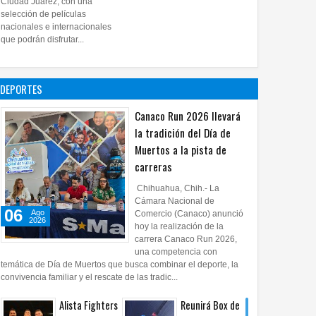
Ciudad Juárez, con una
proyecto
selección de películas
nacionales e internacionales
pictórico del
que podrán disfrutar...
exalcalde
Juan Blanco
28
Jul
2026
0
DEPORTES
Canaco Run 2026 llevará
la tradición del Día de
Muertos a la pista de
carreras
Chihuahua, Chih.- La
Cámara Nacional de
06
Ago
Comercio (Canaco) anunció
2026
hoy la realización de la
carrera Canaco Run 2026,
una competencia con
temática de Día de Muertos que busca combinar el deporte, la
convivencia familiar y el rescate de las tradic...
Alista Fighters
Reunirá Box de