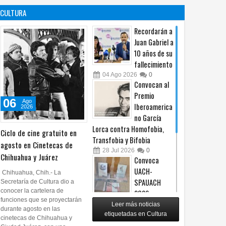
es un principio
afiliación del
CULTURA
constitucional: González
PRI en Tamaulipas
05
Ago
2026
0
05
Ago
2026
0
Recordarán a
Juan Gabriel a
10 años de su
fallecimiento
04
Ago
2026
0
Convocan al
Premio
06
Ago
Iberoamerica
2026
no García
Lorca contra Homofobia,
Ciclo de cine gratuito en
Transfobia y Bifobia
agosto en Cinetecas de
28
Jul
2026
0
Chihuahua y Juárez
Convoca
UACH-
Chihuahua, Chih.- La
SPAUACH
Secretaría de Cultura dio a
conocer la cartelera de
2026 a
funciones que se proyectarán
publicar textos académicos
Leer más noticias
durante agosto en las
etiquetadas en Cultura
28
Jul
2026
0
cinetecas de Chihuahua y
Copian