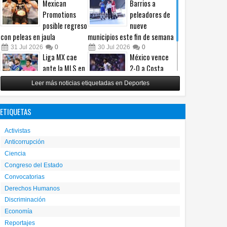
Mexican
Barrios a
Promotions
peleadores de
posible regreso
nueve
con peleas en jaula
municipios este fin de semana
31
Jul
2026
0
30
Jul
2026
0
Liga MX cae
México vence
ante la MLS en
2-0 a Costa
un intenso
Rica y avanza a
Leer más noticias etiquetadas en Deportes
Juego de
cuartos del
Estrellas
Premundial Sub-20
ETIQUETAS
29
Jul
2026
0
27
Jul
2026
0
Activistas
Anticorrupción
Ciencia
Congreso del Estado
Convocatorias
Derechos Humanos
Discriminación
Economía
Reportajes