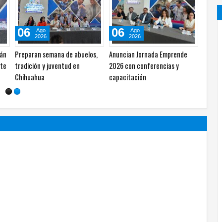
06
06
Ago
Ago
2026
2026
Semana del Abuelo llevará
Jóvenes de Chihuahua tendrán
de
baile, bazar y talentos a la
actividades gratuitas durante
Plaza de Armas
agosto