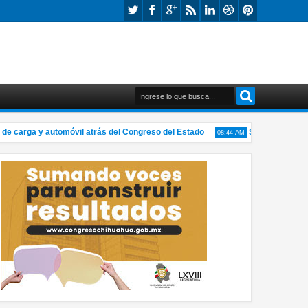
arga y automóvil atrás del Congreso del Estado
Se lesiona hombre 
08:44 AM