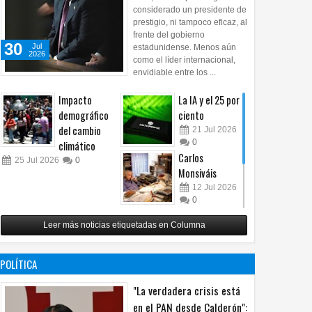
considerado un presidente de
prestigio, ni tampoco eficaz, al
frente del gobierno
30
Jul
estadunidense. Menos aún
2026
como el líder internacional,
envidiable entre los ...
Impacto
La IA y el 25 por
demográfico
ciento
del cambio
21
Jul
2026
0
climático
Carlos
25
Jul
2026
0
Monsiváis
12
Jul
2026
0
Revuelo en la
Leer más noticias etiquetadas en Columna
inteligencia
artificial
07
Jul
2026
POLÍTICA
0
"La verdadera crisis está
en el PAN desde Calderón":