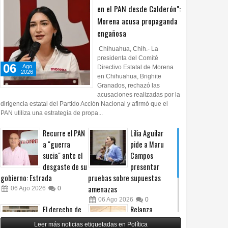
en el PAN desde Calderón":
Morena acusa propaganda
engañosa
Chihuahua, Chih.- La
presidenta del Comité
06
Ago
Directivo Estatal de Morena
2026
en Chihuahua, Brighite
Granados, rechazó las
acusaciones realizadas por la
dirigencia estatal del Partido Acción Nacional y afirmó que el
PAN utiliza una estrategia de propa...
Recurre el PAN
Lilia Aguilar
a "guerra
pide a Maru
sucia" ante el
Campos
desgaste de su
presentar
gobierno: Estrada
pruebas sobre supuestas
amenazas
06
Ago
2026
0
06
Ago
2026
0
El derecho de
Relanza
las audiencias
Villalobos
Leer más noticias etiquetadas en Política