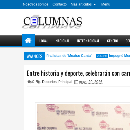
Nosotros somos
Contacto
Más artículos
Menu
LOCAL
NACIONAL
INTERNACIONAL
GÉNERO
DE
AVANCES
esentan a los siete semifinalistas de 'México Canta'
Impugnó Morena g
2:33 PM
Entre historia y deporte, celebrarán con ca
0
Deportes
,
Principal
mayo 29, 2026