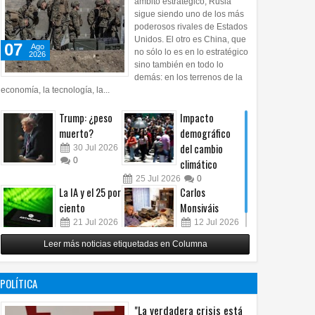
ámbito estratégico, Rusia
sigue siendo uno de los más
poderosos rivales de Estados
Unidos. El otro es China, que
07
Ago
no sólo lo es en lo estratégico
2026
sino también en todo lo
demás: en los terrenos de la
economía, la tecnología, la...
Trump: ¿peso
Impacto
muerto?
demográfico
del cambio
30
Jul
2026
0
climático
25
Jul
2026
0
La IA y el 25 por
Carlos
ciento
Monsiváis
21
Jul
2026
12
Jul
2026
0
0
Leer más noticias etiquetadas en Columna
POLÍTICA
"La verdadera crisis está