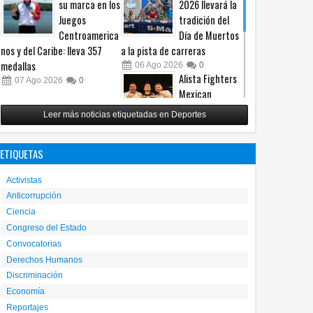
su marca en los
2026 llevará la
Juegos
tradición del
Centroamerica
Día de Muertos
nos y del Caribe: lleva 357
a la pista de carreras
medallas
06
Ago
2026
0
Alista Fighters
07
Ago
2026
0
Mexican
Promotions
Leer más noticias etiquetadas en Deportes
posible regreso
con peleas en jaula
ETIQUETAS
31
Jul
2026
0
Reunirá Box de
Activistas
Barrios a
Anticorrupción
peleadores de
Ciencia
nueve
municipios este fin de semana
Congreso del Estado
Convocatorias
30
Jul
2026
0
Derechos Humanos
Discriminación
Economía
Reportajes