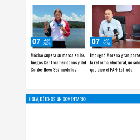
07
07
Ago
Ago
2026
2026
Brindó Cruz Roja Chihuahua
Acusa Estrada al PAN de
más de 61 mil servicios de
recurrir a una guerra sucia
ambulancia en 2025
contra Morena
HOLA, DÉJENOS UN COMENTARIO