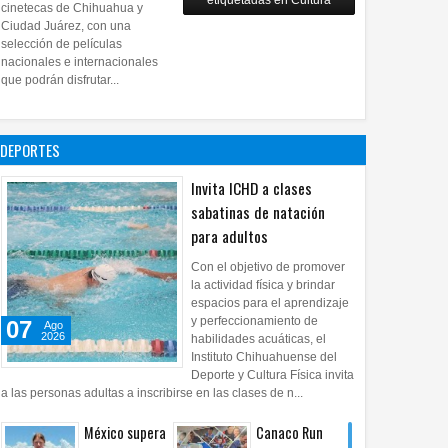
etiquetadas en Cultura
28
Jul
2026
0
cinetecas de Chihuahua y
Copian
Ciudad Juárez, con una
proyecto
selección de películas
nacionales e internacionales
pictórico del
que podrán disfrutar...
exalcalde
Juan Blanco
28
Jul
2026
0
DEPORTES
Invita ICHD a clases
sabatinas de natación
para adultos
Con el objetivo de promover
la actividad física y brindar
espacios para el aprendizaje
y perfeccionamiento de
07
Ago
2026
habilidades acuáticas, el
Instituto Chihuahuense del
Deporte y Cultura Física invita
a las personas adultas a inscribirse en las clases de n...
México supera
Canaco Run