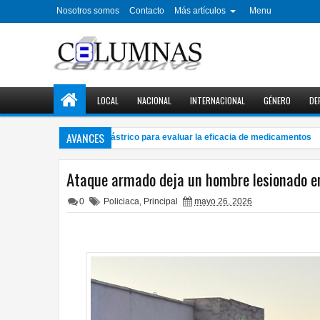
Nosotros somos
Contacto
Más artículos
Menu
LOCAL
NACIONAL
INTERNACIONAL
GÉNERO
DE
AVANCES
seña UNAM simulador gástrico para evaluar la eficacia de medicamentos
8:
Ataque armado deja un hombre lesionado en 
0
Policiaca
,
Principal
mayo 26, 2026