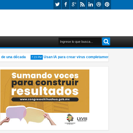
e una década
Usan IA para crear virus completamente nuevos, adviert
7:23 PM