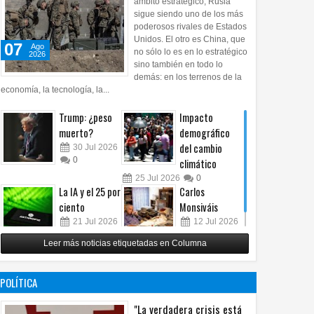
ámbito estratégico, Rusia
sigue siendo uno de los más
poderosos rivales de Estados
Unidos. El otro es China, que
07
Ago
no sólo lo es en lo estratégico
2026
sino también en todo lo
demás: en los terrenos de la
economía, la tecnología, la...
Trump: ¿peso
Impacto
muerto?
demográfico
del cambio
30
Jul
2026
0
climático
25
Jul
2026
0
La IA y el 25 por
Carlos
ciento
Monsiváis
21
Jul
2026
12
Jul
2026
0
0
Leer más noticias etiquetadas en Columna
POLÍTICA
"La verdadera crisis está