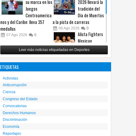
su marca en los
2026 llevará la
Juegos
tradición del
Centroamerica
Día de Muertos
nos y del Caribe: lleva 357
a la pista de carreras
medallas
06
Ago
2026
0
Alista Fighters
07
Ago
2026
0
Mexican
Promotions
Leer más noticias etiquetadas en Deportes
posible regreso
con peleas en jaula
ETIQUETAS
31
Jul
2026
0
Reunirá Box de
Activistas
Barrios a
Anticorrupción
peleadores de
Ciencia
nueve
municipios este fin de semana
Congreso del Estado
Convocatorias
30
Jul
2026
0
Derechos Humanos
Discriminación
Economía
Reportajes