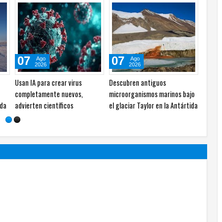
07
07
07
Ago
Ago
Ago
2026
2026
2026
erveza mexicana logró en
Localizan a hombre ejecutado
Jóvenes choc
025 exportaciones por 6 mil
en calles de la colonia Los
tras impactar
80 mdd
Llanos
La Junta