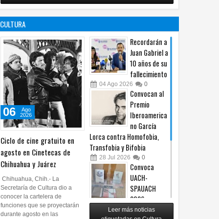
no es censura,
programa de
es un principio
afiliación del
CULTURA
constitucional: González
PRI en Tamaulipas
05
Ago
2026
0
05
Ago
2026
0
Recordarán a
Juan Gabriel a
10 años de su
fallecimiento
04
Ago
2026
0
Convocan al
Premio
06
Ago
Iberoamerica
2026
no García
Lorca contra Homofobia,
Ciclo de cine gratuito en
Transfobia y Bifobia
agosto en Cinetecas de
28
Jul
2026
0
Chihuahua y Juárez
Convoca
UACH-
Chihuahua, Chih.- La
SPAUACH
Secretaría de Cultura dio a
conocer la cartelera de
2026 a
funciones que se proyectarán
publicar textos académicos
Leer más noticias
durante agosto en las