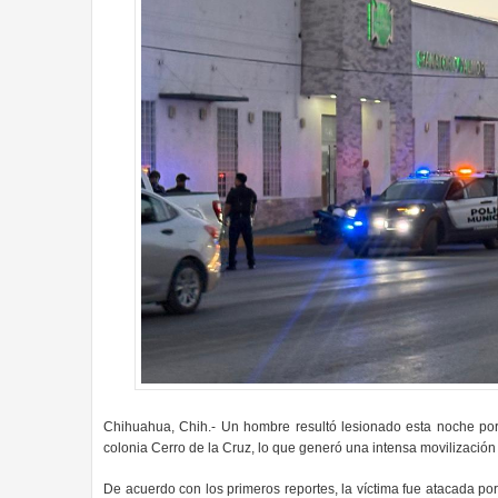
Chihuahua, Chih.- Un hombre resultó lesionado esta noche por 
colonia Cerro de la Cruz, lo que generó una intensa movilización p
De acuerdo con los primeros reportes, la víctima fue atacada po