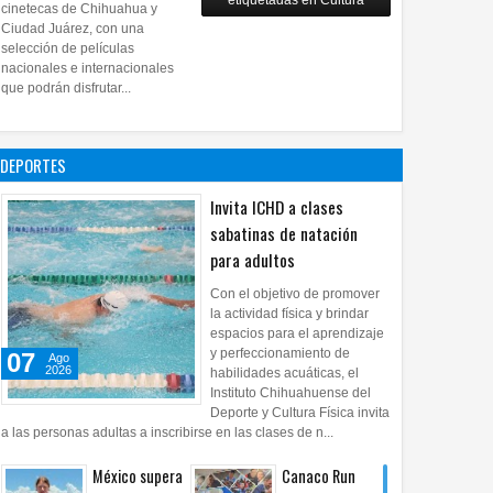
etiquetadas en Cultura
28
Jul
2026
0
cinetecas de Chihuahua y
Copian
Ciudad Juárez, con una
proyecto
selección de películas
nacionales e internacionales
pictórico del
que podrán disfrutar...
exalcalde
Juan Blanco
28
Jul
2026
0
DEPORTES
Invita ICHD a clases
sabatinas de natación
para adultos
Con el objetivo de promover
la actividad física y brindar
espacios para el aprendizaje
y perfeccionamiento de
07
Ago
2026
habilidades acuáticas, el
Instituto Chihuahuense del
Deporte y Cultura Física invita
a las personas adultas a inscribirse en las clases de n...
México supera
Canaco Run