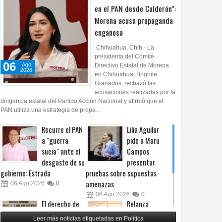
en el PAN desde Calderón":
Morena acusa propaganda
engañosa
Chihuahua, Chih.- La
presidenta del Comité
06
Ago
Directivo Estatal de Morena
2026
en Chihuahua, Brighite
an contra vivienda
Granados, rechazó las
acusaciones realizadas por la
 taxi en avenida
dirigencia estatal del Partido Acción Nacional y afirmó que el
PAN utiliza una estrategia de propa...
Recurre el PAN
Lilia Aguilar
a "guerra
pide a Maru
sucia" ante el
Campos
desgaste de su
presentar
gobierno: Estrada
pruebas sobre supuestas
amenazas
06
Ago
2026
0
06
Ago
2026
0
El derecho de
Relanza
las audiencias
Villalobos
Leer más noticias etiquetadas en Política