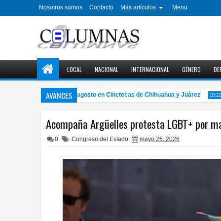
Nosotros somos
Contacto
Más artículos
Menu
LOCAL
NACIONAL
INTERNACIONAL
GÉNERO
DE
AVANCES
iclo de cine gratuito en agosto en Cinetecas de Chihuahua y Juárez
10:22 PM
Acompaña Argüelles protesta LGBT+ por mat
0
Congreso del Estado
mayo 26, 2026