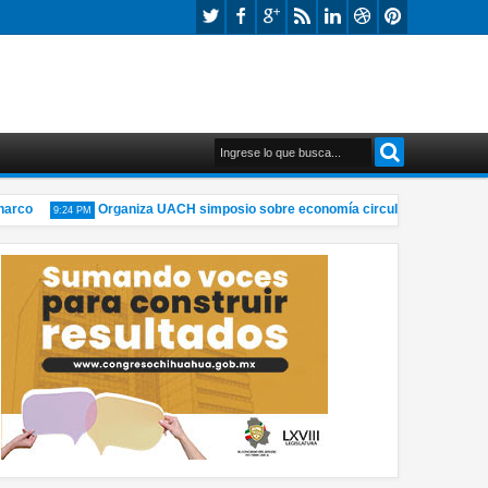
co
Organiza UACH simposio sobre economía circular y materiales so
9:24 PM