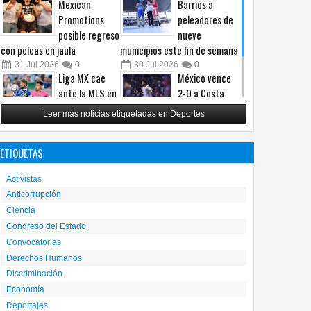
Mexican
Barrios a
Promotions
peleadores de
posible regreso
nueve
con peleas en jaula
municipios este fin de semana
31
Jul
2026
0
30
Jul
2026
0
Liga MX cae
México vence
ante la MLS en
2-0 a Costa
un intenso
Rica y avanza a
Leer más noticias etiquetadas en Deportes
Juego de
cuartos del
Estrellas
Premundial Sub-20
ETIQUETAS
29
Jul
2026
0
27
Jul
2026
0
Activistas
Anticorrupción
Ciencia
Congreso del Estado
Convocatorias
Derechos Humanos
Discriminación
Economía
Reportajes