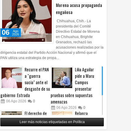
Morena acusa propaganda
engañosa
Chihuahua, Chih.- La
presidenta del Comité
06
Ago
Directivo Estatal de Morena
2026
en Chihuahua, Brighite
Granados, rechazó las
acusaciones realizadas por la
dirigencia estatal del Partido Acción Nacional y afirmó que el
PAN utiliza una estrategia de propa...
Recurre el PAN
Lilia Aguilar
a "guerra
pide a Maru
sucia" ante el
Campos
desgaste de su
presentar
gobierno: Estrada
pruebas sobre supuestas
amenazas
06
Ago
2026
0
06
Ago
2026
0
El derecho de
Relanza
las audiencias
Villalobos
Leer más noticias etiquetadas en Política
no es censura,
programa de