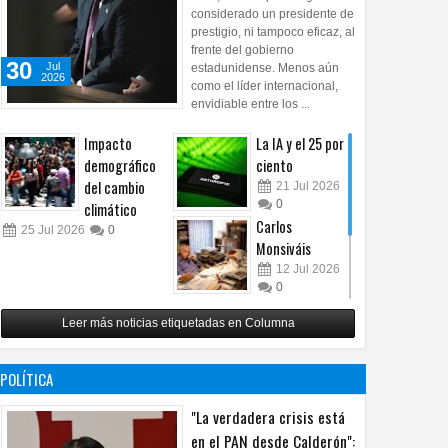
considerado un presidente de
prestigio, ni tampoco eficaz, al
frente del gobierno
30
Jul
estadunidense. Menos aún
2026
como el líder internacional,
envidiable entre los ...
Impacto
La IA y el 25 por
demográfico
ciento
del cambio
21
Jul
2026
0
climático
Carlos
25
Jul
2026
0
Monsiváis
12
Jul
2026
0
Revuelo en la
Leer más noticias etiquetadas en Columna
inteligencia
artificial
07
Jul
2026
POLÍTICA
0
"La verdadera crisis está
en el PAN desde Calderón":