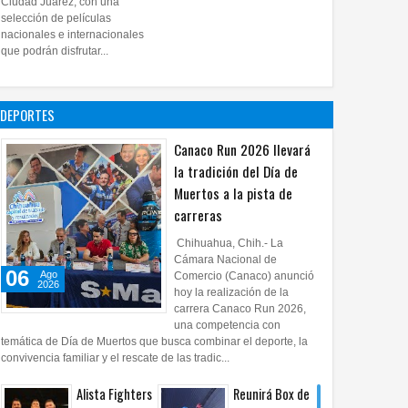
Ciudad Juárez, con una
proyecto
selección de películas
nacionales e internacionales
pictórico del
que podrán disfrutar...
exalcalde
Juan Blanco
28
Jul
2026
0
DEPORTES
Canaco Run 2026 llevará
la tradición del Día de
Muertos a la pista de
carreras
Chihuahua, Chih.- La
Cámara Nacional de
06
Ago
Comercio (Canaco) anunció
2026
hoy la realización de la
carrera Canaco Run 2026,
una competencia con
temática de Día de Muertos que busca combinar el deporte, la
convivencia familiar y el rescate de las tradic...
Alista Fighters
Reunirá Box de