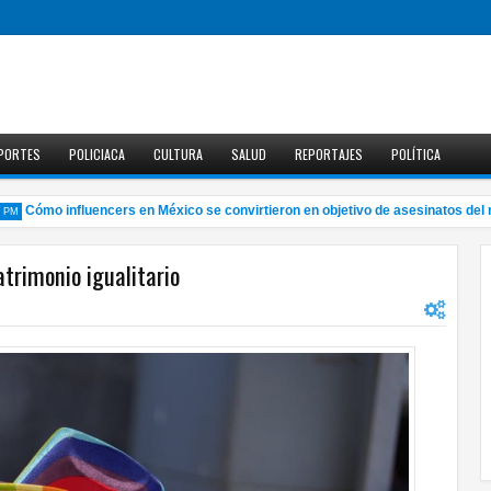
PORTES
POLICIACA
CULTURA
SALUD
REPORTAJES
POLÍTICA
Cómo influencers en México se convirtieron en objetivo de asesinatos del nar
rimonio igualitario