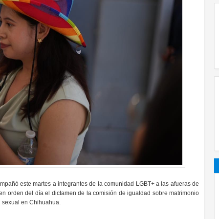
ompañó este martes a integrantes de la comunidad LGBT+ a las afueras de
 en orden del día el dictamen de la comisión de igualdad sobre matrimonio
ad sexual en Chihuahua.