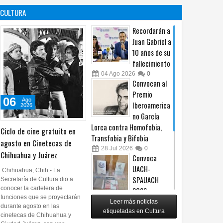
es un principio
afiliación del
CULTURA
constitucional: González
PRI en Tamaulipas
05
Ago
2026
0
05
Ago
2026
0
Recordarán a
Juan Gabriel a
10 años de su
fallecimiento
04
Ago
2026
0
Convocan al
Premio
06
Ago
Iberoamerica
2026
no García
Lorca contra Homofobia,
Ciclo de cine gratuito en
Transfobia y Bifobia
agosto en Cinetecas de
28
Jul
2026
0
Chihuahua y Juárez
Convoca
UACH-
Chihuahua, Chih.- La
SPAUACH
Secretaría de Cultura dio a
conocer la cartelera de
2026 a
funciones que se proyectarán
publicar textos académicos
Leer más noticias
durante agosto en las
etiquetadas en Cultura
28
Jul
2026
0
cinetecas de Chihuahua y
Copian