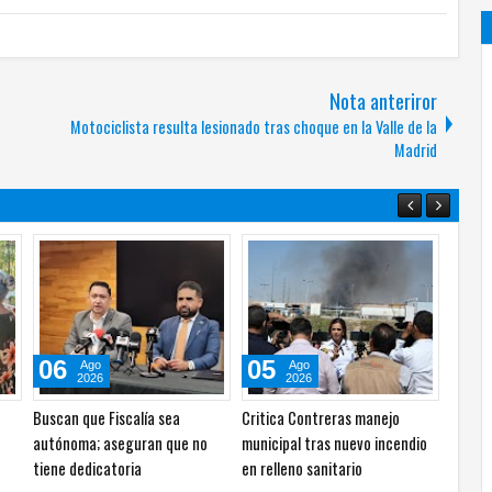
Nota anteriror
Motociclista resulta lesionado tras choque en la Valle de la
Madrid
06
06
Ago
Ago
2026
2026
¿De qué lado están, del crimen
Recorre Márquez Granjas de
organizado o de los
Chapultepec y pide atender
chihuahuenses? Chávez a
problemas de agua