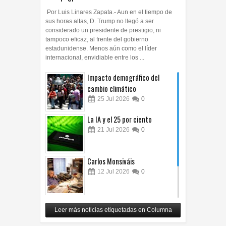
Por Luis Linares Zapata.- Aun en el tiempo de
sus horas altas, D. Trump no llegó a ser
considerado un presidente de prestigio, ni
tampoco eficaz, al frente del gobierno
estadunidense. Menos aún como el líder
internacional, envidiable entre los ...
Impacto demográfico del
cambio climático
25
Jul
2026
0
La IA y el 25 por ciento
21
Jul
2026
0
Carlos Monsiváis
12
Jul
2026
0
Revuelo en la inteligencia
Leer más noticias etiquetadas en Columna
artificial
07
Jul
2026
0