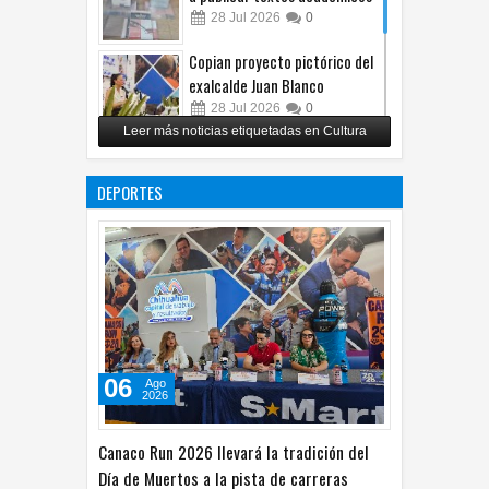
28
Jul
2026
0
Copian proyecto pictórico del
exalcalde Juan Blanco
28
Jul
2026
0
Leer más noticias etiquetadas en Cultura
Impulsa UPCH creatividad y
lectura con taller de mini
DEPORTES
ficciones
27
Jul
2026
0
06
Ago
2026
Canaco Run 2026 llevará la tradición del
Día de Muertos a la pista de carreras