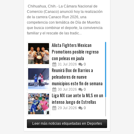
Chihuahua, Chih.- La Cámara Nacional de
Comercio (Canaco) anunció hoy la realización
de la carrera Canaco Run 2026, una
competencia con temática de Día de Muertos
que busca combinar el deporte, la convivencia
familiar y el rescate de las tradic...
Alista Fighters Mexican
Promotions posible regreso
con peleas en jaula
31
Jul
2026
0
Reunirá Box de Barrios a
peleadores de nueve
municipios este fin de semana
30
Jul
2026
0
Liga MX cae ante la MLS en un
intenso Juego de Estrellas
29
Jul
2026
0
México vence 2-0 a Costa Rica
Leer más noticias etiquetadas en Deportes
y avanza a cuartos del
Premundial Sub-20