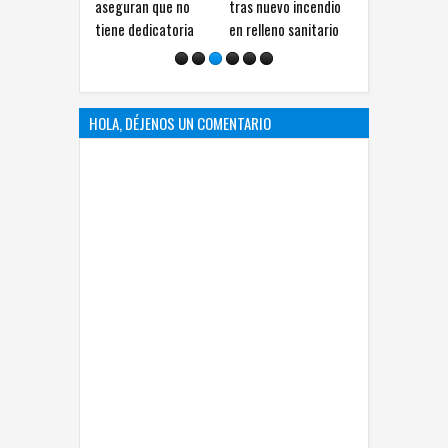
aseguran que no
tras nuevo incendio
gobernadora a
tiene dedicatoria
en relleno sanitario
alcaldesa por 
redes sociales
HOLA, DÉJENOS UN COMENTARIO