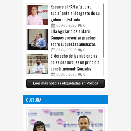
Recurre el PAN a "guerra
sucia" ante el desgaste de su
gobierno: Estrada
06
Ago
2026
0
Lilia Aguilar pide a Maru
Campos presentar pruebas
sobre supuestas amenazas
06
Ago
2026
0
El derecho de las audiencias
no es censura, es un principio
constitucional: González
05
Ago
2026
0
Relanza Villalobos programa
Leer más noticias etiquetadas en Política
de afiliación del PRI en
Tamaulipas
CULTURA
05
Ago
2026
0