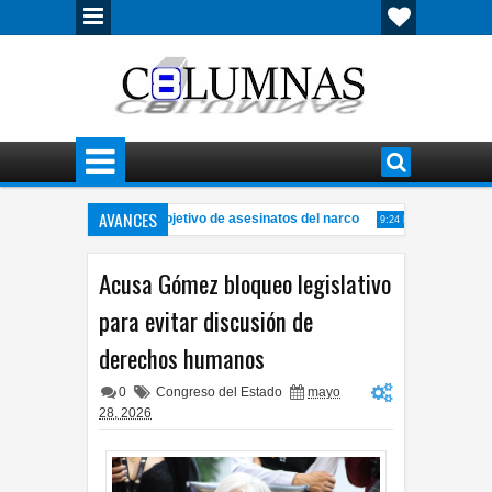
AVANCES
ico se convirtieron en objetivo de asesinatos del narco
Organiza UA
9:24 PM
n de 24 años en vivienda de la Ponce de León
Alertan por fraudes en r
7:06 PM
Acusa Gómez bloqueo legislativo
para evitar discusión de
derechos humanos
0
Congreso del Estado
mayo
28, 2026