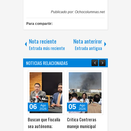
Publicado por:
Ochocolumnas.net
Para compartir:
Nota reciente
Nota anteriror
Entrada más reciente
Entrada antigua
NOTICIAS RELACIONADAS
06
05
05
Ago
Ago
Ago
2026
2026
2026
Buscan que Fiscalía
Critica Contreras
Cuestiona Est
sea autónoma;
manejo municipal
críticas de la