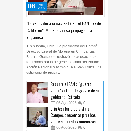
06
Ago
2026
"La verdadera crisis está en el PAN desde
Calderón": Morena acusa propaganda
engañosa
Chihuahua, Chih.- La presidenta del Comité
Directivo Estatal de Morena en Chihuahua,
Brighite Granados, rechazó las acusaciones
realizadas por la dirigencia estatal del Partido
Acción Nacional y afirmó que el PAN utiliza una
estrategia de propa...
Recurre el PAN a "guerra
sucia" ante el desgaste de su
gobierno: Estrada
06
Ago
2026
0
Lilia Aguilar pide a Maru
Campos presentar pruebas
sobre supuestas amenazas
06
Ago
2026
0