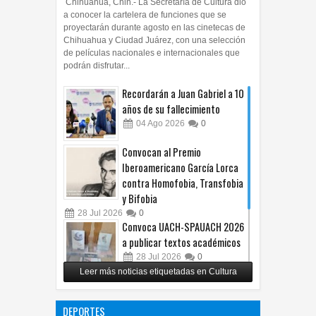
Chihuahua, Chih.- La Secretaría de Cultura dio
a conocer la cartelera de funciones que se
proyectarán durante agosto en las cinetecas de
Chihuahua y Ciudad Juárez, con una selección
de películas nacionales e internacionales que
podrán disfrutar...
Recordarán a Juan Gabriel a 10
años de su fallecimiento
04
Ago
2026
0
Convocan al Premio
Iberoamericano García Lorca
contra Homofobia, Transfobia
y Bifobia
28
Jul
2026
0
Convoca UACH-SPAUACH 2026
a publicar textos académicos
28
Jul
2026
0
Leer más noticias etiquetadas en Cultura
Copian proyecto pictórico del
exalcalde Juan Blanco
DEPORTES
28
Jul
2026
0