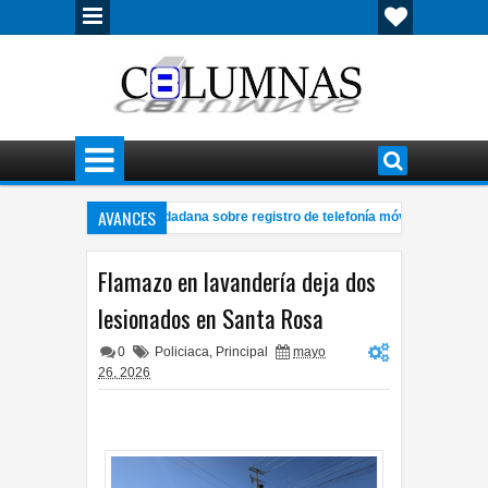
AVANCES
Sánchez a consulta ciudadana sobre registro de telefonía móvil
Re
12:34 PM
ón de Ángel Aguirre no es asunto político: Sheinbaum
Las 10 mejore
10:37 AM
Flamazo en lavandería deja dos
lesionados en Santa Rosa
0
Policiaca
,
Principal
mayo
26, 2026