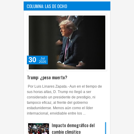
COLUMNA: LAS DE OCHO
30
Jul
2026
Trump: ¿peso muerto?
Por Luis Linares Zapata.- Aun en el tiempo de
sus horas altas, D. Trump no llegó a ser
considerado un presidente de prestigio, ni
tampoco eficaz, al frente del gobierno
estadunidense. Menos aún como el líder
internacional, envidiable entre los ...
Impacto demográfico del
cambio climático