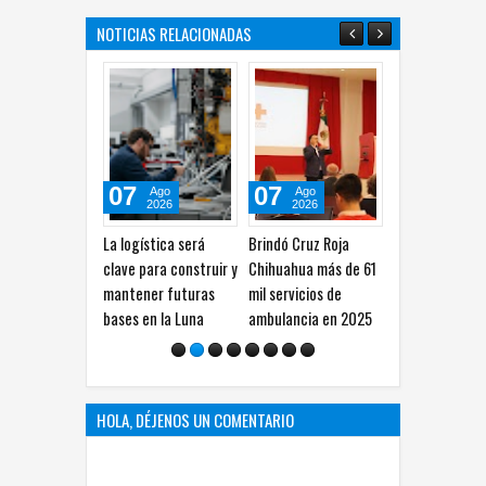
NOTICIAS RELACIONADAS
07
07
07
Ago
Ago
Ago
2026
2026
2026
La logística será
Brindó Cruz Roja
Acusa Estrada al PAN
D
clave para construir y
Chihuahua más de 61
de recurrir a una
A
mantener futuras
mil servicios de
guerra sucia contra
p
bases en la Luna
ambulancia en 2025
Morena
HOLA, DÉJENOS UN COMENTARIO