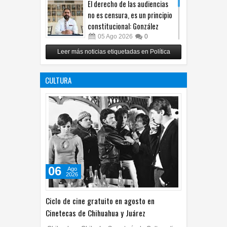
El derecho de las audiencias
no es censura, es un principio
constitucional: González
05
Ago
2026
0
Relanza Villalobos programa
Leer más noticias etiquetadas en Política
de afiliación del PRI en
Tamaulipas
CULTURA
05
Ago
2026
0
06
Ago
2026
Ciclo de cine gratuito en agosto en
Cinetecas de Chihuahua y Juárez