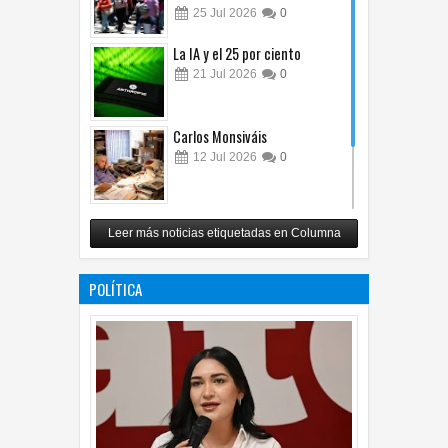
25
Jul
2026
0
La IA y el 25 por ciento
21
Jul
2026
0
Carlos Monsiváis
12
Jul
2026
0
Revuelo en la inteligencia
Leer más noticias etiquetadas en Columna
artificial
07
Jul
2026
0
POLÍTICA