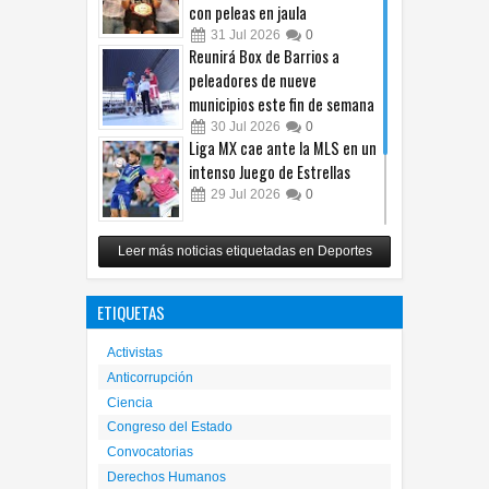
con peleas en jaula
31
Jul
2026
0
Reunirá Box de Barrios a
peleadores de nueve
municipios este fin de semana
30
Jul
2026
0
Liga MX cae ante la MLS en un
intenso Juego de Estrellas
29
Jul
2026
0
México vence 2-0 a Costa Rica
Leer más noticias etiquetadas en Deportes
y avanza a cuartos del
Premundial Sub-20
ETIQUETAS
27
Jul
2026
0
Activistas
Anticorrupción
Ciencia
Congreso del Estado
Convocatorias
Derechos Humanos