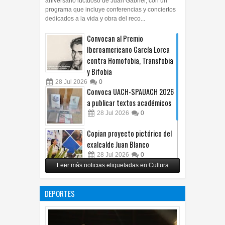
aniversario luctuoso de Juan Gabriel, con un
programa que incluye conferencias y conciertos
dedicados a la vida y obra del reco...
Convocan al Premio
Iberoamericano García Lorca
contra Homofobia, Transfobia
y Bifobia
28
Jul
2026
0
Convoca UACH-SPAUACH 2026
a publicar textos académicos
28
Jul
2026
0
Copian proyecto pictórico del
exalcalde Juan Blanco
28
Jul
2026
0
Leer más noticias etiquetadas en Cultura
Impulsa UPCH creatividad y
lectura con taller de mini
DEPORTES
ficciones
27
Jul
2026
0