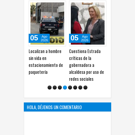
05
05
05
Ago
Ago
Ago
2026
2026
2026
Localizan a hombre
Cuestiona Estrada
Incendio consume
Re
sin vida en
críticas de la
por completo un auto
de
estacionamiento de
gobernadora a
en el Periférico de la
Af
paquetería
alcaldesa por uso de
Juventud
r
redes sociales
HOLA, DÉJENOS UN COMENTARIO