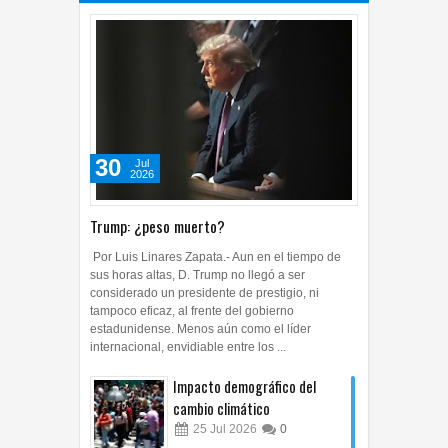
30
Jul
2026
Trump: ¿peso muerto?
Por Luis Linares Zapata.- Aun en el tiempo de
sus horas altas, D. Trump no llegó a ser
considerado un presidente de prestigio, ni
tampoco eficaz, al frente del gobierno
estadunidense. Menos aún como el líder
internacional, envidiable entre los ...
Impacto demográfico del
cambio climático
25
Jul
2026
0