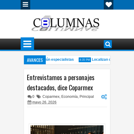
AVANCES
e y la productividad, según especialistas
Localizan cuerpo con huell
8:35 PM
nadora a alcaldesa por uso de redes sociales
Incendio consume por co
3:50 PM
Entrevistamos a personajes
destacados, dice Coparmex
0
Coparmex
,
Economía
,
Principal
mayo 26, 2026