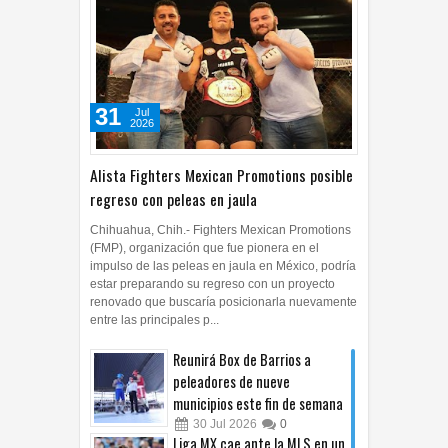
31
Jul
2026
Alista Fighters Mexican Promotions posible
regreso con peleas en jaula
Chihuahua, Chih.- Fighters Mexican Promotions
(FMP), organización que fue pionera en el
impulso de las peleas en jaula en México, podría
estar preparando su regreso con un proyecto
renovado que buscaría posicionarla nuevamente
entre las principales p...
Reunirá Box de Barrios a
peleadores de nueve
municipios este fin de semana
30
Jul
2026
0
Liga MX cae ante la MLS en un