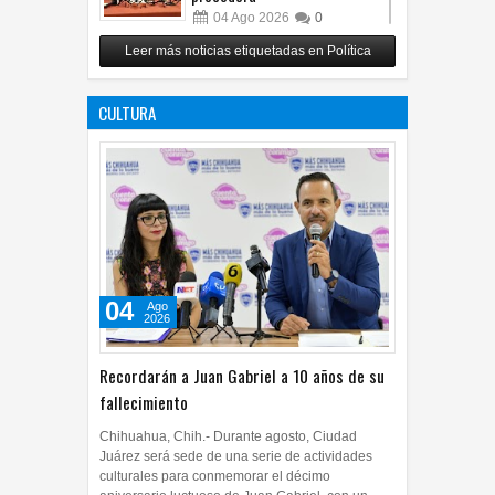
04
Ago
2026
0
Respalda Morena Chihuahua
Leer más noticias etiquetadas en Política
propuesta sobre derechos de
las audiencias
CULTURA
04
Ago
2026
0
04
Ago
2026
Recordarán a Juan Gabriel a 10 años de su
fallecimiento
Chihuahua, Chih.- Durante agosto, Ciudad
Juárez será sede de una serie de actividades
culturales para conmemorar el décimo