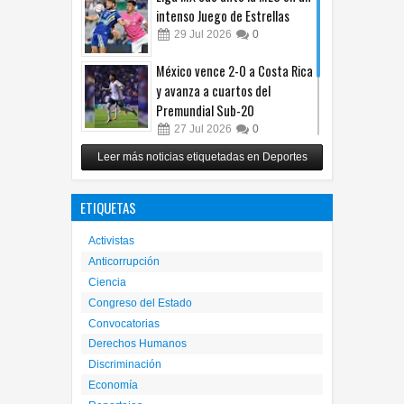
intenso Juego de Estrellas
29
Jul
2026
0
México vence 2-0 a Costa Rica
y avanza a cuartos del
Premundial Sub-20
27
Jul
2026
0
Cruz Azul arrolla a Toluca y
Leer más noticias etiquetadas en Deportes
gana su cuarto trofeo de
Campeón de Campeones
ETIQUETAS
25
Jul
2026
0
Activistas
Anticorrupción
Ciencia
Congreso del Estado
Convocatorias
Derechos Humanos
Discriminación
Economía