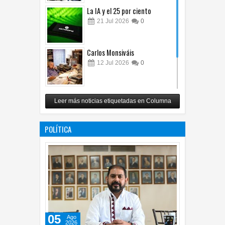
La IA y el 25 por ciento
21
Jul
2026
0
Carlos Monsiváis
12
Jul
2026
0
Revuelo en la inteligencia
Leer más noticias etiquetadas en Columna
artificial
07
Jul
2026
0
POLÍTICA
05
Ago
2026