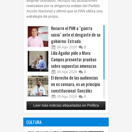
Brighite Granados, rechazó las acusaciones
realizadas por la dirigencia estatal del Partido
Acción Nacional y afirmó que el PAN utiliza una
estrategia de propa...
Recurre el PAN a "guerra
sucia" ante el desgaste de su
gobierno: Estrada
06
Ago
2026
0
Lilia Aguilar pide a Maru
Campos presentar pruebas
sobre supuestas amenazas
06
Ago
2026
0
El derecho de las audiencias
no es censura, es un principio
constitucional: González
05
Ago
2026
0
Relanza Villalobos programa
Leer más noticias etiquetadas en Política
de afiliación del PRI en
Tamaulipas
CULTURA
05
Ago
2026
0