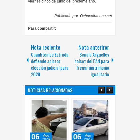
viernes cinco de junio del presente año.
Publicado por:
Ochocolumnas.net
Para compartir:
Nota reciente
Nota anteriror
Cuauhtémoc Estrada
Señala Argüelles
defiende aplazar
boicot del PAN para
elección judicial para
frenar matrimonio
2028
igualitario
NOTICIAS RELACIONADAS
06
06
06
Ago
Ago
Ago
2026
2026
2026