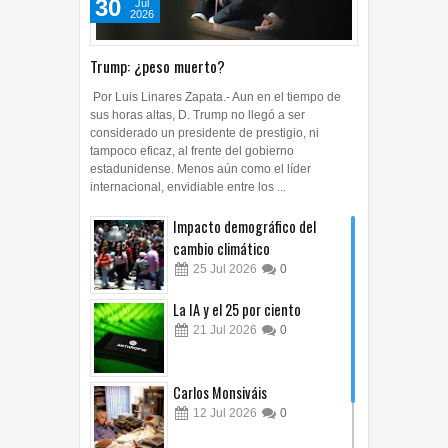
30
Jul
2026
Trump: ¿peso muerto?
Por Luis Linares Zapata.- Aun en el tiempo de
sus horas altas, D. Trump no llegó a ser
considerado un presidente de prestigio, ni
tampoco eficaz, al frente del gobierno
estadunidense. Menos aún como el líder
internacional, envidiable entre los ...
Impacto demográfico del
cambio climático
25
Jul
2026
0
La IA y el 25 por ciento
21
Jul
2026
0
Carlos Monsiváis
12
Jul
2026
0