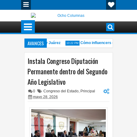
AVANCES
 Cinetecas de Chihuahua y Juárez
Cómo influencers en México se con
10:22 PM
let Silverado deja personas lesionadas
Localizan sin vida a joven d
7:57 PM
Instala Congreso Diputación
Permanente dentro del Segundo
Año Legislativo
0
Congreso del Estado
,
Principal
mayo 28, 2026