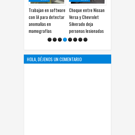
Trabajan en software
Choque entre Nissan
Localizan sin vida a
con IA para detectar
Versa y Chevrolet
joven de 24 años en
anomalías en
Silverado deja
vivienda de la Ponce
mamografías
personas lesionadas
de León
HOLA, DÉJENOS UN COMENTARIO