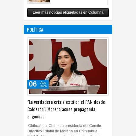
Revuelo en la inteligencia
Leer más noticias etiquetadas en Columna
artificial
07
Jul
2026
0
POLÍTICA
06
Ago
2026
"La verdadera crisis está en el PAN desde
Calderón": Morena acusa propaganda
engañosa
Chihuahua, Chih.- La presidenta del Comité
Directivo Estatal de Morena en Chihuahua,