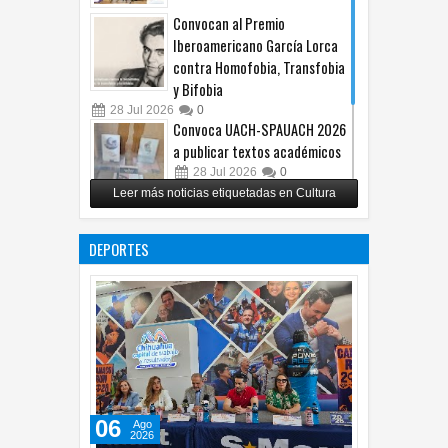
Convocan al Premio
Iberoamericano García Lorca
contra Homofobia, Transfobia
y Bifobia
28
Jul
2026
0
Convoca UACH-SPAUACH 2026
a publicar textos académicos
28
Jul
2026
0
Leer más noticias etiquetadas en Cultura
Copian proyecto pictórico del
exalcalde Juan Blanco
DEPORTES
28
Jul
2026
0
06
Ago
2026