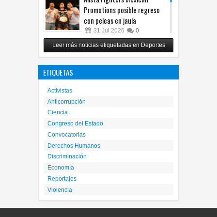
Promotions posible regreso
con peleas en jaula
31
Jul
2026
0
Reunirá Box de Barrios a
Leer más noticias etiquetadas en Deportes
peleadores de nueve
municipios este fin de semana
ETIQUETAS
30
Jul
2026
0
Activistas
Anticorrupción
Ciencia
Congreso del Estado
Convocatorias
Derechos Humanos
Discriminación
Economía
Reportajes
Violencia