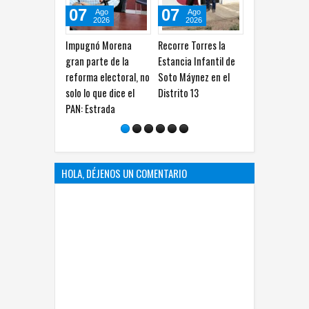
07
07
07
0
Ago
Ago
Ago
2026
2026
2026
Impugnó Morena
Recorre Torres la
Convoca Sánchez a
Acu
gran parte de la
Estancia Infantil de
consulta ciudadana
de 
reforma electoral, no
Soto Máynez en el
sobre registro de
gue
solo lo que dice el
Distrito 13
telefonía móvil
Mor
PAN: Estrada
HOLA, DÉJENOS UN COMENTARIO