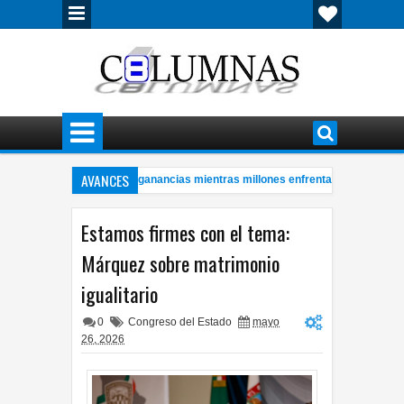
AVANCES
troleras con millonarias ganancias mientras millones enfrentan crisis energéti
re hombre de 57 años a bordo de ambulancia
Cerveza mexicana logr
4:28 PM
Estamos firmes con el tema:
Márquez sobre matrimonio
igualitario
0
Congreso del Estado
mayo
26, 2026