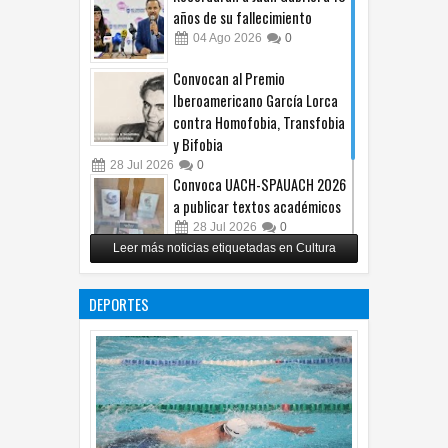
años de su fallecimiento
04
Ago
2026
0
Convocan al Premio
Iberoamericano García Lorca
contra Homofobia, Transfobia
y Bifobia
28
Jul
2026
0
Convoca UACH-SPAUACH 2026
a publicar textos académicos
28
Jul
2026
0
Leer más noticias etiquetadas en Cultura
Copian proyecto pictórico del
exalcalde Juan Blanco
DEPORTES
28
Jul
2026
0