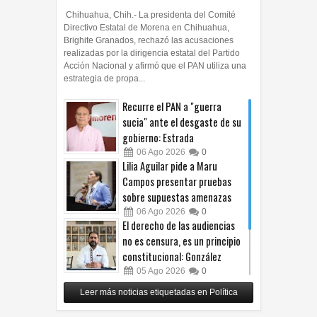
Chihuahua, Chih.- La presidenta del Comité
Directivo Estatal de Morena en Chihuahua,
Brighite Granados, rechazó las acusaciones
realizadas por la dirigencia estatal del Partido
Acción Nacional y afirmó que el PAN utiliza una
estrategia de propa...
Recurre el PAN a "guerra
sucia" ante el desgaste de su
gobierno: Estrada
06
Ago
2026
0
Lilia Aguilar pide a Maru
Campos presentar pruebas
sobre supuestas amenazas
06
Ago
2026
0
El derecho de las audiencias
no es censura, es un principio
constitucional: González
05
Ago
2026
0
Relanza Villalobos programa
Leer más noticias etiquetadas en Política
de afiliación del PRI en
Tamaulipas