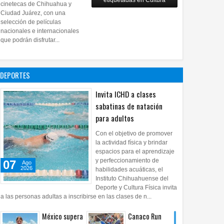
etiquetadas en Cultura
28
Jul
2026
0
cinetecas de Chihuahua y
Copian
Ciudad Juárez, con una
proyecto
selección de películas
nacionales e internacionales
pictórico del
que podrán disfrutar...
exalcalde
Juan Blanco
28
Jul
2026
0
DEPORTES
Invita ICHD a clases
sabatinas de natación
para adultos
Con el objetivo de promover
la actividad física y brindar
espacios para el aprendizaje
y perfeccionamiento de
07
Ago
2026
habilidades acuáticas, el
Instituto Chihuahuense del
Deporte y Cultura Física invita
a las personas adultas a inscribirse en las clases de n...
México supera
Canaco Run