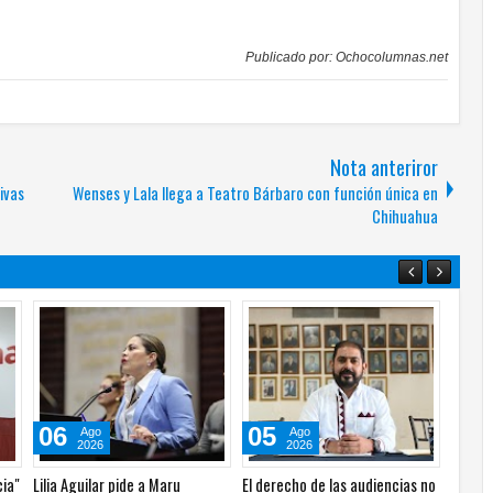
Publicado por:
Ochocolumnas.net
Nota anteriror
ivas
Wenses y Lala llega a Teatro Bárbaro con función única en
Chihuahua
06
06
Ago
Ago
2026
2026
MC
"La verdadera crisis está en el
Recurre el PAN a "guerra sucia"