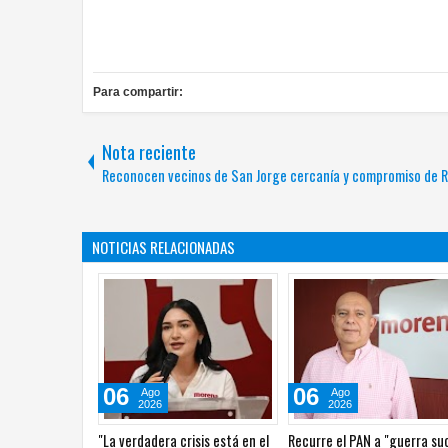
Para compartir:
Nota reciente
Reconocen vecinos de San Jorge cercanía y compromiso de R
NOTICIAS RELACIONADAS
05
05
Ago
Ago
2026
2026
as audiencias no
Relanza Villalobos programa de
Toma Lozoya liderazgo de 