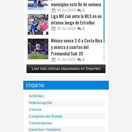
municipios este fin de semana
30
Jul
2026
0
Liga MX cae ante la MLS en un
intenso Juego de Estrellas
29
Jul
2026
0
México vence 2-0 a Costa Rica
y avanza a cuartos del
Premundial Sub-20
27
Jul
2026
0
Cruz Azul arrolla a Toluca y
Leer más noticias etiquetadas en Deportes
gana su cuarto trofeo de
Campeón de Campeones
ETIQUETAS
25
Jul
2026
0
Activistas
Anticorrupción
Ciencia
Congreso del Estado
Convocatorias
Derechos Humanos