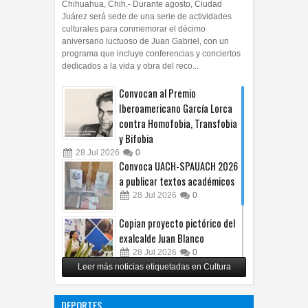
Chihuahua, Chih.- Durante agosto, Ciudad
Juárez será sede de una serie de actividades
culturales para conmemorar el décimo
aniversario luctuoso de Juan Gabriel, con un
programa que incluye conferencias y conciertos
dedicados a la vida y obra del reco...
Convocan al Premio
Iberoamericano García Lorca
contra Homofobia, Transfobia
y Bifobia
28
Jul
2026
0
Convoca UACH-SPAUACH 2026
a publicar textos académicos
28
Jul
2026
0
Copian proyecto pictórico del
exalcalde Juan Blanco
28
Jul
2026
0
Leer más noticias etiquetadas en Cultura
Impulsa UPCH creatividad y
lectura con taller de mini
DEPORTES