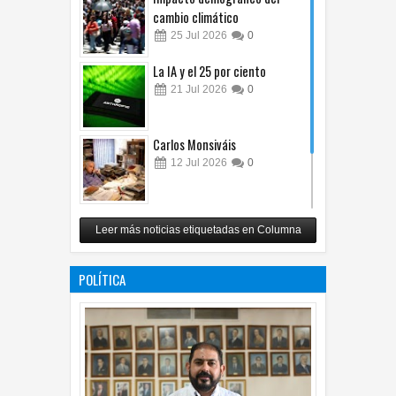
cambio climático
25
Jul
2026
0
La IA y el 25 por ciento
21
Jul
2026
0
Carlos Monsiváis
12
Jul
2026
0
Revuelo en la inteligencia
Leer más noticias etiquetadas en Columna
artificial
07
Jul
2026
0
POLÍTICA