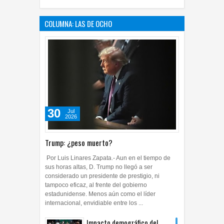
COLUMNA: LAS DE OCHO
30
Jul
2026
Trump: ¿peso muerto?
Por Luis Linares Zapata.- Aun en el tiempo de
sus horas altas, D. Trump no llegó a ser
considerado un presidente de prestigio, ni
tampoco eficaz, al frente del gobierno
estadunidense. Menos aún como el líder
internacional, envidiable entre los ...
Impacto demográfico del