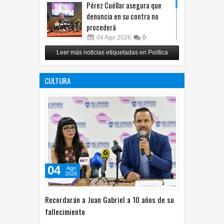
Pérez Cuéllar asegura que
denuncia en su contra no
procederá
04
Ago
2026
0
Respalda Morena Chihuahua
Leer más noticias etiquetadas en Política
propuesta sobre derechos de
las audiencias
CULTURA
04
Ago
2026
0
04
Ago
2026
Recordarán a Juan Gabriel a 10 años de su
fallecimiento