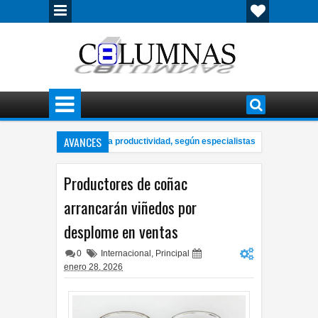
AVANCES
jorar el aprendizaje y la productividad, según especialistas
Localiz
8:35 PM
ríticas de la gobernadora a alcaldesa por uso de redes sociales
Inc
3:50 PM
Productores de coñac
arrancarán viñedos por
desplome en ventas
0
Internacional
,
Principal
enero 28, 2026