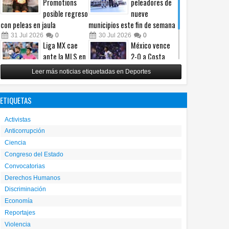
Promotions
peleadores de
posible regreso
nueve
con peleas en jaula
municipios este fin de semana
31
Jul
2026
0
30
Jul
2026
0
Liga MX cae
México vence
ante la MLS en
2-0 a Costa
un intenso
Rica y avanza a
Leer más noticias etiquetadas en Deportes
Juego de
cuartos del
Estrellas
Premundial Sub-20
ETIQUETAS
29
Jul
2026
0
27
Jul
2026
0
Activistas
Anticorrupción
Ciencia
Congreso del Estado
Convocatorias
Derechos Humanos
Discriminación
Economía
Reportajes
Violencia