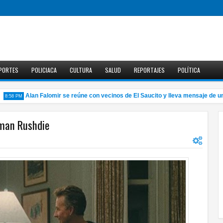
PORTES
POLICIACA
CULTURA
SALUD
REPORTAJES
POLÍTICA
Alan Falomir se reúne con vecinos de El Saucito y lleva mensaje de unidad
8 PM
lman Rushdie