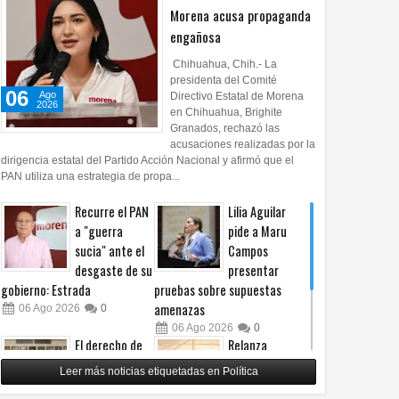
Morena acusa propaganda
engañosa
Chihuahua, Chih.- La
presidenta del Comité
06
Ago
Directivo Estatal de Morena
2026
en Chihuahua, Brighite
Granados, rechazó las
acusaciones realizadas por la
dirigencia estatal del Partido Acción Nacional y afirmó que el
PAN utiliza una estrategia de propa...
Recurre el PAN
Lilia Aguilar
a "guerra
pide a Maru
sucia" ante el
Campos
desgaste de su
presentar
gobierno: Estrada
pruebas sobre supuestas
amenazas
06
Ago
2026
0
06
Ago
2026
0
El derecho de
Relanza
las audiencias
Villalobos
Leer más noticias etiquetadas en Política
no es censura,
programa de