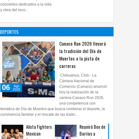
28
Jul
2026
0
conciertos dedicados a la vida
Impulsa UPCH
y obra del reco...
creatividad y
lectura con
taller de mini
DEPORTES
ficciones
27
Jul
2026
0
Canaco Run 2026 llevará
la tradición del Día de
Muertos a la pista de
carreras
Chihuahua, Chih.- La
Cámara Nacional de
06
Ago
Comercio (Canaco) anunció
2026
hoy la realización de la
carrera Canaco Run 2026,
una competencia con
temática de Día de Muertos que busca combinar el deporte, la
convivencia familiar y el rescate de las tradic...
Alista Fighters
Reunirá Box de
Mexican
Barrios a