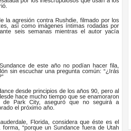
desatada por los inescrupulosos que usan a los
rió.
de la agresión contra Rushdie, filmado por los
ntes, así como imágenes íntimas rodadas por
urante seis semanas mientras el autor yacía
 Sundance de este año no podían hacer fila,
alón sin escuchar una pregunta común: “¿Irás
?”
ance desde principios de los años 90, pero al
al desde hace mucho tiempo que se enamoraron
 de Park City, aseguró que no seguirá a
rado el próximo año.
auderdale, Florida, considera que éste es el
ra forma, “porque un Sundance fuera de Utah