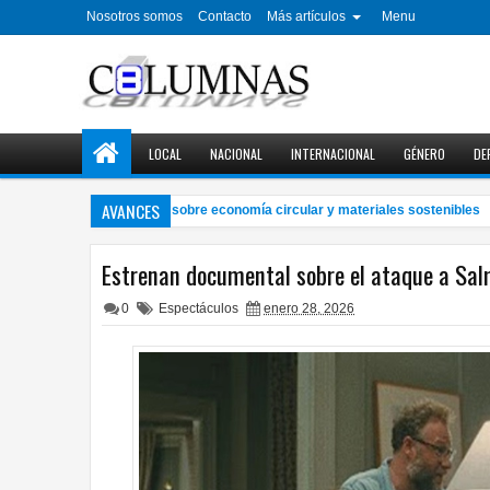
Nosotros somos
Contacto
Más artículos
Menu
LOCAL
NACIONAL
INTERNACIONAL
GÉNERO
DE
AVANCES
ganiza UACH simposio sobre economía circular y materiales sostenibles
8:5
Estrenan documental sobre el ataque a Sa
0
Espectáculos
enero 28, 2026