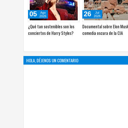
17
15
Jul
Jul
2026
2026
Netflix revela que uso IA en más
Proyectará Cine del Rejón El
de 300 producciones
y el último concierto de So
Stereo
HOLA, DÉJENOS UN COMENTARIO