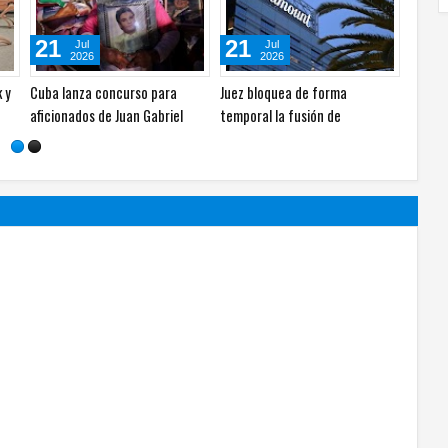
05
26
21
Ago
Jul
2026
2026
vis
¿Qué tan sostenibles son los
Documental sobre Elon Musk y
Cuba l
da
conciertos de Harry Styles?
comedia oscura de la CIA
aficio
lideran Venecia