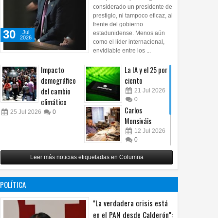
considerado un presidente de
prestigio, ni tampoco eficaz, al
frente del gobierno
30
Jul
estadunidense. Menos aún
2026
como el líder internacional,
envidiable entre los ...
Impacto
La IA y el 25 por
demográfico
ciento
del cambio
21
Jul
2026
0
climático
Carlos
25
Jul
2026
0
Monsiváis
12
Jul
2026
0
Revuelo en la
Leer más noticias etiquetadas en Columna
inteligencia
artificial
07
Jul
2026
POLÍTICA
0
"La verdadera crisis está
en el PAN desde Calderón":