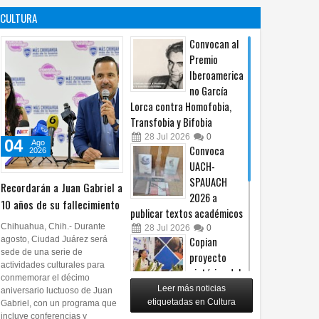
es un principio
afiliación del
CULTURA
constitucional: González
PRI en Tamaulipas
05
Ago
2026
0
05
Ago
2026
0
Convocan al
Premio
Iberoamerica
no García
Lorca contra Homofobia,
Transfobia y Bifobia
28
Jul
2026
0
04
Ago
Convoca
2026
UACH-
SPAUACH
Recordarán a Juan Gabriel a
2026 a
10 años de su fallecimiento
publicar textos académicos
Chihuahua, Chih.- Durante
28
Jul
2026
0
agosto, Ciudad Juárez será
Copian
sede de una serie de
proyecto
actividades culturales para
pictórico del
conmemorar el décimo
exalcalde
Leer más noticias
aniversario luctuoso de Juan
Juan Blanco
etiquetadas en Cultura
Gabriel, con un programa que
incluye conferencias y