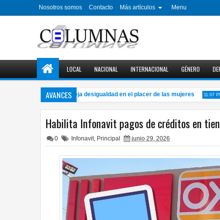
Nosotros somos
Contacto
Más artículos
Menu
LOCAL
NACIONAL
INTERNACIONAL
GÉNERO
DE
AVANCES
recha del orgasmo refleja desigualdad en el placer de las mujeres
E
11:07 PM
Habilita Infonavit pagos de créditos en ti
0
Infonavit
,
Principal
junio 29, 2026