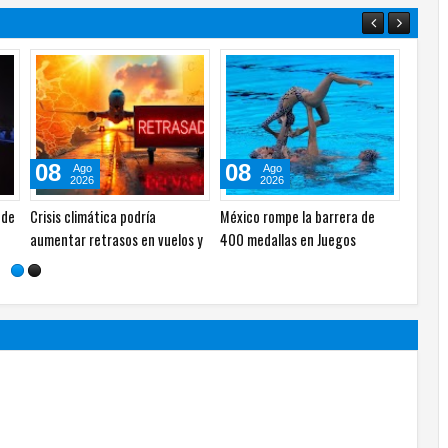
08
15
Jul
Jun
2026
2026
sin
Entrega INFONAVIT primeras
Presenta Infonavit avances de
del
Viviendas del Bienestar en San
programas prioritarios en la
Luis Potosí
Mañanera