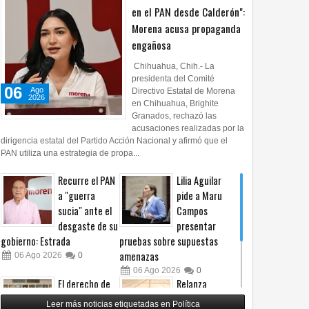
en el PAN desde Calderón":
Morena acusa propaganda
engañosa
Chihuahua, Chih.- La
presidenta del Comité
06
Ago
Directivo Estatal de Morena
2026
en Chihuahua, Brighite
Granados, rechazó las
acusaciones realizadas por la
dirigencia estatal del Partido Acción Nacional y afirmó que el
PAN utiliza una estrategia de propa...
Recurre el PAN
Lilia Aguilar
a "guerra
pide a Maru
sucia" ante el
Campos
desgaste de su
presentar
gobierno: Estrada
pruebas sobre supuestas
amenazas
06
Ago
2026
0
06
Ago
2026
0
El derecho de
Relanza
las audiencias
Villalobos
Leer más noticias etiquetadas en Política