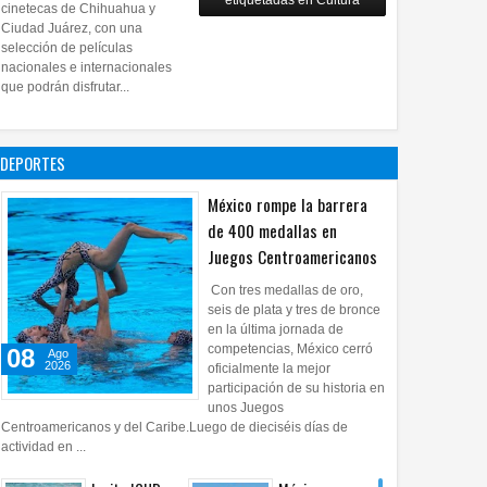
etiquetadas en Cultura
28
Jul
2026
0
cinetecas de Chihuahua y
Copian
Ciudad Juárez, con una
proyecto
selección de películas
nacionales e internacionales
pictórico del
que podrán disfrutar...
exalcalde
Juan Blanco
28
Jul
2026
0
DEPORTES
México rompe la barrera
de 400 medallas en
Juegos Centroamericanos
Con tres medallas de oro,
seis de plata y tres de bronce
en la última jornada de
competencias, México cerró
08
Ago
2026
oficialmente la mejor
participación de su historia en
unos Juegos
Centroamericanos y del Caribe.Luego de dieciséis días de
actividad en ...