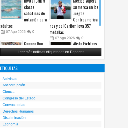
Invita ICHD a
México supera
clases
su marca en los
sabatinas de
Juegos
natación para
Centroamerica
adultos
nos y del Caribe: lleva 357
medallas
07
Ago
2026
0
07
Ago
2026
0
Canaco Run
Alista Fighters
2026 llevará la
Mexican
Leer más noticias etiquetadas en Deportes
tradición del
Promotions
Día de Muertos
posible regreso
ETIQUETAS
a la pista de carreras
con peleas en jaula
06
Ago
2026
0
31
Jul
2026
0
Activistas
Anticorrupción
Ciencia
Congreso del Estado
Convocatorias
Derechos Humanos
Discriminación
Economía