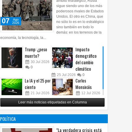
ámbito estratégico, Rusia
sigue siendo uno de los más
poderosos rivales de Estados
Unidos. El otro es China, que
07
Ago
no sólo lo es en lo estratégico
2026
sino también en todo lo
demás: en los terrenos de la
economía, la tecnología, la...
Trump: ¿peso
Impacto
muerto?
demográfico
del cambio
30
Jul
2026
0
climático
25
Jul
2026
0
La IA y el 25 por
Carlos
ciento
Monsiváis
21
Jul
2026
12
Jul
2026
0
0
Leer más noticias etiquetadas en Columna
POLÍTICA
"La verdadera crisis está