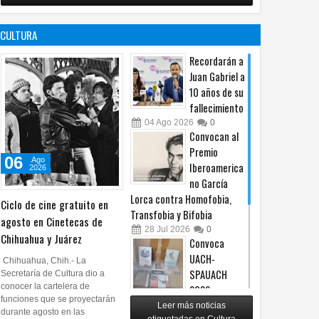
no es censura,
programa de
es un principio
afiliación del
CULTURA
constitucional: González
PRI en Tamaulipas
05
Ago
2026
0
05
Ago
2026
0
Recordarán a
Juan Gabriel a
10 años de su
fallecimiento
04
Ago
2026
0
Convocan al
Premio
06
Ago
Iberoamerica
2026
no García
Lorca contra Homofobia,
Ciclo de cine gratuito en
Transfobia y Bifobia
agosto en Cinetecas de
28
Jul
2026
0
Chihuahua y Juárez
Convoca
UACH-
Chihuahua, Chih.- La
SPAUACH
Secretaría de Cultura dio a
conocer la cartelera de
2026 a
funciones que se proyectarán
publicar textos académicos
Leer más noticias
durante agosto en las