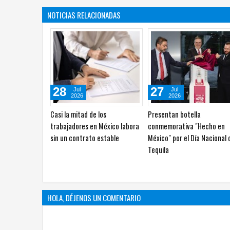
NOTICIAS RELACIONADAS
06
05
Ago
Ago
2026
2026
Cómo influencers en México se
Miles de aspirantes viven
convirtieron en objetivo de
incertidumbre por crisis en
asesinatos del narco
examen de admisión de la 
HOLA, DÉJENOS UN COMENTARIO