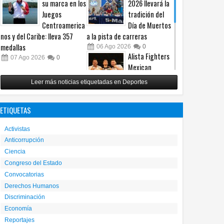
su marca en los
2026 llevará la
Juegos
tradición del
Centroamerica
Día de Muertos
nos y del Caribe: lleva 357
a la pista de carreras
medallas
06
Ago
2026
0
Alista Fighters
07
Ago
2026
0
Mexican
Promotions
Leer más noticias etiquetadas en Deportes
posible regreso
con peleas en jaula
ETIQUETAS
31
Jul
2026
0
Reunirá Box de
Activistas
Barrios a
Anticorrupción
peleadores de
Ciencia
nueve
municipios este fin de semana
Congreso del Estado
Convocatorias
30
Jul
2026
0
Derechos Humanos
Discriminación
Economía
Reportajes