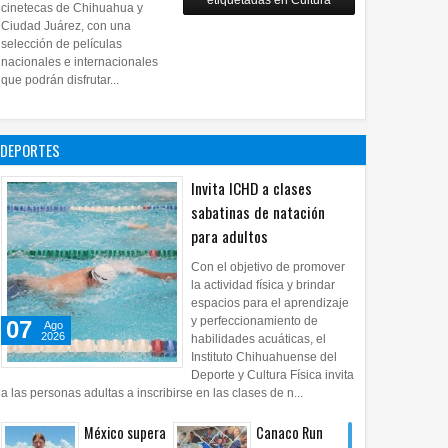
etiquetadas en Cultura
28
Jul
2026
0
cinetecas de Chihuahua y
Copian
Ciudad Juárez, con una
proyecto
selección de películas
nacionales e internacionales
pictórico del
que podrán disfrutar...
exalcalde
Juan Blanco
28
Jul
2026
0
DEPORTES
27
07
Jul
Jul
Ago
Invita ICHD a clases
2026
2026
2026
sabatinas de natación
a mitad de los
Presentan botella
Impugnó Morena g
para adultos
adores en México labora
conmemorativa "Hecho en
la reforma electora
 contrato estable
México" por el Día Nacional del
que dice el PAN: E
Con el objetivo de promover
la actividad física y brindar
Tequila
espacios para el aprendizaje
y perfeccionamiento de
07
Ago
2026
habilidades acuáticas, el
Instituto Chihuahuense del
Deporte y Cultura Física invita
a las personas adultas a inscribirse en las clases de n...
México supera
Canaco Run