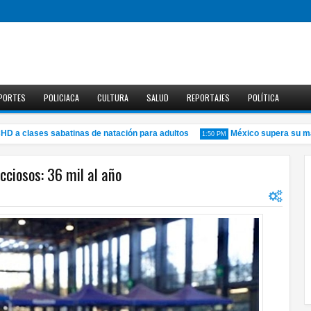
PORTES
POLICIACA
CULTURA
SALUD
REPORTAJES
POLÍTICA
a clases sabatinas de natación para adultos
México supera su marca 
1:50 PM
cciosos: 36 mil al año