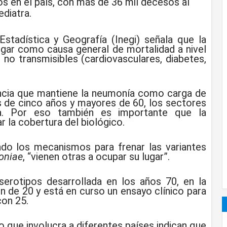
s en el país, con más de 36 mil decesos al
ediatra.
Estadística y Geografía (Inegi) señala que la
ugar como causa general de mortalidad a nivel
no transmisibles (cardiovasculares, diabetes,
ancia que mantiene la neumonía como carga de
 de cinco años y mayores de 60, los sectores
ia. Por eso también es importante que la
ar la cobertura del biológico.
ado los mecanismos para frenar las variantes
oniae
, “vienen otras a ocupar su lugar”.
serotipos desarrollada en los años 70, en la
n de 20 y está en curso un ensayo clínico para
con 25.
o que involucra a diferentes países indican que