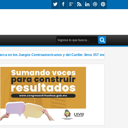
en los Juegos Centroamericanos y del Caribe: lleva 357 medallas
Re
1:22 PM