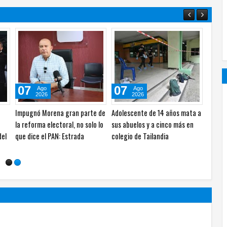
04
30
28
Ago
Jul
2026
2026
Inicia SICT construcción de
Convoca INE a cubrir 176
Casi l
centros comunitarios "México
vacantes, tres de ellas en el IEE
trabaj
UNAM
imparable"
Chihuahua
sin un