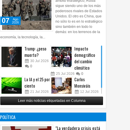
ámbito estratégico, Rusia
sigue siendo uno de los más
poderosos rivales de Estados
Unidos. El otro es China, que
07
Ago
no sólo lo es en lo estratégico
2026
sino también en todo lo
demás: en los terrenos de la
economía, la tecnología, la...
Trump: ¿peso
Impacto
muerto?
demográfico
del cambio
30
Jul
2026
0
climático
25
Jul
2026
0
La IA y el 25 por
Carlos
ciento
Monsiváis
21
Jul
2026
12
Jul
2026
0
0
Leer más noticias etiquetadas en Columna
POLÍTICA
"La verdadera crisis está