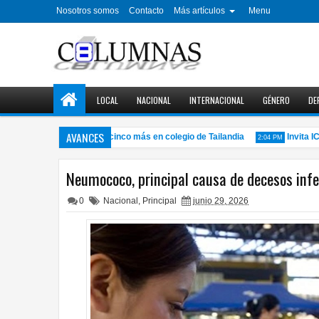
Nosotros somos
Contacto
Más artículos
Menu
LOCAL
NACIONAL
INTERNACIONAL
GÉNERO
DE
AVANCES
ta a sus abuelos y a cinco más en colegio de Tailandia
Invita ICHD 
2:04 PM
Neumococo, principal causa de decesos infe
0
Nacional
,
Principal
junio 29, 2026