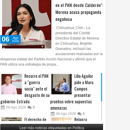
en el PAN desde Calderón":
Morena acusa propaganda
engañosa
Chihuahua, Chih.- La
presidenta del Comité
06
Ago
Directivo Estatal de Morena
2026
en Chihuahua, Brighite
Granados, rechazó las
acusaciones realizadas por la
dirigencia estatal del Partido Acción Nacional y afirmó que el
PAN utiliza una estrategia de propa...
Recurre el PAN
Lilia Aguilar
a "guerra
pide a Maru
sucia" ante el
Campos
desgaste de su
presentar
gobierno: Estrada
pruebas sobre supuestas
amenazas
06
Ago
2026
0
06
Ago
2026
0
El derecho de
Relanza
las audiencias
Villalobos
Leer más noticias etiquetadas en Política