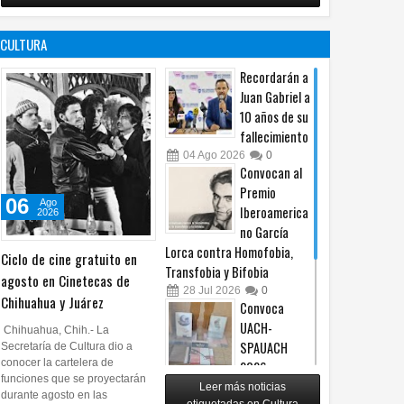
no es censura,
programa de
es un principio
afiliación del
CULTURA
constitucional: González
PRI en Tamaulipas
05
Ago
2026
0
05
Ago
2026
0
Recordarán a
Juan Gabriel a
10 años de su
fallecimiento
04
Ago
2026
0
Convocan al
Premio
06
Ago
Iberoamerica
2026
no García
Lorca contra Homofobia,
Ciclo de cine gratuito en
Transfobia y Bifobia
agosto en Cinetecas de
28
Jul
2026
0
Chihuahua y Juárez
Convoca
UACH-
Chihuahua, Chih.- La
SPAUACH
Secretaría de Cultura dio a
conocer la cartelera de
2026 a
funciones que se proyectarán
publicar textos académicos
Leer más noticias
durante agosto en las