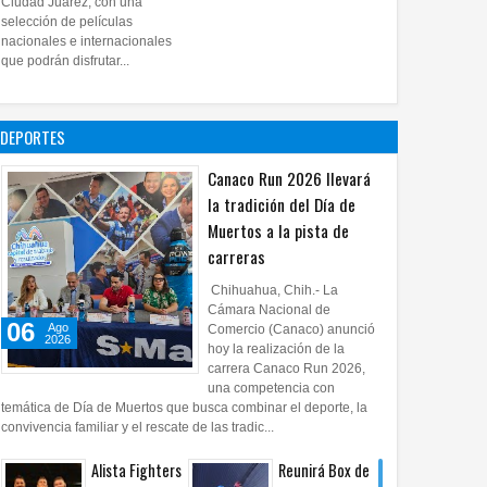
Ciudad Juárez, con una
proyecto
selección de películas
nacionales e internacionales
pictórico del
que podrán disfrutar...
exalcalde
Juan Blanco
28
Jul
2026
0
DEPORTES
Canaco Run 2026 llevará
la tradición del Día de
Muertos a la pista de
carreras
Chihuahua, Chih.- La
Cámara Nacional de
06
Ago
Comercio (Canaco) anunció
2026
hoy la realización de la
carrera Canaco Run 2026,
una competencia con
temática de Día de Muertos que busca combinar el deporte, la
convivencia familiar y el rescate de las tradic...
Alista Fighters
Reunirá Box de