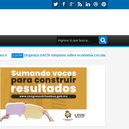
o
Organiza UACH simposio sobre economía circular y materiales sos
9:24 PM