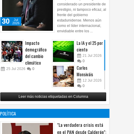
considerado un presidente de
prestigio, ni tampoco eficaz, al
frente del gobierno
30
Jul
estadunidense. Menos aún
2026
como el líder internacional,
envidiable entre los ...
Impacto
La IA y el 25 por
demográfico
ciento
del cambio
21
Jul
2026
0
climático
Carlos
25
Jul
2026
0
Monsiváis
12
Jul
2026
0
Revuelo en la
Leer más noticias etiquetadas en Columna
inteligencia
artificial
07
Jul
2026
POLÍTICA
0
"La verdadera crisis está
en el PAN desde Calderón":