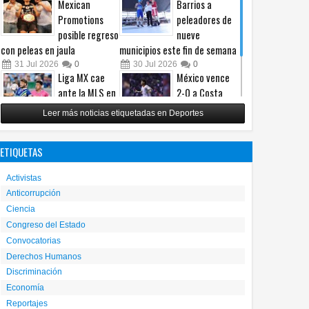
Mexican
Barrios a
Promotions
peleadores de
posible regreso
nueve
con peleas en jaula
municipios este fin de semana
31
Jul
2026
0
30
Jul
2026
0
Liga MX cae
México vence
ante la MLS en
2-0 a Costa
un intenso
Rica y avanza a
Leer más noticias etiquetadas en Deportes
Juego de
cuartos del
Estrellas
Premundial Sub-20
ETIQUETAS
29
Jul
2026
0
27
Jul
2026
0
Activistas
Anticorrupción
Ciencia
Congreso del Estado
Convocatorias
Derechos Humanos
Discriminación
Economía
Reportajes