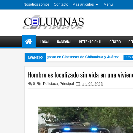
Nosotros somos
Contacto
Más artículos
Menu
LOCAL
NACIONAL
INTERNACIONAL
GÉNERO
DE
AVANCES
clo de cine gratuito en agosto en Cinetecas de Chihuahua y Juárez
C
10:22 PM
Hombre es localizado sin vida en una vivie
0
Policiaca
,
Principal
julio 02, 2026