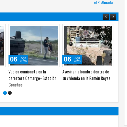
el R. Almada
06
06
Ago
Ago
2026
2026
de
Cómo influencers en México se
Alan Falomir se reúne con
convirtieron en objetivo de
vecinos de El Saucito y lleva
asesinatos del narco
mensaje de unidad en el PAN