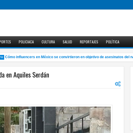
PORTES
POLICIACA
CULTURA
SALUD
REPORTAJES
POLÍTICA
ómo influencers en México se convirtieron en objetivo de asesinatos del narc
nda en Aquiles Serdán