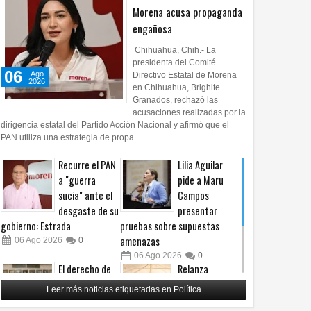
Morena acusa propaganda
engañosa
Chihuahua, Chih.- La
presidenta del Comité
06
Ago
Directivo Estatal de Morena
2026
en Chihuahua, Brighite
Granados, rechazó las
acusaciones realizadas por la
dirigencia estatal del Partido Acción Nacional y afirmó que el
PAN utiliza una estrategia de propa...
Recurre el PAN
Lilia Aguilar
a "guerra
pide a Maru
sucia" ante el
Campos
desgaste de su
presentar
gobierno: Estrada
pruebas sobre supuestas
amenazas
06
Ago
2026
0
06
Ago
2026
0
El derecho de
Relanza
las audiencias
Villalobos
Leer más noticias etiquetadas en Política
no es censura,
programa de