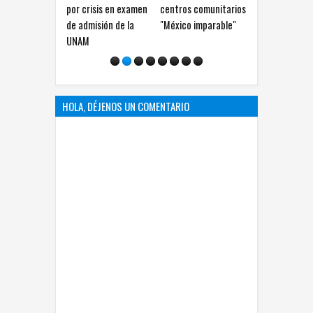
por crisis en examen
centros comunitarios
ellas en el IEE
México
de admisión de la
"México imparable"
Chihuahua
contra
UNAM
HOLA, DÉJENOS UN COMENTARIO