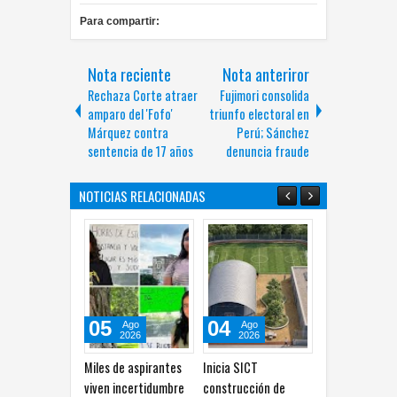
Para compartir:
Nota reciente
Nota anteriror
Rechaza Corte atraer
Fujimori consolida
amparo del 'Fofo'
triunfo electoral en
Márquez contra
Perú; Sánchez
sentencia de 17 años
denuncia fraude
NOTICIAS RELACIONADAS
05
04
30
28
Ago
Ago
Jul
2026
2026
2026
Miles de aspirantes
Inicia SICT
Convoca INE a cubrir
Casi l
viven incertidumbre
construcción de
176 vacantes, tres de
trabaj