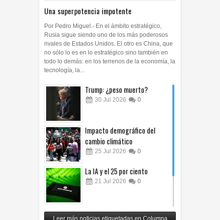
Una superpotencia impotente
Por Pedro Miguel.- En el ámbito estratégico,
Rusia sigue siendo uno de los más poderosos
rivales de Estados Unidos. El otro es China, que
no sólo lo es en lo estratégico sino también en
todo lo demás: en los terrenos de la economía, la
tecnología, la...
Trump: ¿peso muerto?
30
Jul
2026
0
Impacto demográfico del
cambio climático
25
Jul
2026
0
La IA y el 25 por ciento
21
Jul
2026
0
Carlos Monsiváis
Leer más noticias etiquetadas en Columna
12
Jul
2026
0