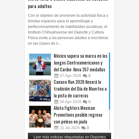
para adultos
Con el objetivo de promover la actividad física y
brindar espacios para el aprendizaje y
perfeccionamiento de habilidades acuáticas, el
Instituto Chihuahuense del Deporte y Cultura
Física invita a las personas adultas a inscribirse
en las clases de n...
México supera su marca en los
Juegos Centroamericanos y
del Caribe: lleva 357 medallas
07
Ago
2026
0
Canaco Run 2026 llevará la
tradición del Día de Muertos a
la pista de carreras
06
Ago
2026
0
Alista Fighters Mexican
Promotions posible regreso
con peleas en jaula
31
Jul
2026
0
Reunirá Box de Barrios a
Leer más noticias etiquetadas en Deportes
peleadores de nueve