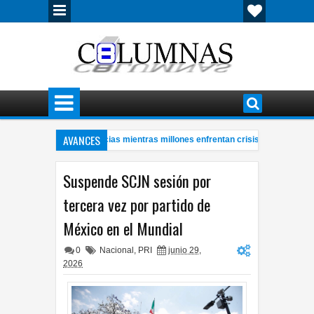
AVANCES
s con millonarias ganancias mientras millones enfrentan crisis energética
9:
bre de 57 años a bordo de ambulancia
Cerveza mexicana logró en 2
4:28 PM
Suspende SCJN sesión por
tercera vez por partido de
México en el Mundial
0
Nacional
,
PRI
junio 29,
2026