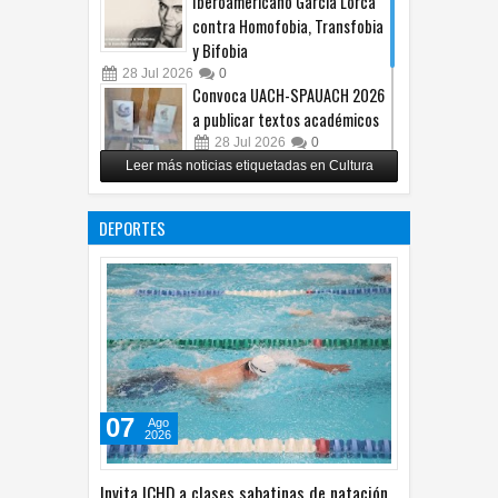
contra Homofobia, Transfobia
y Bifobia
28
Jul
2026
0
Convoca UACH-SPAUACH 2026
a publicar textos académicos
28
Jul
2026
0
Leer más noticias etiquetadas en Cultura
Copian proyecto pictórico del
exalcalde Juan Blanco
DEPORTES
28
Jul
2026
0
07
Ago
2026
Invita ICHD a clases sabatinas de natación