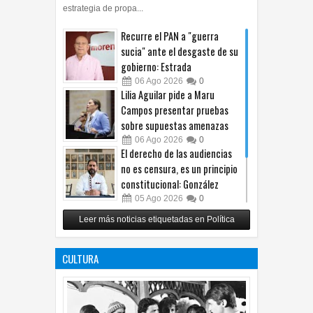
Recurre el PAN a "guerra
sucia" ante el desgaste de su
gobierno: Estrada
06
Ago
2026
0
Lilia Aguilar pide a Maru
Campos presentar pruebas
sobre supuestas amenazas
06
Ago
2026
0
El derecho de las audiencias
no es censura, es un principio
constitucional: González
05
Ago
2026
0
Relanza Villalobos programa
Leer más noticias etiquetadas en Política
de afiliación del PRI en
Tamaulipas
CULTURA
05
Ago
2026
0