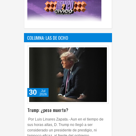
COLUMNA: LAS DE OCHO
30
Jul
2026
Trump: ¿peso muerto?
Por Luis Linares Zapata.- Aun en el tiempo de
sus horas altas, D. Trump no llegó a ser
considerado un presidente de prestigio, ni
tampoco eficaz, al frente del gobierno