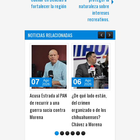
fortalecer la región
naturaleza sobre
intereses
recreativos.
NOTICIAS RELACIONADAS
07
06
06
Ago
Ago
Ago
2026
2026
2026
Acusa Estrada al PAN
¿De qué lado están,
Recorre Márquez
de recurrir a una
del crimen
Granjas de
guerra sucia contra
organizado o de los
Chapultepec y pide
Morena
chihuahuenses?
atender problemas
Chávez a Morena
de agua