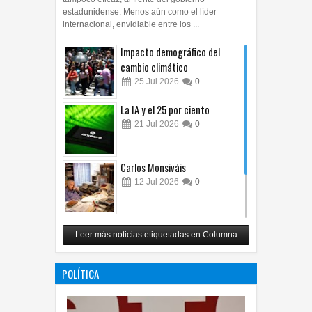
estadunidense. Menos aún como el líder
internacional, envidiable entre los ...
Impacto demográfico del
cambio climático
25
Jul
2026
0
La IA y el 25 por ciento
21
Jul
2026
0
Carlos Monsiváis
12
Jul
2026
0
Revuelo en la inteligencia
Leer más noticias etiquetadas en Columna
artificial
07
Jul
2026
0
POLÍTICA