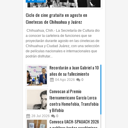
2026
Ciclo de cine gratuito en agosto en
Cinetecas de Chihuahua y Juárez
Chihuahua, Chih.- La Secretaría de Cultura dio
a conocer la cartelera de funciones que se
proyectarán durante agosto en las cinetecas de
Chihuahua y Ciudad Juárez, con una selección
de películas nacionales e internacionales que
podrán disfrutar...
Recordarán a Juan Gabriel a 10
años de su fallecimiento
04
Ago
2026
0
Convocan al Premio
Iberoamericano García Lorca
contra Homofobia, Transfobia
y Bifobia
28
Jul
2026
0
Convoca UACH-SPAUACH 2026
a publicar textos académicos