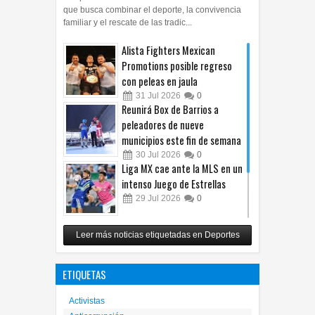
que busca combinar el deporte, la convivencia
familiar y el rescate de las tradic...
Alista Fighters Mexican
Promotions posible regreso
con peleas en jaula
31
Jul
2026
0
Reunirá Box de Barrios a
peleadores de nueve
municipios este fin de semana
30
Jul
2026
0
Liga MX cae ante la MLS en un
intenso Juego de Estrellas
29
Jul
2026
0
México vence 2-0 a Costa Rica
Leer más noticias etiquetadas en Deportes
y avanza a cuartos del
Premundial Sub-20
ETIQUETAS
27
Jul
2026
0
Activistas