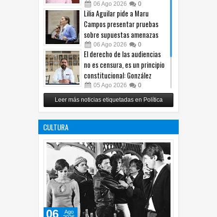
06
Ago
2026
0
Lilia Aguilar pide a Maru
Campos presentar pruebas
sobre supuestas amenazas
06
Ago
2026
0
El derecho de las audiencias
no es censura, es un principio
constitucional: González
05
Ago
2026
0
Relanza Villalobos programa
Leer más noticias etiquetadas en Política
de afiliación del PRI en
Tamaulipas
CULTURA
05
Ago
2026
0
06
Ago