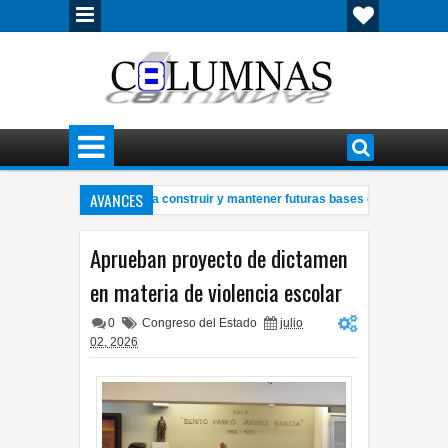
AVANCES
 logística será clave para construir y mantener futuras bases en la Luna
12:
hocan camión de carga y automóvil atrás del Congreso del Estado
S
08:44 AM
Aprueban proyecto de dictamen
en materia de violencia escolar
0
Congreso del Estado
julio
02, 2026