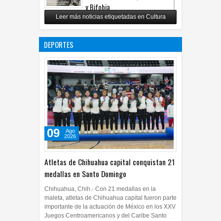
y Bifobia
Leer más noticias etiquetadas en Cultura
28
Jul
2026
0
Convoca UACH-SPAUACH 2026
a publicar textos académicos
DEPORTES
28
Jul
2026
0
09
Ago
2026
Atletas de Chihuahua capital conquistan 21
medallas en Santo Domingo
Chihuahua, Chih.- Con 21 medallas en la
maleta, atletas de Chihuahua capital fueron parte
importante de la actuación de México en los XXV
Juegos Centroamericanos y del Caribe Santo