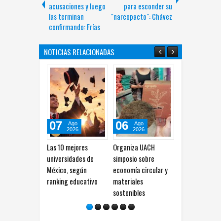
acusaciones y luego
para esconder su
las terminan
"narcopacto": Chávez
confirmando: Frías
NOTICIAS RELACIONADAS
07
06
05
Ago
Ago
Ago
2026
2026
2026
Las 10 mejores
Organiza UACH
Egresados del
universidades de
simposio sobre
Cecytech tendrán
México, según
economía circular y
proceso más sencillo
ranking educativo
materiales
para registrar títulos
sostenibles
técnicos