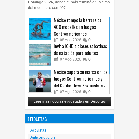
Domingo 2026, donde el país terminó en la cima
del medallero con 407 ...
México rompe la barrera de
400 medallas en Juegos
Centroamericanos
08
Ago
2026
0
Invita ICHD a clases sabatinas
de natación para adultos
07
Ago
2026
0
México supera su marca en los
Juegos Centroamericanos y
del Caribe: lleva 357 medallas
07
Ago
2026
0
Canaco Run 2026 llevará la
Leer más noticias etiquetadas en Deportes
tradición del Día de Muertos a
la pista de carreras
ETIQUETAS
06
Ago
2026
0
Activistas
Anticorrupción