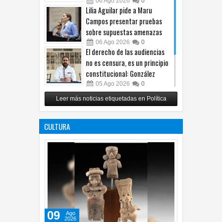
06
Ago
2026
0
Lilia Aguilar pide a Maru
Campos presentar pruebas
sobre supuestas amenazas
06
Ago
2026
0
El derecho de las audiencias
no es censura, es un principio
constitucional: González
05
Ago
2026
0
Relanza Villalobos programa
Leer más noticias etiquetadas en Política
de afiliación del PRI en
Tamaulipas
CULTURA
05
Ago
2026
0
09
Ago
2026