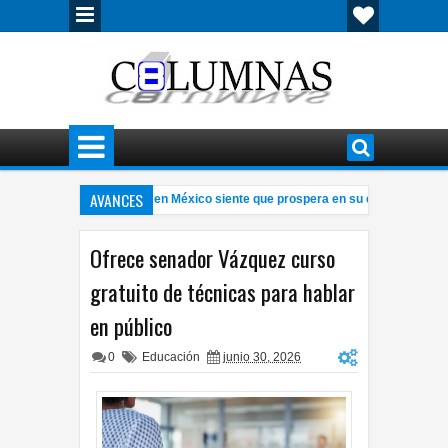
AVANCES
olo 21% de trabajadores en México siente que prospera en su empleo
9:32 PM
icia Sheinbaum jornada nacional de reforestación en Puebla
Tercer he
3:05 PM
Ofrece senador Vázquez curso
gratuito de técnicas para hablar
en público
0
Educación
junio 30, 2026