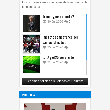
todo lo demás: en los terrenos de la economía, la
tecnología, la...
Trump: ¿peso muerto?
30
Jul
2026
0
Impacto demográfico del
cambio climático
25
Jul
2026
0
La IA y el 25 por ciento
21
Jul
2026
0
Carlos Monsiváis
Leer más noticias etiquetadas en Columna
12
Jul
2026
0
POLÍTICA