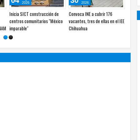
31
28
2026
2026
Desgaste de neumáticos
Riesgo mundial de nueva
podría favorecer la resistencia
epidemia de VIH por recortes
 del
a los antibióticos
de financiamiento de EU