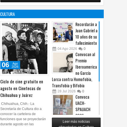
no es censura,
programa de
es un principio
afiliación del
CULTURA
constitucional: González
PRI en Tamaulipas
05
Ago
2026
0
05
Ago
2026
0
Recordarán a
Juan Gabriel a
10 años de su
fallecimiento
04
Ago
2026
0
Convocan al
Premio
06
Ago
Iberoamerica
2026
no García
Lorca contra Homofobia,
Ciclo de cine gratuito en
Transfobia y Bifobia
agosto en Cinetecas de
28
Jul
2026
0
Chihuahua y Juárez
Convoca
UACH-
Chihuahua, Chih.- La
SPAUACH
Secretaría de Cultura dio a
conocer la cartelera de
2026 a
funciones que se proyectarán
publicar textos académicos
Leer más noticias
durante agosto en las