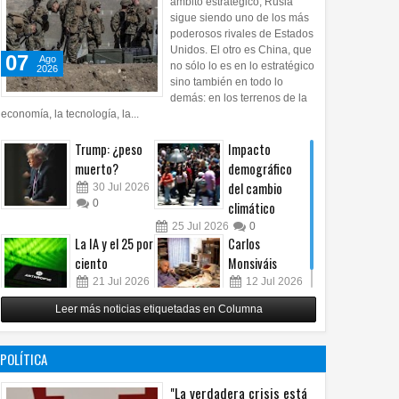
ámbito estratégico, Rusia
sigue siendo uno de los más
poderosos rivales de Estados
Unidos. El otro es China, que
07
Ago
no sólo lo es en lo estratégico
2026
sino también en todo lo
demás: en los terrenos de la
economía, la tecnología, la...
Trump: ¿peso
Impacto
muerto?
demográfico
del cambio
30
Jul
2026
0
climático
25
Jul
2026
0
La IA y el 25 por
Carlos
ciento
Monsiváis
21
Jul
2026
12
Jul
2026
0
0
Leer más noticias etiquetadas en Columna
POLÍTICA
"La verdadera crisis está