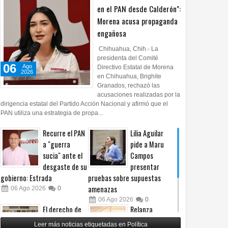
en el PAN desde Calderón":
Morena acusa propaganda
engañosa
Chihuahua, Chih.- La
presidenta del Comité
06
Ago
Directivo Estatal de Morena
2026
en Chihuahua, Brighite
Granados, rechazó las
acusaciones realizadas por la
dirigencia estatal del Partido Acción Nacional y afirmó que el
PAN utiliza una estrategia de propa...
Recurre el PAN
Lilia Aguilar
a "guerra
pide a Maru
sucia" ante el
Campos
desgaste de su
presentar
gobierno: Estrada
pruebas sobre supuestas
amenazas
06
Ago
2026
0
06
Ago
2026
0
El derecho de
Relanza
las audiencias
Villalobos
Leer más noticias etiquetadas en Política