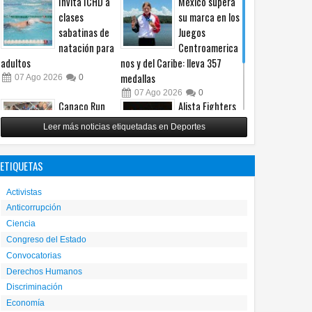
Invita ICHD a
México supera
clases
su marca en los
sabatinas de
Juegos
natación para
Centroamerica
adultos
nos y del Caribe: lleva 357
medallas
07
Ago
2026
0
07
Ago
2026
0
Canaco Run
Alista Fighters
2026 llevará la
Mexican
Leer más noticias etiquetadas en Deportes
tradición del
Promotions
Día de Muertos
posible regreso
ETIQUETAS
a la pista de carreras
con peleas en jaula
06
Ago
2026
0
31
Jul
2026
0
Activistas
Anticorrupción
Ciencia
Congreso del Estado
Convocatorias
Derechos Humanos
Discriminación
Economía