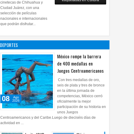
etiquetadas en Cultura
28
Jul
2026
0
cinetecas de Chihuahua y
Copian
Ciudad Juárez, con una
proyecto
selección de películas
nacionales e internacionales
pictórico del
que podrán disfrutar...
exalcalde
Juan Blanco
28
Jul
2026
0
DEPORTES
México rompe la barrera
de 400 medallas en
Juegos Centroamericanos
Con tres medallas de oro,
seis de plata y tres de bronce
en la última jornada de
competencias, México cerró
08
Ago
2026
oficialmente la mejor
participación de su historia en
unos Juegos
Centroamericanos y del Caribe.Luego de dieciséis días de
actividad en ...