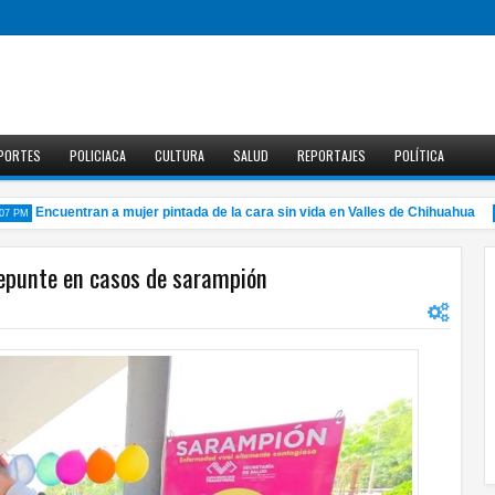
PORTES
POLICIACA
CULTURA
SALUD
REPORTAJES
POLÍTICA
Encuentran a mujer pintada de la cara sin vida en Valles de Chihuahua
M
10:3
repunte en casos de sarampión