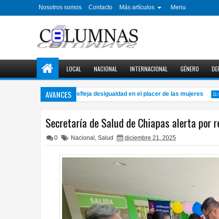
Nosotros somos
Contacto
Más artículos
Menu
LOCAL
NACIONAL
INTERNACIONAL
GÉNERO
DE
AVANCES
La brecha del orgasmo refleja desigualdad en el placer de las mujeres
11:07 P
Secretaría de Salud de Chiapas alerta por 
0
Nacional
,
Salud
diciembre 21, 2025