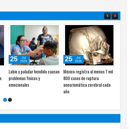
06
06
31
Ago
Ago
2026
2026
con
"La verdadera crisis está en el
Recurre el PAN a "guerra sucia"
Desga
PAN desde Calderón": Morena
ante el desgaste de su
podría
acusa propaganda engañosa
gobierno: Estrada
a los 