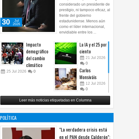
considerado un presidente de
prestigio, ni tampoco eficaz, al
frente del gobierno
30
Jul
estadunidense. Menos aún
2026
como el líder internacional,
envidiable entre los ...
Impacto
La IA y el 25 por
demográfico
ciento
del cambio
21
Jul
2026
0
climático
Carlos
25
Jul
2026
0
Monsiváis
12
Jul
2026
0
Revuelo en la
Leer más noticias etiquetadas en Columna
inteligencia
artificial
07
Jul
2026
POLÍTICA
0
"La verdadera crisis está
en el PAN desde Calderón":