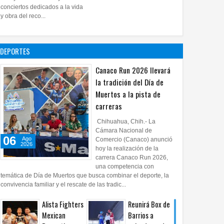
28
Jul
2026
0
conciertos dedicados a la vida
Impulsa UPCH
y obra del reco...
creatividad y
lectura con
taller de mini
DEPORTES
ficciones
27
Jul
2026
0
Canaco Run 2026 llevará
la tradición del Día de
Muertos a la pista de
carreras
Chihuahua, Chih.- La
Cámara Nacional de
06
Ago
Comercio (Canaco) anunció
2026
hoy la realización de la
carrera Canaco Run 2026,
una competencia con
temática de Día de Muertos que busca combinar el deporte, la
convivencia familiar y el rescate de las tradic...
Alista Fighters
Reunirá Box de
Mexican
Barrios a