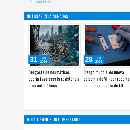
la Campesina
NOTICIAS RELACIONADAS
23
17
Jul
Jul
2026
2026
Uno de cada tres habitantes
Mortalidad disminuye 20% 
del mundo no puede pagar
alimentación saludable
dieta saludable: ONU
HOLA, DÉJENOS UN COMENTARIO