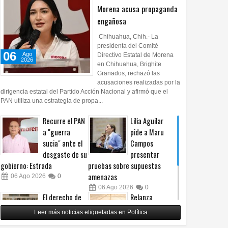
Morena acusa propaganda
engañosa
Chihuahua, Chih.- La
presidenta del Comité
06
Ago
Directivo Estatal de Morena
2026
en Chihuahua, Brighite
Granados, rechazó las
acusaciones realizadas por la
dirigencia estatal del Partido Acción Nacional y afirmó que el
PAN utiliza una estrategia de propa...
28
25
Jul
Jul
Jul
2026
2026
2026
Recurre el PAN
Lilia Aguilar
ste de neumáticos
Riesgo mundial de nueva
Labio y paladar h
a "guerra
pide a Maru
 favorecer la resistencia
epidemia de VIH por recortes
problemas físicos 
sucia" ante el
Campos
antibióticos
de financiamiento de EU
emocionales
desgaste de su
presentar
gobierno: Estrada
pruebas sobre supuestas
amenazas
06
Ago
2026
0
06
Ago
2026
0
El derecho de
Relanza
las audiencias
Villalobos
Leer más noticias etiquetadas en Política
no es censura,
programa de