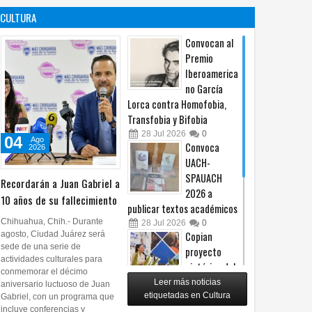
es un principio
afiliación del
CULTURA
constitucional: González
PRI en Tamaulipas
05
Ago
2026
0
05
Ago
2026
0
Convocan al
Premio
Iberoamerica
no García
Lorca contra Homofobia,
Transfobia y Bifobia
28
Jul
2026
0
04
Ago
Convoca
2026
UACH-
SPAUACH
Recordarán a Juan Gabriel a
2026 a
10 años de su fallecimiento
publicar textos académicos
Chihuahua, Chih.- Durante
28
Jul
2026
0
agosto, Ciudad Juárez será
Copian
sede de una serie de
proyecto
actividades culturales para
pictórico del
conmemorar el décimo
exalcalde
Leer más noticias
aniversario luctuoso de Juan
Juan Blanco
etiquetadas en Cultura
Gabriel, con un programa que
incluye conferencias y