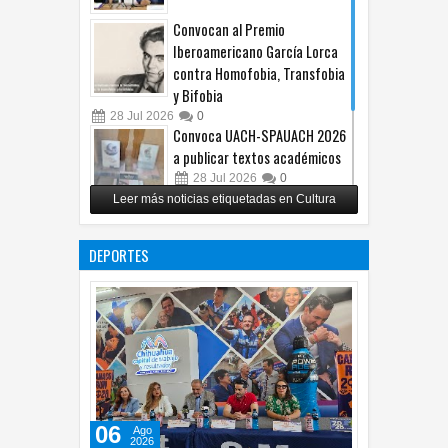
Convocan al Premio
Iberoamericano García Lorca
contra Homofobia, Transfobia
y Bifobia
28
Jul
2026
0
Convoca UACH-SPAUACH 2026
a publicar textos académicos
28
Jul
2026
0
Leer más noticias etiquetadas en Cultura
Copian proyecto pictórico del
exalcalde Juan Blanco
DEPORTES
28
Jul
2026
0
06
Ago
2026