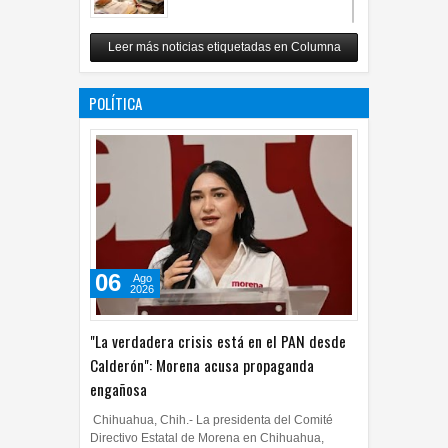
Revuelo en la inteligencia
Leer más noticias etiquetadas en Columna
artificial
07
Jul
2026
0
POLÍTICA
06
Ago
2026
"La verdadera crisis está en el PAN desde
Calderón": Morena acusa propaganda
engañosa
Chihuahua, Chih.- La presidenta del Comité
Directivo Estatal de Morena en Chihuahua,