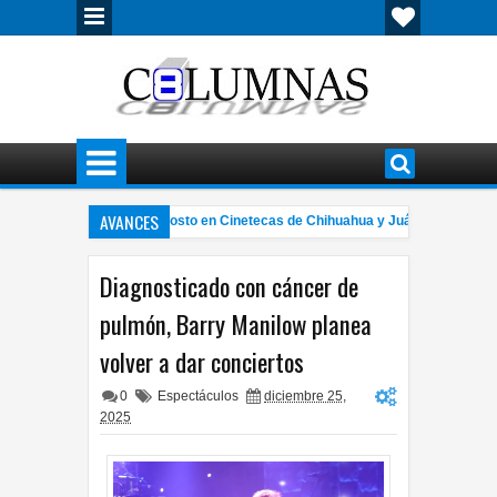
AVANCES
clo de cine gratuito en agosto en Cinetecas de Chihuahua y Juárez
C
10:22 PM
que entre Nissan Versa y Chevrolet Silverado deja personas lesionadas
7:5
Diagnosticado con cáncer de
pulmón, Barry Manilow planea
volver a dar conciertos
0
Espectáculos
diciembre 25,
2025