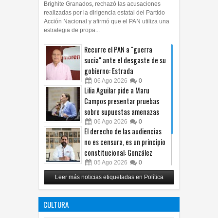
Brighite Granados, rechazó las acusaciones
realizadas por la dirigencia estatal del Partido
Acción Nacional y afirmó que el PAN utiliza una
estrategia de propa...
Recurre el PAN a "guerra
sucia" ante el desgaste de su
gobierno: Estrada
06
Ago
2026
0
Lilia Aguilar pide a Maru
Campos presentar pruebas
sobre supuestas amenazas
06
Ago
2026
0
El derecho de las audiencias
no es censura, es un principio
constitucional: González
05
Ago
2026
0
Relanza Villalobos programa
Leer más noticias etiquetadas en Política
de afiliación del PRI en
Tamaulipas
CULTURA
05
Ago
2026
0