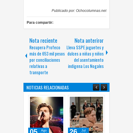
Publicado por:
Ochocolumnas.net
Para compartir:
Nota reciente
Nota anteriror
Recupera Profeco
Lleva SSPE juguetes y
más de 653 mil pesos
dulces a niñas y niños
por conciliaciones
del asentamiento
relativas a
indígena Los Nogales
transporte
NOTICIAS RELACIONADAS
05
26
21
Ago
Jul
Jul