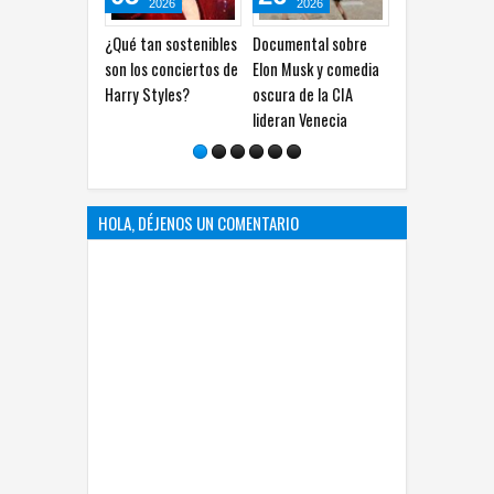
2026
2026
2026
¿Qué tan sostenibles
Documental sobre
Cuba lanza concurso
Ju
son los conciertos de
Elon Musk y comedia
para aficionados de
fo
Harry Styles?
oscura de la CIA
Juan Gabriel
fu
lideran Venecia
y 
Di
HOLA, DÉJENOS UN COMENTARIO