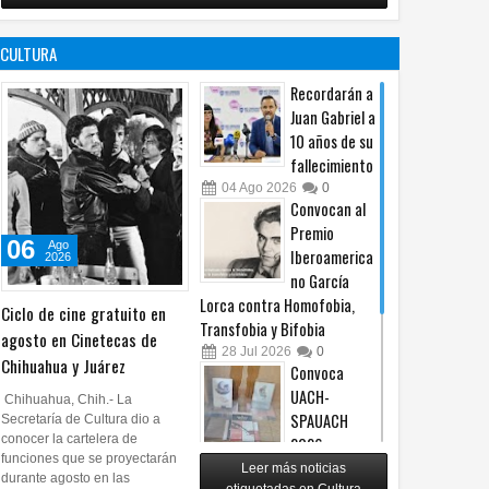
no es censura,
programa de
es un principio
afiliación del
CULTURA
constitucional: González
PRI en Tamaulipas
05
Ago
2026
0
05
Ago
2026
0
Recordarán a
Juan Gabriel a
10 años de su
fallecimiento
04
Ago
2026
0
Convocan al
Premio
06
Ago
Iberoamerica
2026
no García
Lorca contra Homofobia,
Ciclo de cine gratuito en
Transfobia y Bifobia
agosto en Cinetecas de
28
Jul
2026
0
Chihuahua y Juárez
Convoca
UACH-
Chihuahua, Chih.- La
SPAUACH
Secretaría de Cultura dio a
conocer la cartelera de
2026 a
funciones que se proyectarán
publicar textos académicos
Leer más noticias
durante agosto en las