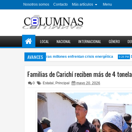
Nosotros somos
Contacto
Más artículos
Menu
LOCAL
NACIONAL
INTERNACIONAL
GÉNERO
DE
AVANCES
onarias ganancias mientras millones enfrentan crisis energética
Dise
9:28 PM
Familias de Carichí reciben más de 4 tonel
0
Estatal
,
Principal
mayo 20, 2026