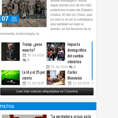
ámbito estratégico, Rusia
sigue siendo uno de los más
poderosos rivales de Estados
Unidos. El otro es China, que
07
Ago
no sólo lo es en lo estratégico
2026
sino también en todo lo
demás: en los terrenos de la
economía, la tecnología, la...
Trump: ¿peso
Impacto
muerto?
demográfico
del cambio
30
Jul
2026
0
climático
25
Jul
2026
0
La IA y el 25 por
Carlos
ciento
Monsiváis
21
Jul
2026
12
Jul
2026
0
0
Leer más noticias etiquetadas en Columna
POLÍTICA
"La verdadera crisis está