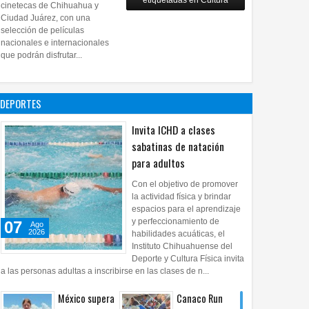
etiquetadas en Cultura
28
Jul
2026
0
cinetecas de Chihuahua y
Copian
Ciudad Juárez, con una
proyecto
selección de películas
nacionales e internacionales
pictórico del
que podrán disfrutar...
exalcalde
Juan Blanco
28
Jul
2026
0
DEPORTES
Invita ICHD a clases
sabatinas de natación
para adultos
Con el objetivo de promover
la actividad física y brindar
espacios para el aprendizaje
y perfeccionamiento de
07
Ago
2026
habilidades acuáticas, el
Instituto Chihuahuense del
Deporte y Cultura Física invita
a las personas adultas a inscribirse en las clases de n...
México supera
Canaco Run