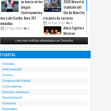
su marca en los
2026 llevará la
Juegos
tradición del
Centroamerica
Día de Muertos
nos y del Caribe: lleva 357
a la pista de carreras
medallas
06
Ago
2026
0
Alista Fighters
07
Ago
2026
0
Mexican
Promotions
Leer más noticias etiquetadas en Deportes
posible regreso
con peleas en jaula
ETIQUETAS
31
Jul
2026
0
Reunirá Box de
Activistas
Barrios a
Anticorrupción
peleadores de
Ciencia
nueve
municipios este fin de semana
Congreso del Estado
Convocatorias
30
Jul
2026
0
Derechos Humanos
Discriminación
Economía
Reportajes