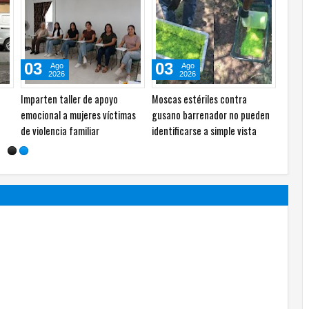
07
07
Ago
Ago
2026
2026
as
Usan IA para crear virus
Descubren antiguos
 del
completamente nuevos,
microorganismos marinos bajo
década
advierten científicos
el glaciar Taylor en la Antártida