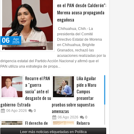
en el PAN desde Calderón":
Morena acusa propaganda
engañosa
Chihuahua, Chih.- La
presidenta del Comité
06
Ago
Directivo Estatal de Morena
2026
en Chihuahua, Brighite
Granados, rechazó las
acusaciones realizadas por la
dirigencia estatal del Partido Acción Nacional y afirmó que el
PAN utiliza una estrategia de propa...
Recurre el PAN
Lilia Aguilar
a "guerra
pide a Maru
sucia" ante el
Campos
desgaste de su
presentar
gobierno: Estrada
pruebas sobre supuestas
amenazas
06
Ago
2026
0
06
Ago
2026
0
El derecho de
Relanza
las audiencias
Villalobos
Leer más noticias etiquetadas en Política