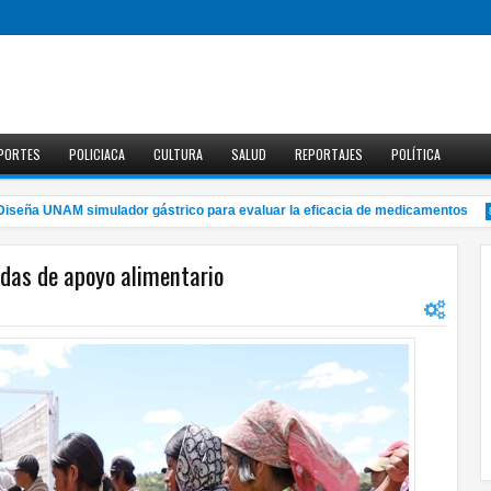
PORTES
POLICIACA
CULTURA
SALUD
REPORTAJES
POLÍTICA
ña UNAM simulador gástrico para evaluar la eficacia de medicamentos
8:35
adas de apoyo alimentario