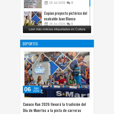
28
Jul
2026
0
Copian proyecto pictórico del
exalcalde Juan Blanco
28
Jul
2026
0
Leer más noticias etiquetadas en Cultura
Impulsa UPCH creatividad y
lectura con taller de mini
DEPORTES
ficciones
27
Jul
2026
0
06
Ago
2026
Canaco Run 2026 llevará la tradición del
Día de Muertos a la pista de carreras