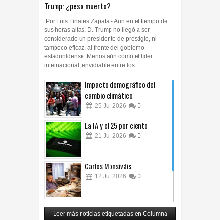
Trump: ¿peso muerto?
Por Luis Linares Zapata.- Aun en el tiempo de
sus horas altas, D. Trump no llegó a ser
considerado un presidente de prestigio, ni
tampoco eficaz, al frente del gobierno
estadunidense. Menos aún como el líder
internacional, envidiable entre los ...
Impacto demográfico del
cambio climático
25
Jul
2026
0
La IA y el 25 por ciento
21
Jul
2026
0
Carlos Monsiváis
12
Jul
2026
0
Revuelo en la inteligencia
Leer más noticias etiquetadas en Columna
artificial