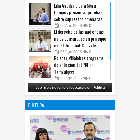
Lilia Aguilar pide a Maru
Campos presentar pruebas
sobre supuestas amenazas
06
Ago
2026
0
El derecho de las audiencias
no es censura, es un principio
constitucional: González
05
Ago
2026
0
Relanza Villalobos programa
de afiliación del PRI en
Tamaulipas
05
Ago
2026
0
Toma Lozoya liderazgo de MC
Leer más noticias etiquetadas en Política
en Chihuahua y plantea
fortalecerlo rumbo a 2027
CULTURA
05
Ago
2026
0