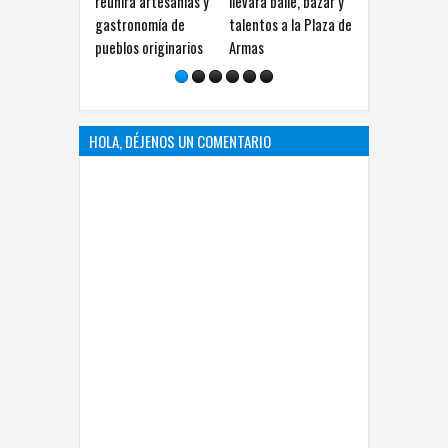
á artesanías y
llevará baile, bazar y
tendrán actividades
abuelos, tradi
onomía de
talentos a la Plaza de
gratuitas durante
juventud en
s originarios
Armas
agosto
Chihuahua
HOLA, DÉJENOS UN COMENTARIO