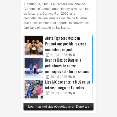
Chihuahua, Chih.- La Cámara Nacional de
Comercio (Canaco) anunció hoy la realización
de la carrera Canaco Run 2026, una
competencia con temática de Día de Muertos
que busca combinar el deporte, la convivencia
familiar y el rescate de las tradic...
Alista Fighters Mexican
Promotions posible regreso
con peleas en jaula
31
Jul
2026
0
Reunirá Box de Barrios a
peleadores de nueve
municipios este fin de semana
30
Jul
2026
0
Liga MX cae ante la MLS en un
intenso Juego de Estrellas
29
Jul
2026
0
México vence 2-0 a Costa Rica
Leer más noticias etiquetadas en Deportes
y avanza a cuartos del
Premundial Sub-20