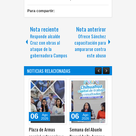
Para compartir:
Nota reciente
Nota anteriror
Responde alcalde
Ofrece Sánchez
Cruz con obras al
capacitación para
ataque de la
ampararse contra
gobernadora Campos
este abuso
NOTICIAS RELACIONADAS
06
06
06
Ago
Ago
Ago
Ago
2026
2026
2026
2026
 de Armas
Semana del Abuelo
Jóvenes de Chihuahua
Preparan sem