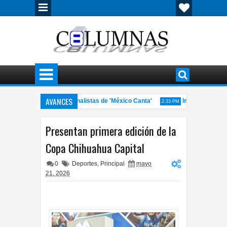
AVANCES
sentan a los siete semifinalistas de 'México Canta'
Impugnó Morena gr
2:33 PM
voca Sánchez a consulta ciudadana sobre registro de telefonía móvil
12:34 P
Presentan primera edición de la
Copa Chihuahua Capital
0
Deportes
,
Principal
mayo
21, 2026