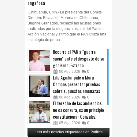
engañosa
Chihuahua, Chih.- La presidenta del Comité
Directivo Estatal de Morena en Chihuahua,
Brighite Granados, rechazó las acusaciones
realizadas por la dirigencia estatal del Partido
Acción Nacional y afirmó que el PAN utiliza una
estrategia de propa...
Recurre el PAN a "guerra
sucia" ante el desgaste de su
gobierno: Estrada
06
Ago
2026
0
Lilia Aguilar pide a Maru
Campos presentar pruebas
sobre supuestas amenazas
06
Ago
2026
0
El derecho de las audiencias
no es censura, es un principio
constitucional: González
05
Ago
2026
0
Relanza Villalobos programa
Leer más noticias etiquetadas en Política
de afiliación del PRI en