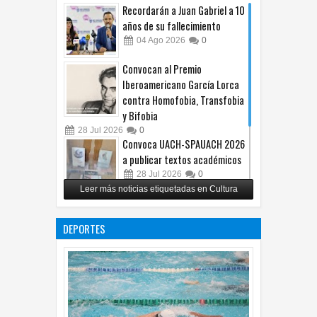
Recordarán a Juan Gabriel a 10
años de su fallecimiento
04
Ago
2026
0
Convocan al Premio
Iberoamericano García Lorca
contra Homofobia, Transfobia
y Bifobia
28
Jul
2026
0
Convoca UACH-SPAUACH 2026
a publicar textos académicos
28
Jul
2026
0
Leer más noticias etiquetadas en Cultura
Copian proyecto pictórico del
exalcalde Juan Blanco
DEPORTES
28
Jul
2026
0