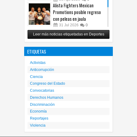
Alista Fighters Mexican
Promotions posible regreso
con peleas en jaula
31
Jul
2026
0
Reunirá Box de Barrios a
Leer más noticias etiquetadas en Deportes
peleadores de nueve
municipios este fin de semana
ETIQUETAS
30
Jul
2026
0
Activistas
Anticorrupción
Ciencia
Congreso del Estado
Convocatorias
Derechos Humanos
Discriminación
Economía
Reportajes
Violencia