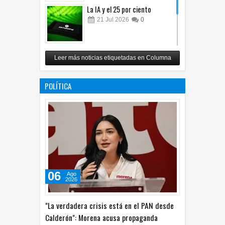
La IA y el 25 por ciento
21
Jul
2026
0
Carlos Monsiváis
Leer más noticias etiquetadas en Columna
12
Jul
2026
0
POLÍTICA
06
Ago
2026
"La verdadera crisis está en el PAN desde
Calderón": Morena acusa propaganda