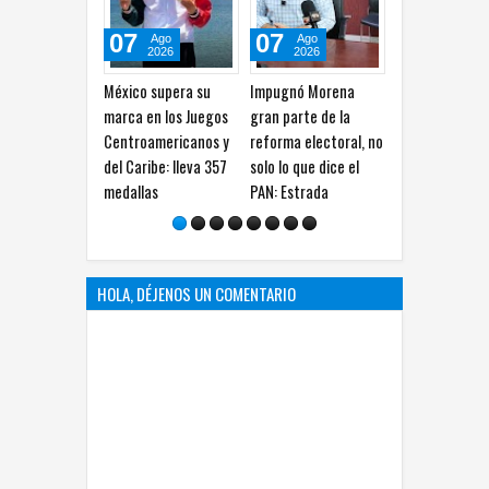
07
07
07
Ago
Ago
Ago
2026
2026
2026
México supera su
Impugnó Morena
Adolescente de 14
L
marca en los Juegos
gran parte de la
años mata a sus
c
Centroamericanos y
reforma electoral, no
abuelos y a cinco más
m
del Caribe: lleva 357
solo lo que dice el
en colegio de
b
medallas
PAN: Estrada
Tailandia
HOLA, DÉJENOS UN COMENTARIO