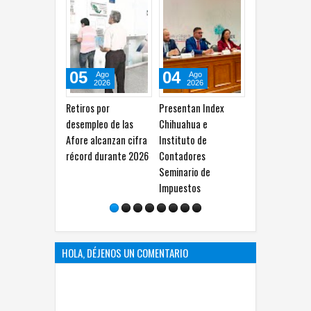
05
04
04
03
Ago
Ago
Ago
2026
2026
2026
Retiros por
Presentan Index
Regreso a clases con
Más r
desempleo de las
Chihuahua e
descuentos reunirá a
sosten
Afore alcanzan cifra
Instituto de
familias en Plaza
reduc
récord durante 2026
Contadores
Sendero
direct
Seminario de
espec
Impuestos
HOLA, DÉJENOS UN COMENTARIO