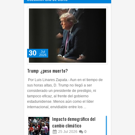
30
Jul
2026
Trump: ¿peso muerto?
Por Luis Linares Zapata.- Aun en el tiempo de
sus horas altas, D. Trump no llegó a ser
considerado un presidente de prestigio, ni
tampoco eficaz, al frente del gobierno
estadunidense. Menos aún como el líder
internacional, envidiable entre los ...
Impacto demográfico del
cambio climático
25
Jul
2026
0