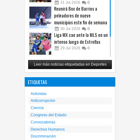
31
Jul
2026
0
Reunirá Box de Barrios a
peleadores de nueve
municipios este fin de semana
30
Jul
2026
0
Liga MX cae ante la MLS en un
intenso Juego de Estrellas
29
Jul
2026
0
México vence 2-0 a Costa Rica
Leer más noticias etiquetadas en Deportes
y avanza a cuartos del
Premundial Sub-20
ETIQUETAS
27
Jul
2026
0
Activistas
Anticorrupción
Ciencia
Congreso del Estado
Convocatorias
Derechos Humanos
Discriminación