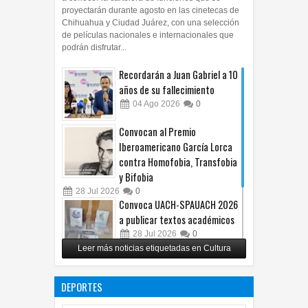
proyectarán durante agosto en las cinetecas de
Chihuahua y Ciudad Juárez, con una selección
de películas nacionales e internacionales que
podrán disfrutar...
Recordarán a Juan Gabriel a 10
años de su fallecimiento
04
Ago
2026
0
Convocan al Premio
Iberoamericano García Lorca
contra Homofobia, Transfobia
y Bifobia
28
Jul
2026
0
Convoca UACH-SPAUACH 2026
a publicar textos académicos
28
Jul
2026
0
Leer más noticias etiquetadas en Cultura
Copian proyecto pictórico del
exalcalde Juan Blanco
DEPORTES
28
Jul
2026
0