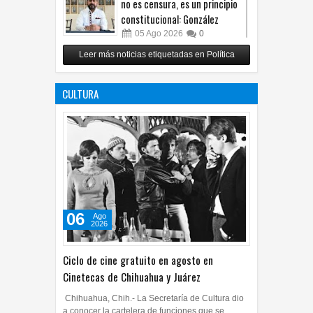
no es censura, es un principio
constitucional: González
05
Ago
2026
0
Relanza Villalobos programa
Leer más noticias etiquetadas en Política
de afiliación del PRI en
Tamaulipas
CULTURA
05
Ago
2026
0
06
Ago
2026
Ciclo de cine gratuito en agosto en
Cinetecas de Chihuahua y Juárez
Chihuahua, Chih.- La Secretaría de Cultura dio
a conocer la cartelera de funciones que se