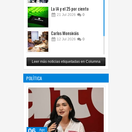
La IA y el 25 por ciento
21
Jul
2026
0
Carlos Monsiváis
12
Jul
2026
0
Revuelo en la inteligencia
Leer más noticias etiquetadas en Columna
artificial
07
Jul
2026
0
POLÍTICA
06
Ago