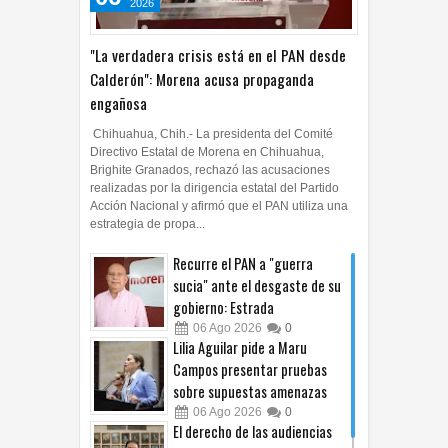
2026
"La verdadera crisis está en el PAN desde
Calderón": Morena acusa propaganda
engañosa
Chihuahua, Chih.- La presidenta del Comité
Directivo Estatal de Morena en Chihuahua,
Brighite Granados, rechazó las acusaciones
realizadas por la dirigencia estatal del Partido
Acción Nacional y afirmó que el PAN utiliza una
estrategia de propa...
Recurre el PAN a "guerra
sucia" ante el desgaste de su
gobierno: Estrada
06
Ago
2026
0
Lilia Aguilar pide a Maru
Campos presentar pruebas
sobre supuestas amenazas
06
Ago
2026
0
El derecho de las audiencias