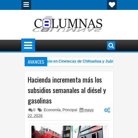
AVANCES
o de cine gratuito en agosto en Cinetecas de Chihuahua y Juárez
Cóm
10:22 PM
ue entre Nissan Versa y Chevrolet Silverado deja personas lesionadas
7:57 
Hacienda incrementa más los
subsidios semanales al diésel y
gasolinas
0
Economía
,
Principal
mayo
22, 2026