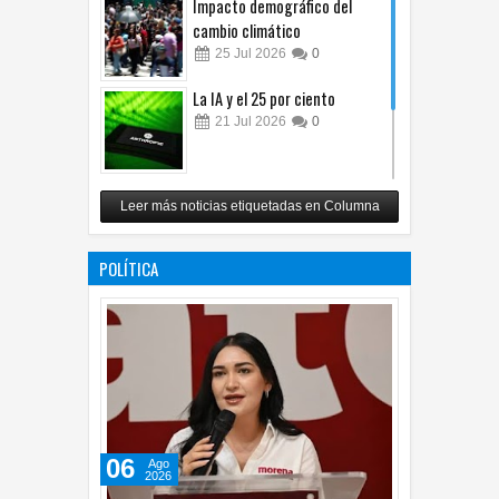
Impacto demográfico del
cambio climático
25
Jul
2026
0
La IA y el 25 por ciento
21
Jul
2026
0
Carlos Monsiváis
Leer más noticias etiquetadas en Columna
12
Jul
2026
0
POLÍTICA
06
Ago
2026