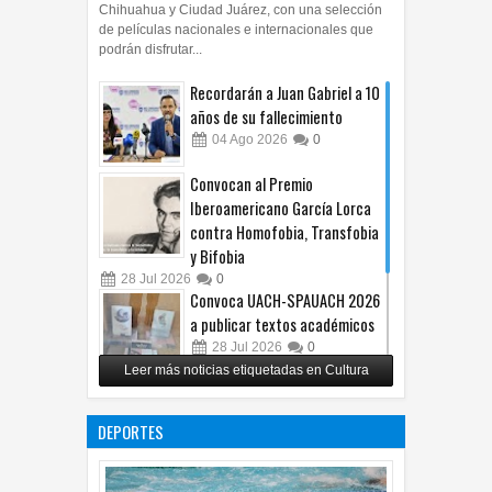
Chihuahua y Ciudad Juárez, con una selección
de películas nacionales e internacionales que
podrán disfrutar...
Recordarán a Juan Gabriel a 10
años de su fallecimiento
04
Ago
2026
0
Convocan al Premio
Iberoamericano García Lorca
contra Homofobia, Transfobia
y Bifobia
28
Jul
2026
0
Convoca UACH-SPAUACH 2026
a publicar textos académicos
28
Jul
2026
0
Leer más noticias etiquetadas en Cultura
Copian proyecto pictórico del
exalcalde Juan Blanco
DEPORTES
28
Jul
2026
0