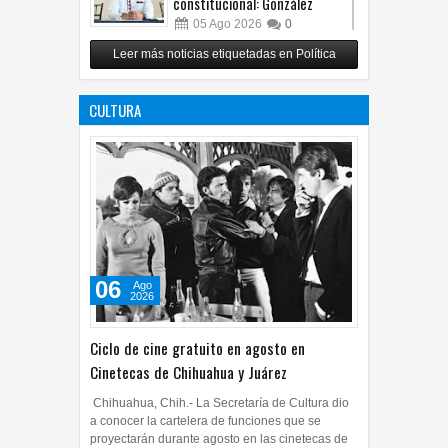
constitucional: González
05
Ago
2026
0
Relanza Villalobos programa
Leer más noticias etiquetadas en Política
de afiliación del PRI en
Tamaulipas
CULTURA
05
Ago
2026
0
06
Ago
2026
Ciclo de cine gratuito en agosto en
Cinetecas de Chihuahua y Juárez
Chihuahua, Chih.- La Secretaría de Cultura dio
a conocer la cartelera de funciones que se
proyectarán durante agosto en las cinetecas de