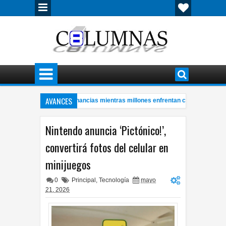
AVANCES
leras con millonarias ganancias mientras millones enfrentan crisis energética
hombre de 57 años a bordo de ambulancia
Cerveza mexicana logró e
4:28 PM
Nintendo anuncia ‘Pictónico!’,
convertirá fotos del celular en
minijuegos
0
Principal
,
Tecnología
mayo
21, 2026