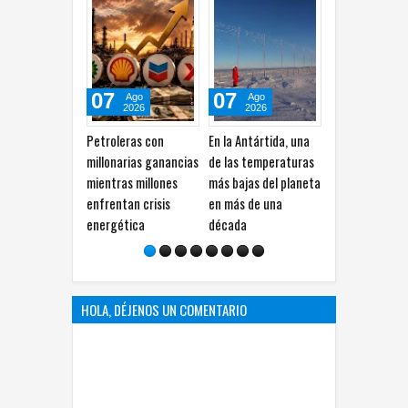
07
07
07
07
Ago
Ago
Ago
A
2026
2026
2026
2
Petroleras con
En la Antártida, una
Usan IA para crear
Descubr
millonarias ganancias
de las temperaturas
virus completamente
microor
mientras millones
más bajas del planeta
nuevos, advierten
marinos 
enfrentan crisis
en más de una
científicos
glaciar T
energética
década
Antártid
HOLA, DÉJENOS UN COMENTARIO