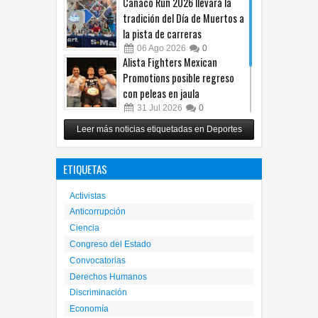
Canaco Run 2026 llevará la
tradición del Día de Muertos a
la pista de carreras
06
Ago
2026
0
Alista Fighters Mexican
Promotions posible regreso
con peleas en jaula
31
Jul
2026
0
Reunirá Box de Barrios a
Leer más noticias etiquetadas en Deportes
peleadores de nueve
municipios este fin de semana
ETIQUETAS
30
Jul
2026
0
Activistas
Anticorrupción
Ciencia
Congreso del Estado
Convocatorias
Derechos Humanos
Discriminación
Economía